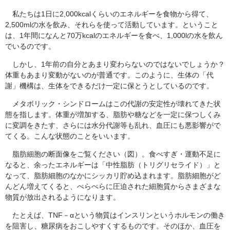
私たちは1日に2,000kcalくらいのエネルギーを食物から得て、
2,500mlの水を飲み、それらを使って活動しています。ということ
は、1年間になんと70万kcalのエネルギーを食べ、1,000lの水を飲ん
でいるのです。
しかし、1年前の自分とあまり変わらないのではないでしょうか？
体重もあまり変動がないのが普通です。このように、生体の「代
謝」機構は、生体をできるだけ一定に保とうとしているのです。
メタボリック・シンドロームはこの代謝の安定性が壊れてきた状
態を指します。体重が増加する、脂肪や糖などを一定に保つしくみ
に変調をきたす、さらには水分代謝等も乱れ、血圧にも悪影響がで
てくる。こんな状態のことをいいます。
脂肪細胞の断面像をご覧ください（図）。食べすぎ・運動不足に
なると、余ったエネルギーは「中性脂肪（トリグリセライド）」と
なって、脂肪細胞のなかにシッカリ貯め込まれます。脂肪細胞がど
んどん増えてくると、ぺらぺらに圧迫された細胞質からさまざまな
物質が放出されるようになります。
たとえば、TNF－αという物質はインスリンというホルモンの働き
を阻害し、糖尿病をおこしやすくするものです。そのほか、血圧を