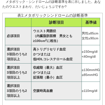
メタボリック・シンドロームの診断基準を表に示しました。あな
たのウエストまわり、だいじょうぶですか?
表1:メタボリックシンドロームの診断基準
診断項目
基準値
ウエスト周囲径
男性≥85cm
必須項目
（内臓脂肪面積 男女とも
女性≥90cm
2
≥100cm
に相当）
選択項目
高トリグリセリド血症
≥150mg/dl
3項目のうち2
かつ/または
<40mg/dl
項目以上
低HDLコレステロール血症
選択項目
収縮期（最大）血圧
≥130mmHG
3項目のうち2
かつ/または
≥85mmHG
項目以上
拡張期（最小）血圧
選択項目
3項目のうち2
空腹時高血糖
≥110mg/dl
項目以上