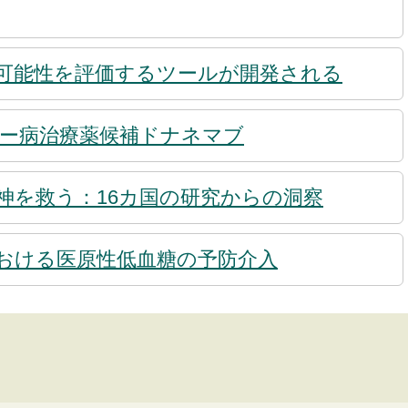
可能性を評価するツールが開発される
ー病治療薬候補ドナネマブ
神を救う：16カ国の研究からの洞察
おける医原性低血糖の予防介入