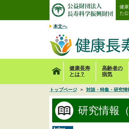
健康
た公
本文へ
健康長寿
高齢者の
とは？
病気
トップページ
対談・特集・研究情
研究情報（