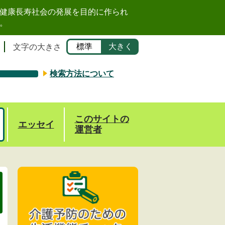
健康長寿社会の発展を目的に作られ
。
標準
大きく
文字の大きさ
検索方法について
このサイトの
エッセイ
運営者