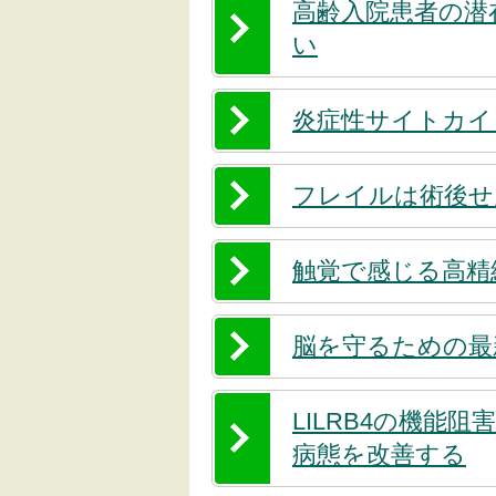
高齢入院患者の潜
い
炎症性サイトカイン
フレイルは術後せ
触覚で感じる高精
脳を守るための最
LILRB4の機能
病態を改善する