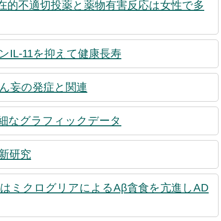
在的不適切投薬と薬物有害反応は女性で多
IL-11を抑えて健康長寿
ん妄の発症と関連
細なグラフィックデータ
新研究
阻害はミクログリアによるAβ貪食を亢進しAD