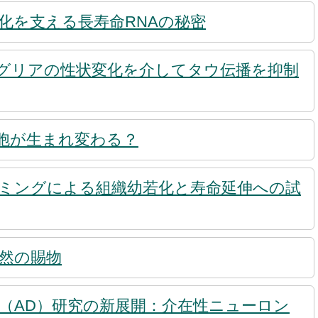
化を支える長寿命RNAの秘密
クログリアの性状変化を介してタウ伝播を抑制
細胞が生まれ変わる？
ミングによる組織幼若化と寿命延伸への試
然の賜物
（AD）研究の新展開：介在性ニューロン