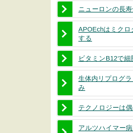
ニューロンの長寿
APOEchはミ
する
ビタミンB12で
生体内リプログラ
み
テクノロジーは偶
アルツハイマー病