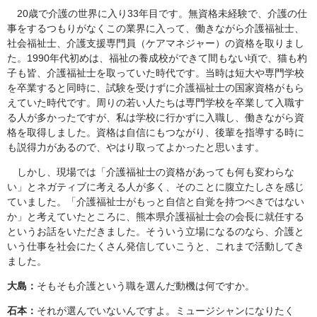
20歳で介護の世界に入り33年目です。無資格未経験で、介護の仕
事をするつもりがなくこの業界に入って、働きながら介護福祉士、
社会福祉士、介護支援専門員（ケアマネジャー）の資格を取りまし
た。1990年代初めは、福祉の養成校ができて間もない頃で、猫も杓
子も皆、介護福祉士を取っていた時代です。当時は短大や専門学校
を卒業すると同時に、試験を受けずに介護福祉士の国家資格がもら
えていた時代です。周りの若い人たちは専門学校を卒業して入職す
る人が多かったですが、私は学校に行かずに入職し、働きながら資
格を取得しました。資格は自信にもつながり、後輩を指導する時に
も説得力があるので、やはり取ってよかったと思います。
しかし、現場では「介護福祉士の資格があっても何も変わらな
い」とネガティブに考える人が多く、そのことに腹立たしさを感じ
ていました。「介護福祉士がもっと自信と自覚を持つべきではない
か」と考えていたところに、熊本県介護福祉士会の会長に就任する
というお話をいただきました。そういう立場になるのなら、介護と
いう仕事を社会にたくさん発信していこうと、これまで活動してき
ました。
大島：
そもそも介護という職を選んだ動機は何ですか。
石本：
それが選んでいないんですよ。ミュージシャンになりたく