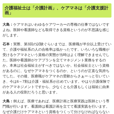
介護福祉士は「介護計画」、ケアマネは「介護支援計
画」
大島：
ケアマネはいわゆるケアワーカーの専権の仕事ではないです
よね。医師や看護師なども取得できる資格というのが不思議な感じ
がします。
石本：
実際、第3回の試験ぐらいまでは、医療職が半分以上受けてい
て、介護や福祉系の人の合格率は低かったです。いろいろな職種が
受けるケアマネという資格の実態が当時はよく理解できませんでし
た。医師や看護師がケアプランを立てマネジメント業務をするの
か。本来は社会福祉士がすべきではないか。社会福祉士という資格
があるのに、なぜケアマネをつくるのか、というのが正直な気持ち
でした。その後、医療職がケアマネの受験からさぁーっと引いてい
き、今は6～7割は介護・福祉系が占めています。やはり介護保険で
のケアマネジメントですから、少なくとも介護もしくは福祉に由来
がある人の役割だろうと思います。
大島：
例えば、医療であれば、医療計画と医療実践は医師という専
門職が行います。看護師は看護計画を立てて看護実践を行います。
なぜ介護だけケアマネという資格をつくって分けなければならない