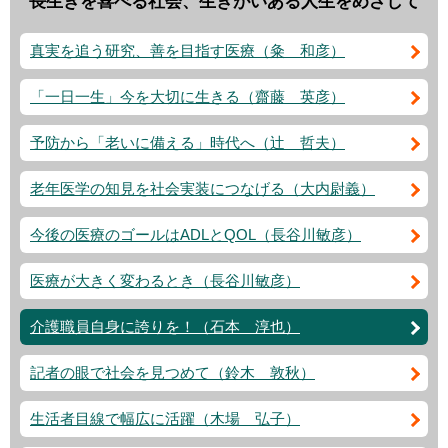
長生きを喜べる社会、生きがいある人生をめざして
真実を追う研究、善を目指す医療（粂 和彦）
「一日一生」今を大切に生きる（齋藤 英彦）
予防から「老いに備える」時代へ（辻 哲夫）
老年医学の知見を社会実装につなげる（大内尉義）
今後の医療のゴールはADLとQOL（長谷川敏彦）
医療が大きく変わるとき（長谷川敏彦）
介護職員自身に誇りを！（石本 淳也）
記者の眼で社会を見つめて（鈴木 敦秋）
生活者目線で幅広に活躍（木場 弘子）