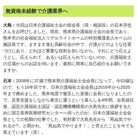
無資格未経験で介護業界へ
大島：
今回は日本介護福祉士会の前会長（現・相談役）の石本淳也
さんをお呼びしました。現在、熊本県介護福祉士会の会長であり、
熊本市の社会福祉法人リデルライトホームの特別養護老人ホームの
施設長です。ますます進む高齢社会の中で、介護がどのような位置
づけにあり、どれほど重要な役割を担いながら、それにどう応えよ
うとし、応えられて、あるいは応えられていないのか、介護福祉士
の立場からのお話を伺います。最初に簡単に自己紹介をお願いでき
ますか。
石本：
2008年に37歳で熊本県介護福祉士会会長になって、今53歳な
ので、もう16年目です。日本介護福祉士会会長は2016年から2020
年まで務めました。熊本地震で被災した直後に会長になりましたの
で、災害支援をしながら東京に通うという暮らしを4年間。会長就任
後、認定介護福祉士認証・認定機構機構長の大島先生に挨拶するた
めに国立長寿医療研究センターへ伺ったのが、日本介護福祉士会会
長としての初期の仕事でした。初対面で大島先生から「死ぬ気でや
れるか?」と聞かれ、「死ぬ気でやります！」と答えたことを今でも
覚えています（笑）。