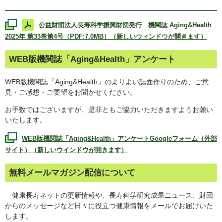
公益財団法人長寿科学振興財団発行 機関誌
Aging&Health
2025年 第33巻第4号（PDF:7.0MB）（新しいウィンドウが開きます）
WEB
版機関誌「
Aging&Health
」アンケート
WEB
版機関誌「
Aging&Health
」のよりよい誌面作りのため、ご意
見・ご感想・ご要望をお聞かせください。
お手数ではございますが、是非ともご協力いただきますようお願い
いたします。
WEB
版機関誌「
Aging&Health
」アンケート
Google
フォーム（外部
サイト）（新しいウインドウが開きます）
無料メールマガジン配信について
健康長寿ネットの更新情報や、長寿科学研究成果ニュース、財団
からのメッセージなど日々に役立つ健康情報をメールでお届けいた
します。