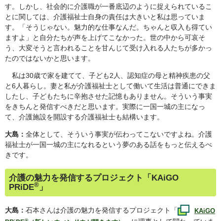
す。しかし、社会的に介護職が一番底辺のように捉えられているこ
とに関しては、介護福祉士自身の責任は大きいと私は思っていま
す。「そうじゃない。魅力的な仕事なんだ。ちゃんと収入も得てい
ますよ」と自分たちが声を上げてこなかった。世の中から可哀そ
う、大変そうと言われることを甘んじて受け入れる人たちが多かっ
たのではないかと思います。
私は30歳で家を建てて、子ども2人、認知症の母と精神疾患の父
と6人暮らし。妻と私が介護福祉士として働いて生活は普通にできま
したし、子どもたちに辛抱させた記憶もありません。そういう事実
をきちんと発信すべきだと思います。実際に一国一城の主になっ
て、介護施設を開設する介護福祉士も結構います。
大島：
全体として、そういう事実が伝わってこないですよね。介護
福祉士が一国一城の主になれるという夢のある話をもっと伝えるべ
きです。
介護の魅力を発信するプロジェクト「
KAiGO
®
PRiDE
」
大島：
石本さんは介護の魅力を発信するプロジェクト「
KAiGO
®