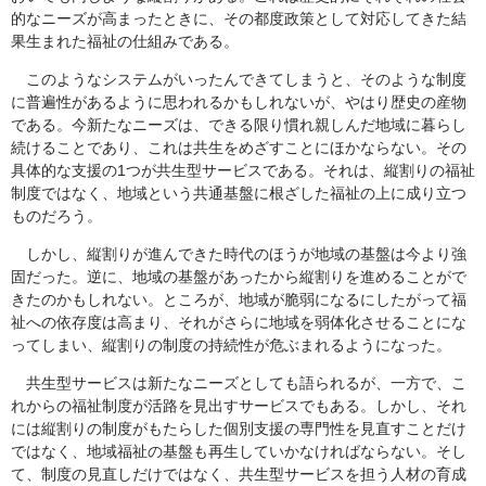
的なニーズが高まったときに、その都度政策として対応してきた結
果生まれた福祉の仕組みである。
このようなシステムがいったんできてしまうと、そのような制度
に普遍性があるように思われるかもしれないが、やはり歴史の産物
である。今新たなニーズは、できる限り慣れ親しんだ地域に暮らし
続けることであり、これは共生をめざすことにほかならない。その
具体的な支援の1つが共生型サービスである。それは、縦割りの福祉
制度ではなく、地域という共通基盤に根ざした福祉の上に成り立つ
ものだろう。
しかし、縦割りが進んできた時代のほうが地域の基盤は今より強
固だった。逆に、地域の基盤があったから縦割りを進めることがで
きたのかもしれない。ところが、地域が脆弱になるにしたがって福
祉への依存度は高まり、それがさらに地域を弱体化させることにな
ってしまい、縦割りの制度の持続性が危ぶまれるようになった。
共生型サービスは新たなニーズとしても語られるが、一方で、こ
れからの福祉制度が活路を見出すサービスでもある。しかし、それ
には縦割りの制度がもたらした個別支援の専門性を見直すことだけ
ではなく、地域福祉の基盤も再生していかなければならない。そし
て、制度の見直しだけではなく、共生型サービスを担う人材の育成