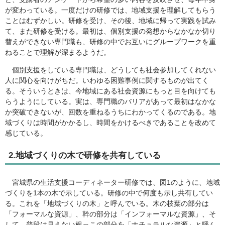
が変わっている。一度だけの研修では、地域支援を理解してもらう
ことはむずかしい。研修を受け、その後、地域に帰って実践を試み
て、また研修を受ける。最初は、個別支援の発想からなかなか切り
替えができない専門職も、研修の中でお互いにグループワークを重
ねることで理解が深まるようだ。
個別支援をしている専門職は、どうしても社会参加してくれない
人に関心を向けがちだ。いわゆる困難事例に関するものが出てく
る。そういうときは、今地域にある社会資源にもっと目を向けても
らうようにしている。実は、専門職のバリアがあって最初はなかな
か突破できないが、回数を重ねるうちにわかってくるのである。地
域づくりは時間がかかるし、時間をかけるべきであることを改めて
感じている。
2.地域づくりの木で研修を共有している
宮城県の生活支援コーディネーター研修では、図1のように、地域
づくりを1本の木で示している。研修の中で何度も示し共有してい
る。これを「地域づくりの木」と呼んでいる。木の枝葉の部分は
「フォーマルな資源」、幹の部分は「インフォーマルな資源」、そ
して、普段は見えない根っこの部分を「ナチュラルな資源」と呼ん