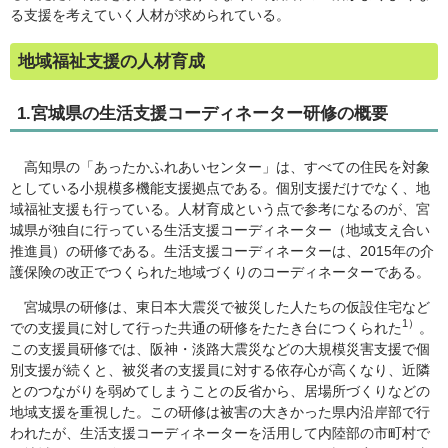
る支援を考えていく人材が求められている。
地域福祉支援の人材育成
1.宮城県の生活支援コーディネーター研修の概要
高知県の「あったかふれあいセンター」は、すべての住民を対象
としている小規模多機能支援拠点である。個別支援だけでなく、地
域福祉支援も行っている。人材育成という点で参考になるのが、宮
城県が独自に行っている生活支援コーディネーター（地域支え合い
推進員）の研修である。生活支援コーディネーターは、2015年の介
護保険の改正でつくられた地域づくりのコーディネーターである。
宮城県の研修は、東日本大震災で被災した人たちの仮設住宅など
1）
での支援員に対して行った共通の研修をたたき台につくられた
。
この支援員研修では、阪神・淡路大震災などの大規模災害支援で個
別支援が続くと、被災者の支援員に対する依存心が高くなり、近隣
とのつながりを弱めてしまうことの反省から、居場所づくりなどの
地域支援を重視した。この研修は被害の大きかった県内沿岸部で行
われたが、生活支援コーディネーターを活用して内陸部の市町村で