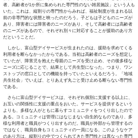
者、高齢者が1か所に集められた専門性のない雑居施設」という人も
いた。これは、縦割りの専門性からみれば、福祉制度が生まれる以
前の非専門的な状態と映ったのだろう。子どもは子どものニーズが
あり、障害者には障害者のニーズがあり、そして高齢者には高齢者
のニーズがあるので、それぞれ別々に対応することが援助のあり方
だということだ。
しかし、富山型デイサービスが生まれたのは、援助を求めてくる
利用者を断らなかったからである。当初は高齢者のニーズを想定し
ていたが、障害児を抱えた母親のニーズを受け止め、その後多様な
ニーズに応じることで、結果として共生型になった。つまり、ワン
ストップの窓口としての機能を持っていたといえるだろう。「地域
共生社会」でいえば、とりあえず丸ごと受け止める断らない専門性
である。
さらに富山型デイサービスは、それぞれ個別に支援する以上に、
お互いの関係性に支援の重点をおいた。サービスを提供するという
よりも、多様な人がともに暮らすコミュニティをつくり出したので
ある。コミュニティは管理にはなじまない自生的なものであり、多
様な利用者と職員がつくり出すものだ。職員が外部から管理するの
ではなく、職員自身もコミュニティの一員になる。このようなケア
のあり方は、縦割りの中でつくられてきた専門性とは異なった専門