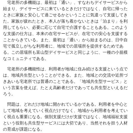
宅老所の多機能は、最初は「通い」、すなわちデイサービスから
始まり、デイサービスに来ているときだけではなく、自宅に帰った
ときに家族と安心して過ごせるかということに気遣って支援してき
た。家族が疲れたとき、本人が落ち着かないときは「泊まり」を利
用してもらい、必要に応じて自宅で介護することもある。このよう
な支援の仕方は、本来の在宅サービスが、在宅での安心を支援する
ことからきている。また、最初は「通い」から始まるのは、日中自
宅で孤立しがちな利用者に、地域での居場所を提供するためであ
る。この居場所も富山型デイサービスと同じように、一種の小規模
なコミュニティである。
宅老所の多機能性は、利用者が地域に住み続ける支援という点で
は、地域共生型ということができる。また、地域との交流や近所づ
きあいも宅老所では普通のことである。「地域共生型サービス」と
いう言葉を使えば、たとえ高齢者だけであっても共生型といえるだ
ろう。
問題は、どれだけ地域に開かれているかである。利用者を中心と
して地域を考えていく視点だけでなく、地域から利用者を考えてい
く視点も重要になる。個別支援だけが支援ではなく、地域福祉支援
という役割も共生型サービスには大切であり、当然それを担う人材
の育成が課題になる。