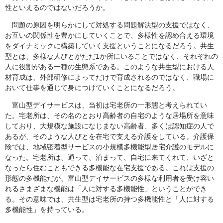
性といえるのではないだろうか。
問題の原因を明らかにして対処する問題解決型の支援ではなく、
お互いの関係性を豊かにしていくことで、多様性を認め合える環境
をダイナミックに構築していく支援ということになるだろう。共生
型とは、多様な人びとがただ1か所にいることではなく、それぞれの
人に役割がある一種の生態系である。このような共生型における人
材育成は、外部研修によってだけで育成されるのではなく、職場に
おいて仕事を通じて身につけていくことになるだろう。
富山型デイサービスは、当初は宅老所の一形態と考えられてい
た。宅老所は、その名のとおり高齢者の自宅のような居場所を意味
しており、大規模な施設になじまない高齢者、多くは認知症の人で
あるが、そのような人びとを在宅で支える介護をしている。介護保
険では、地域密着型サービスの小規模多機能型居宅介護のモデルに
なった。宅老所は、通って、泊まって、自宅に来てくれて、いざと
なったら住むこともできる多機能な在宅支援である。これは支援の
形態の多機能だが、富山型デイサービスの多様な利用者を受け容い
れるさまざまな機能は「人に対する多機能性」ということができ
る。その意味では、共生型は宅老所の持つ多機能性と「人に対する
多機能性」を持っている。