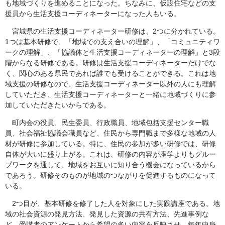
も地域づくりを進めることになった。ちなみに、仮設住宅などの支
援員から生活支援コーディネーターになった人もいる。
宮城県の生活支援コーディネーター研修は、2つに分かれている。
1つは基本研修で、「地域での支え合いの理解」、「コミュニティワ
ークの理解」、「協議体と生活支援コーディネーターの理解」と3段
階からなる研修である。研修は生活支援コーディネーターだけでな
く、関心のある県民であれば誰でも受けることができる。これは地
域支援の研修なので、生活支援コーディネーター以外の人にも理解
していただき、生活支援コーディネーターと一緒に地域づくりに参
加していただきたいからである。
町内会の役員、民生委員、行政職員、地域包括支援センター職
員、社会福祉協議会職員など、住民から専門職まで多様な地域の人
材が研修に参加している。特に、住民の参加が多い研修では、研修
自体が大いに盛り上がる。これは、研修の内容が座学よりもグルー
プワークを通して、地域をお互いに知り合う機会になっているから
であろう。研修そのものが地域のつながりを促進するものになって
いる。
2つ目が、基本研修を修了した人を対象にした実践講座である。地
域の社会資源の発見方法、発見した資源の共有方法、先進事例な
ど、受講者のアンケートから希望の多い内容を反映させ、毎年中身