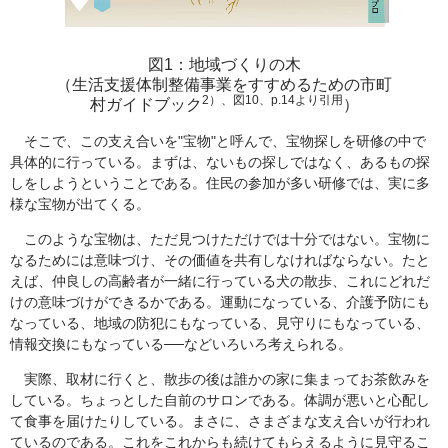
図1：地域づくりの木
（生活支援体制整備事業をすすめるための市町
2）、図10、p.14より引用
村ガイドブック
）
そこで、この支え合いを"宝物"と呼んで、宝物探しを研修の中で
具体的に行っている。まずは、ないもの探しではなく、あるもの探
しをしようということである。住民の参加が多い研修では、実に多
様な宝物が出てくる。
このような宝物は、ただ見つけただけでは十分ではない。宝物に
なるためには意味づけ、その価値を共有しなければならない。たと
えば、仲良しの高齢者が一緒に行っている犬の散歩、これにどれだ
けの意味づけができるかである。運動になっている、介護予防にも
なっている、地域の防犯にもなっている、見守りにもなっている、
情報交換にもなっている──などいろいろ考えられる。
実際、取材に行くと、散歩の後は誰かの家に集まってお茶飲みを
している。ちょっとした自前のサロンである。体調が悪いと心配し
て食事を届けたりしている。まさに、さまざまな支え合いが行われ
ているのである。これをこれからも続けてもらえるように見守るこ