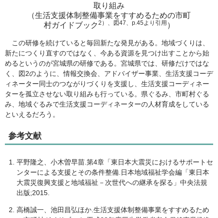
取り組み
（生活支援体制整備事業をすすめるための市町
2）、図47、p.45より引用
村ガイドブック
）
この研修を続けていると毎回新たな発見がある。地域づくりは、
新たにつくり直すのではなく、今ある資源を見つけ出すことから始
めるというのが宮城県の研修である。宮城県では、研修だけではな
く、図2のように、情報交換会、アドバイザー事業、生活支援コーデ
ィネーター同士のつながりづくりを支援し、生活支援コーディネー
ターを孤立させない取り組みも行っている。県ぐるみ、市町村ぐる
み、地域ぐるみで生活支援コーディネーターの人材育成をしている
といえるだろう。
参考文献
平野隆之、小木曽早苗.第4章「東日本大震災におけるサポートセ
ンターによる支援とその条件整備.日本地域福祉学会編「東日本
大震災復興支援と地域福祉－次世代への継承を探る」中央法規
出版;2015.
高橋誠一、池田昌弘ほか.生活支援体制整備事業をすすめるため