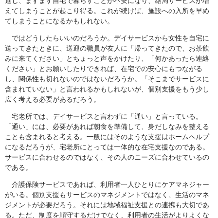
進し、ますます自宅で暮らすことが不安になり、結局サービスが増
えてしまうことが起こり得る。これが続けば、施設への入所を早め
てしまうことになるかもしれない。
ではどうしたらいいのだろうか。デイサービスから女性を自宅に
送ってきたときに、送迎の職員が友人に「帰ってきたので、お茶飲
みに来てください」とちょっと声をかけたり、「何かあったら連絡
ください」とお願いしたりできれば、在宅での安心にもつながる
し、関係性も切れないのではないだろうか。「そこまでサービスに
含まれていない」と言われるかもしれないが、個別支援をもう少し
広く考える必要があるだろう。
宅老所では、デイサービスと言わずに「通い」と言っている。
「通い」には、必要があれば朝食を準備して、身だしなみを整える
ことも含まれると考える。一般にはそのような支援はホームヘルプ
になるだろうが、宅老所にとっては一体的な在宅支援なのである。
サービスに合わせるのではなく、その人のニーズに合わせているの
である。
介護保険サービスであれば、利用者一人ひとりにケアマネジャー
がいる。個別支援もサービスのマネジメントではなく、生活のマネ
ジメントが必要だろう。それには地域福祉支援との連携も大切であ
る。ただ、制度を順守するだけでなく、利用者の生活がよりよくな