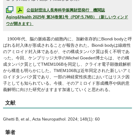
公益財団法人長寿科学振興財団発行 機関誌
Aging&Health
2025年 第34巻第1号（PDF:5.7MB）（新しいウィンド
ウが開きます）
1900年代、脳の脈絡叢の細胞内に、加齢依存的に
Biondi body
と呼
ばれる封入体が形成されることが報告された。
Biondi body
は線維性
のアミロイド封入体であるが、その構成タンパク質は長く不明であ
った。今回、ケンブリッジ大学の
Michel Goedert
博士らは、その構
成タンパク質としてTMEM106Bを同定し、クライオ電子顕微鏡解析
から構造も明らかにした。TMEM106Bは近年同定された新しいアミ
ロイドタンパク質であり、一部の神経変性疾患においてはリスク因
子としても知られている。今後、そのアミロイド形成機序や病的意
義解明に向けた研究がますます加速していくと思われる。
文献
Ghetti B, et al., Acta Neuropathol. 2024; 148(1): 60
筆者