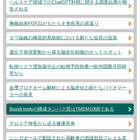
ヘルスケア領域でのChatGPT利用に関する調査結果が報
告される
胸腺由来FGF21がもたらす免疫系の若返り
タウ線維の構造的系統樹における新たな知見の追加
遺伝子発現変動から探る脳老化制御のホットスポット
転倒リスク増加薬中止の転倒予防効果〜欧州国際共同研
究から
血漿プロテオーム解析による脳老化の新たなバイオマー
カーの発見
Biondi bodyの構成タンパク質はTMEM106Bである
テロメア伸長から迫る健康長寿
シンガポールで創設された高齢者の地域包括フレイル支