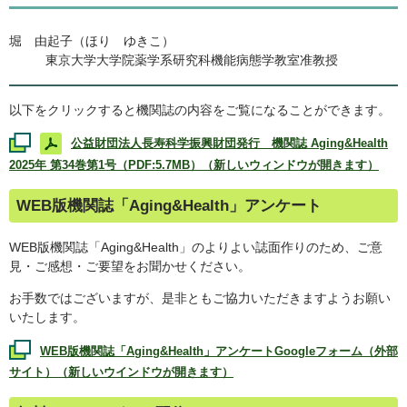
堀 由起子（ほり ゆきこ）
東京大学大学院薬学系研究科機能病態学教室准教授
以下をクリックすると機関誌の内容をご覧になることができます。
公益財団法人長寿科学振興財団発行 機関誌
Aging&Health
2025年 第34巻第1号（PDF:5.7MB）（新しいウィンドウが開きます）
WEB
版機関誌「
Aging&Health
」アンケート
WEB
版機関誌「
Aging&Health
」のよりよい誌面作りのため、ご意
見・ご感想・ご要望をお聞かせください。
お手数ではございますが、是非ともご協力いただきますようお願い
いたします。
WEB
版機関誌「
Aging&Health
」アンケート
Google
フォーム（外部
サイト）（新しいウインドウが開きます）