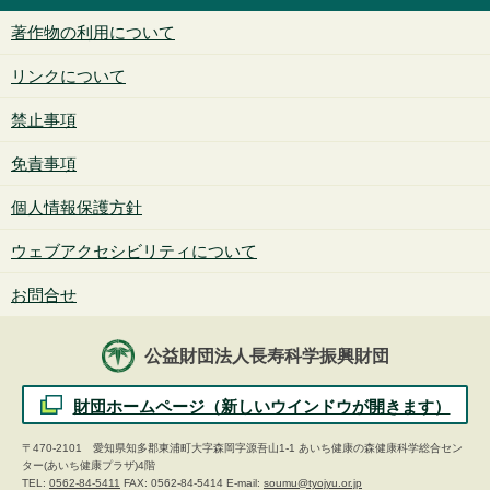
著作物の利用について
リンクについて
禁止事項
免責事項
個人情報保護方針
ウェブアクセシビリティについて
お問合せ
公益財団法人長寿科学振興財団
財団ホームページ（新しいウインドウが開きます）
〒470-2101 愛知県知多郡東浦町大字森岡字源吾山1-1 あいち健康の森健康科学総合セン
ター(あいち健康プラザ)4階
TEL:
0562-84-5411
FAX: 0562-84-5414 E-mail:
soumu@tyojyu.or.jp