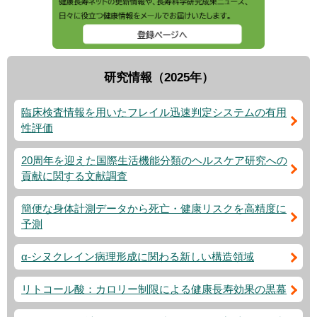
研究情報（2025年）
臨床検査情報を用いたフレイル迅速判定システムの有用
性評価
20周年を迎えた国際生活機能分類のヘルスケア研究への
貢献に関する文献調査
簡便な身体計測データから死亡・健康リスクを高精度に
予測
α-シヌクレイン病理形成に関わる新しい構造領域
リトコール酸：カロリー制限による健康長寿効果の黒幕