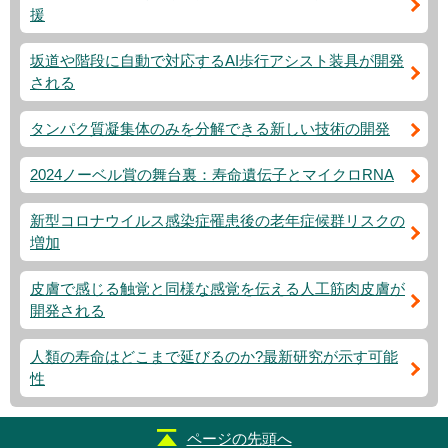
援
坂道や階段に自動で対応するAI歩行アシスト装具が開発
される
タンパク質凝集体のみを分解できる新しい技術の開発
2024ノーベル賞の舞台裏：寿命遺伝子とマイクロRNA
新型コロナウイルス感染症罹患後の老年症候群リスクの
増加
皮膚で感じる触覚と同様な感覚を伝える人工筋肉皮膚が
開発される
人類の寿命はどこまで延びるのか?最新研究が示す可能
性
ページの先頭へ