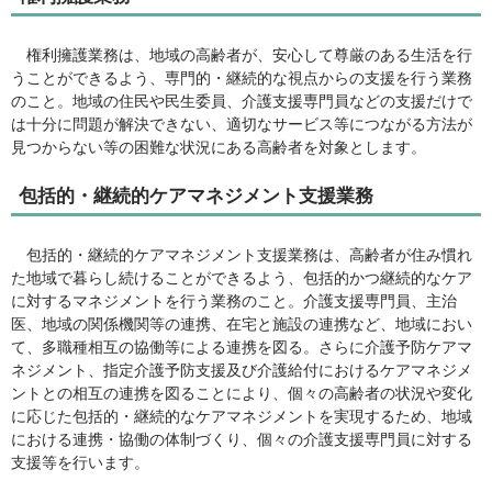
権利擁護業務は、地域の高齢者が、安心して尊厳のある生活を行
うことができるよう、専門的・継続的な視点からの支援を行う業務
のこと。地域の住民や民生委員、介護支援専門員などの支援だけで
は十分に問題が解決できない、適切なサービス等につながる方法が
見つからない等の困難な状況にある高齢者を対象とします。
包括的・継続的ケアマネジメント支援業務
包括的・継続的ケアマネジメント支援業務は、高齢者が住み慣れ
た地域で暮らし続けることができるよう、包括的かつ継続的なケア
に対するマネジメントを行う業務のこと。介護支援専門員、主治
医、地域の関係機関等の連携、在宅と施設の連携など、地域におい
て、多職種相互の協働等による連携を図る。さらに介護予防ケアマ
ネジメント、指定介護予防支援及び介護給付におけるケアマネジメ
ントとの相互の連携を図ることにより、個々の高齢者の状況や変化
に応じた包括的・継続的なケアマネジメントを実現するため、地域
における連携・協働の体制づくり、個々の介護支援専門員に対する
支援等を行います。