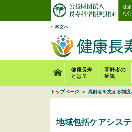
健康
た公
本文へ
健康長寿
高齢者の
とは？
病気
トップページ
高齢者を支える制度
地域包括ケアシス