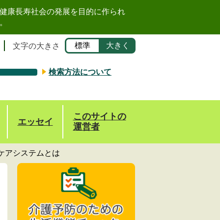
健康長寿社会の発展を目的に作られ
。
標準
大きく
文字の大きさ
検索方法について
このサイトの
エッセイ
運営者
ケアシステムとは