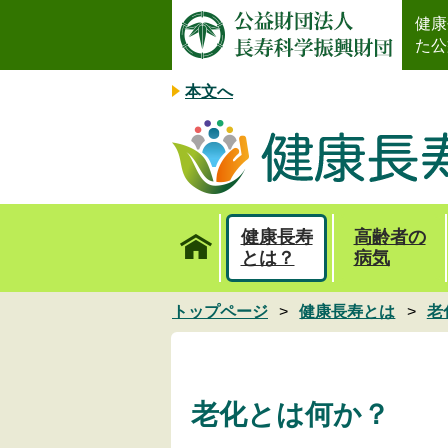
健康
た公
本文へ
健康長寿
高齢者の
とは？
病気
トップページ
健康長寿とは
老
老化とは何か？