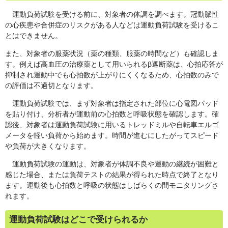
運動負荷試験を受ける前に、対象者の体調を調べます。冠動脈性
の心疾患や合併症のリスクがある人などは運動負荷試験を受けるこ
とはできません。
また、対象者の服薬状況（薬の種類、服薬の時間など）も確認しま
す。例えば高血圧の治療薬として用いられるβ遮断薬は、心拍応答が
抑制され運動中でも心拍数が上がりにくくなるため、心拍数のみで
の評価は不適切となります。
運動負荷試験では、まず対象者は指定された部位に心電図パッド
を貼り付け、分析者が運動前の心拍数と呼吸状態を確認します。確
認後、対象者は運動負荷試験に用いるトレッドミルや自転車エルゴ
メータを軽い負荷から始めます。時間が進むにしたがってスピード
や負荷が大きくなります。
運動負荷試験の運動は、対象者が体調不良や運動の継続が困難と
感じた場合、または負荷テストの結果が得られた時点で終了となり
ます。運動後も心拍数と呼吸の状態はしばらくの間モニタリングさ
れます。
運動負荷試験はどこで受けられるか