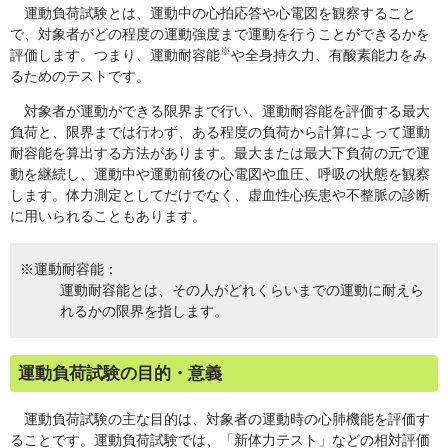
運動負荷試験とは、運動中の心拍応答や心電図を観察すること
で、対象者がどの程度の運動強度まで運動を行うことができるかを
※
評価します。つまり、運動耐容能
や全身持久力、有酸素能力をみ
るためのテストです。
対象者が運動ができる限界まで行い、運動耐容能を評価する最大
負荷と、限界までは行わず、ある程度の負荷から計算によって運動
耐容能を算出する方法があります。最大または最大下負荷の元で運
動を継続し、運動中や運動前後の心電図や血圧、呼吸の状態を観察
します。体力測定としてだけでなく、虚血性心疾患や不整脈の診断
に用いられることもあります。
※運動耐容能：
運動耐容能とは、その人がどれくらいまでの運動に耐えら
れるかの限界を指します。
運動負荷試験の目的・意義
運動負荷試験の主な目的は、対象者の運動時の心肺機能を評価す
ることです。運動負荷試験では、「新体力テスト」などの相対評価