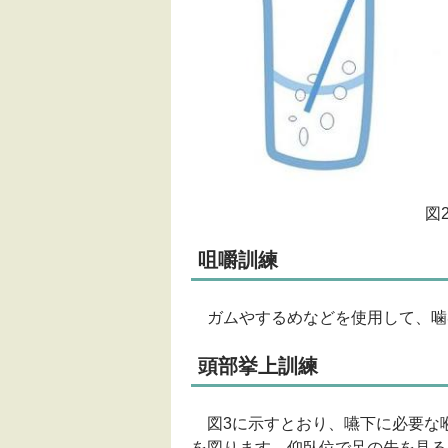
図
咀嚼訓練
ガムやするめなどを使用して、噛
頭部挙上訓練
図3に示すとおり、嚥下に必要な
を図ります。仰臥位で足の先を見る