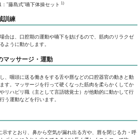
1)
1："藤島式"嚥下体操セット
域訓練
場合は、口腔期の運動や嚥下を妨げるので、筋肉のリラクゼ
るように動かします。
のマッサージ・運動
し、咽頭に送る働きをする舌や唇などの口腔器官の動きと動
ます。マッサージを行って硬くなった筋肉を柔らかくしてか
やリハビリ職（主として言語聴覚士）が他動的に動かして行
行う運動などを行います。
に示すとおり、鼻から空気が漏れ出る方や、唇を閉じる力・呼