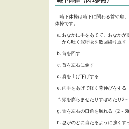
嚥下体操（図1参照）
嚥下体操は嚥下に関わる首や肩、
体操です。
おなかに手をあてて、おなかが
から吐く深呼吸を数回繰り返す
首を回す
首を左右に倒す
肩を上げ下げする
両手をあげて軽く背伸びをする
頬を膨らませたりすぼめたり2～
舌を左右の口角を触れる（2～3
息がのどに当たるように強くす