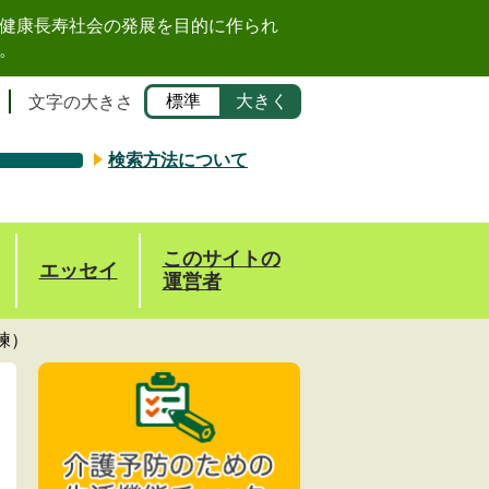
健康長寿社会の発展を目的に作られ
。
標準
大きく
文字の大きさ
検索方法について
このサイトの
エッセイ
運営者
練）