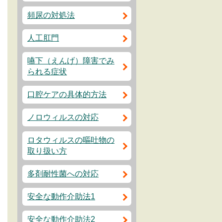
頻尿の対処法
人工肛門
嚥下（えんげ）障害でみ
られる症状
口腔ケアの具体的方法
ノロウィルスの対応
ロタウィルスの嘔吐物の
取り扱い方
多剤耐性菌への対応
安全な動作介助法1
安全な動作介助法2