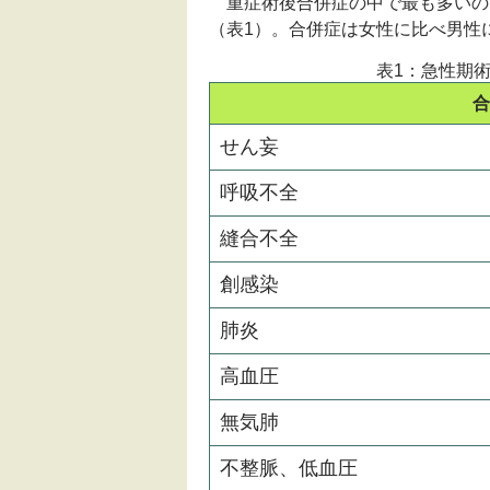
重症術後合併症の中で最も多いのは、
（表1）。合併症は女性に比べ男性
表1：急性期術
合
せん妄
呼吸不全
縫合不全
創感染
肺炎
高血圧
無気肺
不整脈、低血圧