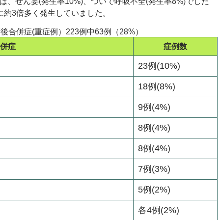
せん妄(発生率10%)、ついで呼吸不全(発生率8%)でした
に約3倍多く発生していました。
後合併症(重症例）223例中63例（28%）
併症
症例数
23例(10%)
18例(8%)
9例(4%)
8例(4%)
8例(4%)
7例(3%)
5例(2%)
各4例(2%)