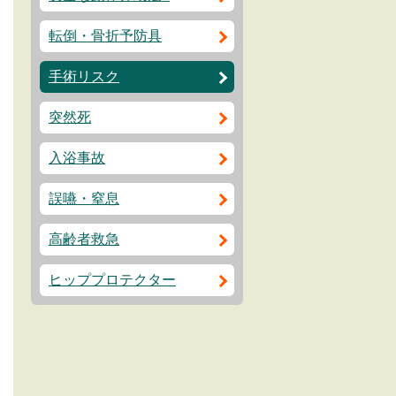
転倒・骨折予防具
手術リスク
突然死
入浴事故
誤嚥・窒息
高齢者救急
ヒッププロテクター