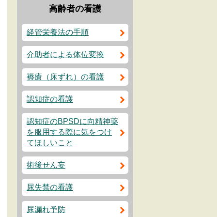
高齢者の看護
経管栄養法の手順
介助者による体位変換
褥瘡（床ずれ）の看護
認知症の看護
認知症のBPSDに向精神薬
を服用する際に気をつけ
てほしいこと
術後せん妄
尿失禁の看護
尿漏れ予防