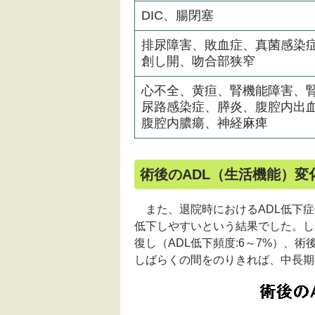
DIC、腸閉塞
排尿障害、敗血症、真菌感染
創し開、吻合部狭窄
心不全、黄疸、腎機能障害、
尿路感染症、膵炎、腹腔内出
腹腔内膿瘍、神経麻痺
術後のADL（生活機能）変
また、退院時におけるADL低下症
低下しやすいという結果でした。し
復し（ADL低下頻度:6～7%）、
しばらくの間をのりきれば、中長期