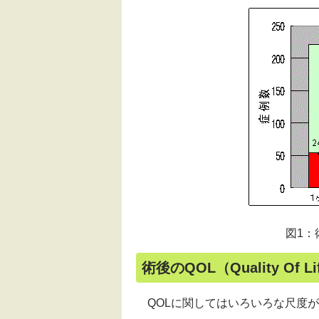
図1：
術後の
QOL（Quality Of Li
QOL
に関してはいろいろな尺度が