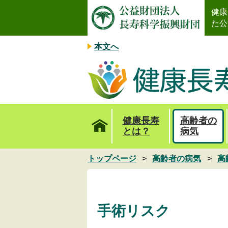
健康
た公
本文へ
健康長寿
高齢者の
とは？
病気
トップページ
高齢者の病気
高
手術リスク