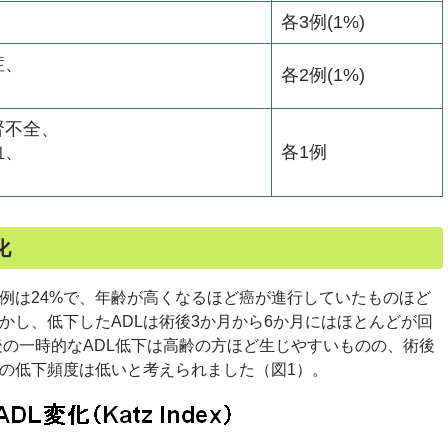
各3例(1%)
症、
各2例(1%)
腎不全、
血、
各1例
化
例は24%で、年齢が高くなるほど癌が進行していたものほど
かし、低下したADLは術後3か月から6か月にはほとんどが回
術後の一時的なADL低下は高齢の方ほど生じやすいものの、術後
の低下頻度は低いと考えられました（図1）。