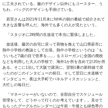
に工夫されている。服のデザイン以外にもコースター、う
ちわ、バッグのデザインも手掛けている。
若宮さんは2021年11月末に
NHK
の朝の番組で紹介されて
大きな反響を呼んだ。海外でも多くの人が見たという。
「スタジオに2時間の生放送で本当に緊張しました」
放送後、藤沢の自宅に戻って荷物を換えて山口県萩市に
熱中小学校の教諭として出張。熱中小学校というのは「も
ういちど7歳の目で世界を......」をスローガンに全国の廃校
などを利用した大人の学校で、海外1か所を含めて計20か所
ある。そこに1泊して大阪で講演に。翌朝1番の新幹線で戻
ったのがこのインタビューの前日。そして翌日に水道橋で
インタビュー、夜は大手町でパネルディスカッションと、
大忙しの毎日だ。
「マネージャーがいないので、全部自分でスケジュール
管理をして、どうやって行くのか考えています」。見せて
もらったグーグルカレンダーには午前・午後とも緑色帯の