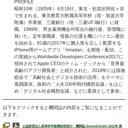
PROFILE
昭和10年（1935年）4月19日、東京・杉並区阿佐ヶ谷
で生まれる。東京教育大附属高等学校（現・筑波大学
附属）卒業後、三菱銀行（現・三菱
UFJ
銀行）に就
職。1989年、男女雇用機会均等法の施行後、管理職に
就いた。定年退職後、母親の介護を機にパソコン通信
を始める。81歳の2017年に雛人形を正しく配置する
iPhone
用ゲームアプリ「
hinadan
」を開発・配信。こ
の実績から
Worldwide Developers Conference2017
に
招待されて
Apple CEO
のティム・クックから「世界最
高齢のアプリ開発者」と紹介された。2018年には国連
総会で「高齢社会とデジタル技術の活用」をテーマに
基調講演。政府の「人生100年時代構想会議」をはじ
め「デジタル社会構想会議」などに委員として参加。
以下をクリックすると機関誌の内容をご覧になることがで
きます。
公益財団法人長寿科学振興財団発行 機関誌
Aging&Health
2022年 第