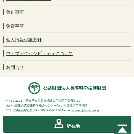
禁止事項
免責事項
個人情報保護方針
ウェブアクセシビリティについて
お問合せ
公益財団法人長寿科学振興財団
〒470-2101 愛知県知多郡東浦町大字森岡字源吾山1-1
あいち健康の森健康科学総合センター(あいち健康プラザ)4階
TEL:
0562-84-5411
FAX: 0562-84-5414 E-mail:
soumu@tyojyu.or.jp
所在地