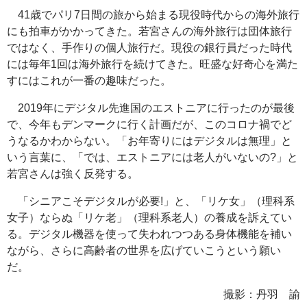
41歳でパリ7日間の旅から始まる現役時代からの海外旅行
にも拍車がかかってきた。若宮さんの海外旅行は団体旅行
ではなく、手作りの個人旅行だ。現役の銀行員だった時代
には毎年1回は海外旅行を続けてきた。旺盛な好奇心を満た
すにはこれが一番の趣味だった。
2019年にデジタル先進国のエストニアに行ったのが最後
で、今年もデンマークに行く計画だが、このコロナ禍でど
うなるかわからない。「お年寄りにはデジタルは無理」と
いう言葉に、「では、エストニアには老人がいないの?」と
若宮さんは強く反発する。
「シニアこそデジタルが必要!」と、「リケ女」（理科系
女子）ならぬ「リケ老」（理科系老人）の養成を訴えてい
る。デジタル機器を使って失われつつある身体機能を補い
ながら、さらに高齢者の世界を広げていこうという願い
だ。
撮影：丹羽 諭