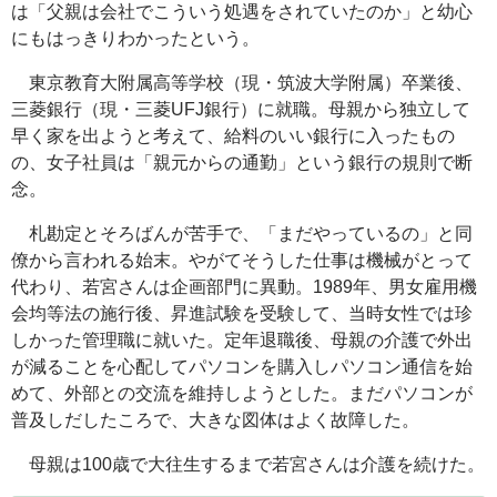
は「父親は会社でこういう処遇をされていたのか」と幼心
にもはっきりわかったという。
東京教育大附属高等学校（現・筑波大学附属）卒業後、
三菱銀行（現・三菱UFJ銀行）に就職。母親から独立して
早く家を出ようと考えて、給料のいい銀行に入ったもの
の、女子社員は「親元からの通勤」という銀行の規則で断
念。
札勘定とそろばんが苦手で、「まだやっているの」と同
僚から言われる始末。やがてそうした仕事は機械がとって
代わり、若宮さんは企画部門に異動。1989年、男女雇用機
会均等法の施行後、昇進試験を受験して、当時女性では珍
しかった管理職に就いた。定年退職後、母親の介護で外出
が減ることを心配してパソコンを購入しパソコン通信を始
めて、外部との交流を維持しようとした。まだパソコンが
普及しだしたころで、大きな図体はよく故障した。
母親は100歳で大往生するまで若宮さんは介護を続けた。