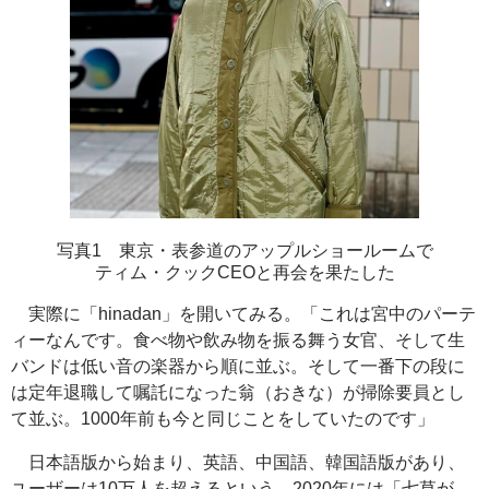
写真1 東京・表参道のアップルショールームで
ティム・クックCEOと再会を果たした
実際に「
hinadan
」を開いてみる。「これは宮中のパーテ
ィーなんです。食べ物や飲み物を振る舞う女官、そして生
バンドは低い音の楽器から順に並ぶ。そして一番下の段に
は定年退職して嘱託になった翁（おきな）が掃除要員とし
て並ぶ。1000年前も今と同じことをしていたのです」
日本語版から始まり、英語、中国語、韓国語版があり、
ユーザーは10万人を超えるという。2020年には「七草が