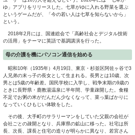
ゆ」アプリをリリースした。七草がゆに入れる野菜を選ぶ
というゲームだが、「今の若い人は七草を知らないから」
という。
2018年2月には、国連総会で「高齢社会とデジタル技術
の活用」をテーマに英語で基調講演を行った。
母の介護を機にパソコン通信を始める
昭和10年（1935年）4月19日、東京・杉並区阿佐ヶ谷で3
人兄弟の末っ子の長女として生まれる。長男とは10歳、次
男とは5歳の年齢差。国民学校に入学し、戦争末期の9歳の
ときに長野県・鹿教湯温泉に半年間、学童疎開した。食糧
不足でお粥の米がだんだん少なくなって、菜っ葉ばかりに
なっていくひもじい体験をした。
その後、大手町のサラリーマンをしていた父親の会社が
会社ごとの疎開となり、兵庫県の鉱山に移った。社宅は所
長、次長、課長と住宅の造りが明らかに異なり、若宮さん