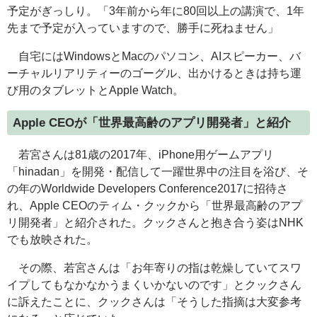
予定がぎっしり。「3年前から年に80回以上の講演で、1年
先まで予定が入っていますので、勝手に死ねません」
自宅には
Windows
と
Mac
のパソコン、
AI
スピーカー、バ
ーチャルリアリティーのゴーグル、出かけるときは持ち運
び用のタブレットと
Apple Watch
。
Apple CEO
が「世界最高齢のアプリ開発者」と紹介
若宮さんは81歳の2017年、
iPhone
用ゲームアプリ
「
hinadan
」を開発・配信して一躍世界中の注目を浴び、そ
の年の
Worldwide Developers Conference2017
に招待さ
れ、
Apple CEO
のティム・クックから「世界最高齢のアプ
リ開発者」と紹介された。クックさんと抱き合う姿は
NHK
でも放映された。
その際、若宮さんは「お年寄りの指は乾燥していてスワ
イプしてもなかなかうまくいかないのです」とクックさん
に訴えたことに、クックさんは「そうした指摘は大変参考