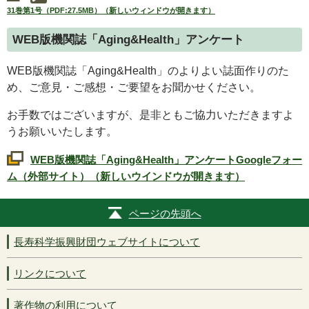
31巻第1号（PDF:27.5MB）（新しいウィンドウが開きます）
WEB
版機関誌「
Aging&Health
」アンケート
WEB
版機関誌「
Aging&Health
」のよりよい誌面作りのた
め、ご意見・ご感想・ご要望をお聞かせください。
お手数ではございますが、是非ともご協力いただきますよ
うお願いいたします。
WEB
版機関誌「
Aging&Health
」アンケート
Google
フォー
ム（外部サイト）（新しいウインドウが開きます）
ページの先頭へ
長寿科学振興財団ウェブサイトについて
リンクについて
著作物の利用について