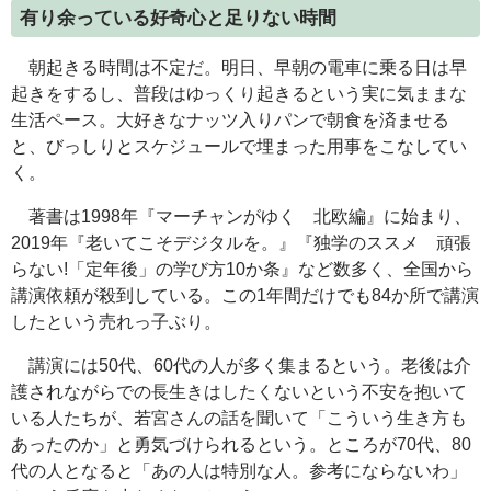
有り余っている好奇心と足りない時間
朝起きる時間は不定だ。明日、早朝の電車に乗る日は早
起きをするし、普段はゆっくり起きるという実に気ままな
生活ペース。大好きなナッツ入りパンで朝食を済ませる
と、びっしりとスケジュールで埋まった用事をこなしてい
く。
著書は1998年『マーチャンがゆく 北欧編』に始まり、
2019年『老いてこそデジタルを。』『独学のススメ 頑張
らない!「定年後」の学び方10か条』など数多く、全国から
講演依頼が殺到している。この1年間だけでも84か所で講演
したという売れっ子ぶり。
講演には50代、60代の人が多く集まるという。老後は介
護されながらでの長生きはしたくないという不安を抱いて
いる人たちが、若宮さんの話を聞いて「こういう生き方も
あったのか」と勇気づけられるという。ところが70代、80
代の人となると「あの人は特別な人。参考にならないわ」