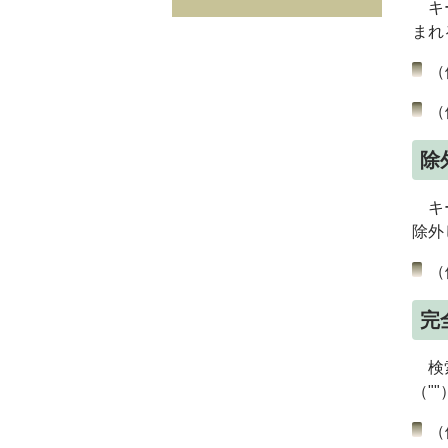
キー
まれ
（
（
除
キー
除外
（
完
検索
（"
（