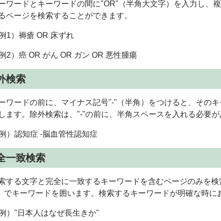
ワードとキーワードの間に"OR"（半角大文字）を入力し、
るページを検索することができます。
例1）褥瘡 OR 床ずれ
例2）癌 OR がん OR ガン OR 悪性腫瘍
外検索
ワードの前に、マイナス記号"-"（半角）をつけると、その
します。除外検索は、"-"の前に、半角スペースを入れる必要
例）認知症 -脳血管性認知症
全一致検索
する文字と完全に一致するキーワードを含むページのみを検
"）でキーワードを囲います。検索するキーワードが明確な時に
例）"日本人はなぜ長生きか"