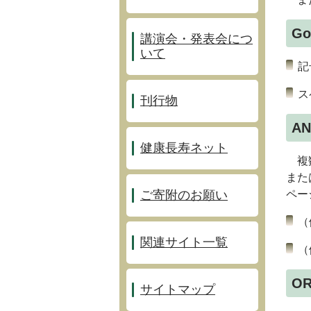
G
講演会・発表会につ
いて
記
ス
刊行物
A
健康長寿ネット
複数
また
ご寄附のお願い
ペー
（
関連サイト一覧
（
O
サイトマップ