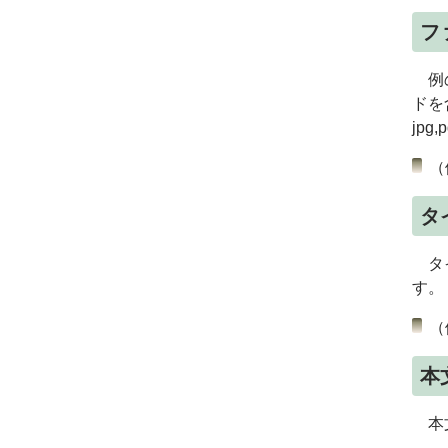
フ
例の
ドを
jpg,
（
タ
タイ
す。
（
本
本文