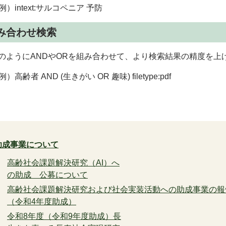
例）intext:サルコペニア 予防
み合わせ検索
ようにANDやORを組み合わせて、より検索結果の精度を上
例）高齢者 AND (生きがい OR 趣味) filetype:pdf
助成事業について
高齢社会課題解決研究（AI）へ
の助成 公募について
高齢社会課題解決研究および社会実装活動への助成事業の報
（令和4年度助成）
令和8年度（令和9年度助成）長