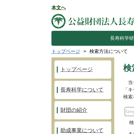
本文へ
長寿科学研
トップページ
検索方法について
検
トップページ
当サ
長寿科学について
「キ
検索
財団の紹介
検
助成事業について
また