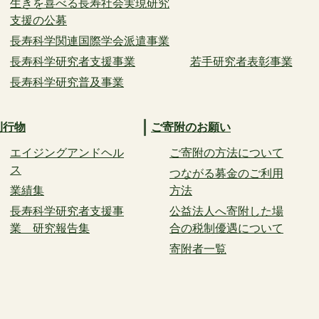
生きを喜べる長寿社会実現研究
支援の公募
長寿科学関連国際学会派遣事業
長寿科学研究者支援事業
若手研究者表彰事業
長寿科学研究普及事業
刊行物
ご寄附のお願い
エイジングアンドヘル
ご寄附の方法について
ス
つながる募金のご利用
業績集
方法
長寿科学研究者支援事
公益法人へ寄附した場
業 研究報告集
合の税制優遇について
寄附者一覧