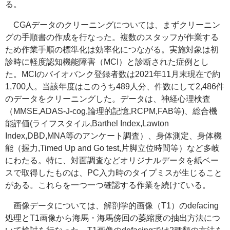
る。
CGAデータのクリーニングについては、まずクリーニン
グの手順書の作成を行なった。複数のスタッフが作業する
ため作業手順の標準化は効率化につながる。実施対象は初
診時に軽度認知機能障害（MCI）と診断された症例とし
た。MCIのバイオバンク登録者数は2021年11月末現在で約
1,700人。当該年度はこのうち489人分、件数にして2,486件
のデータをクリーニングした。データは、神経心理検査
（
MMSE,ADAS-J-cog,論理的記憶,RCPM,FAB等
)、総合機
能評価(ライフスタイル,
Barthel Index,Lawton
Index,DBD,MNA
等のアンケート調査）、身体測定、身体機
能（握力,
Timed Up and Go test
,片脚立位時間等）など多岐
にわたる。特に、対面調査などオリジナルデータを紙ベー
スで取得したものは、PC入力時のタイプミスが生じること
がある。これらを一つ一つ確認する作業を続けている。
画像データについては、解剖学的画像（T1）の
defacing
処理とT1画像から海馬・海馬傍回の萎縮度の抽出方法につ