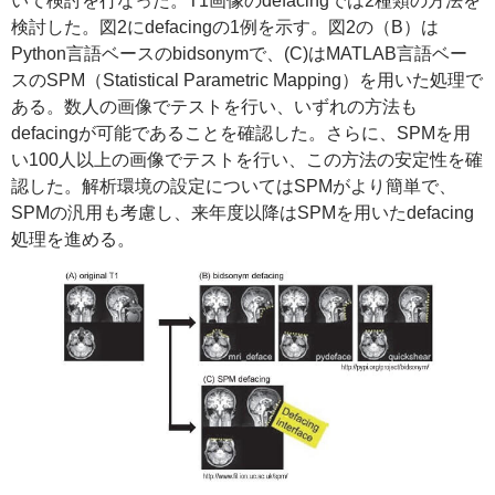
いて検討を行なった。T1画像の
defacing
では2種類の方法を
検討した。図2に
defacing
の1例を示す。図2の（B）は
Python
言語ベースの
bidsonym
で、(C)は
MATLAB
言語ベー
スのSPM（
Statistical Parametric Mapping
）を用いた処理で
ある。数人の画像でテストを行い、いずれの方法も
defacing
が可能であることを確認した。さらに、SPMを用
い100人以上の画像でテストを行い、この方法の安定性を確
認した。解析環境の設定についてはSPMがより簡単で、
SPMの汎用も考慮し、来年度以降はSPMを用いた
defacing
処理を進める。