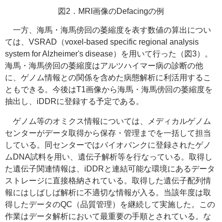
図2．MRI画像のDefacingの例
一方、海馬・海馬傍回の萎縮度を表す数値の算出につい
ては、
VSRAD（voxel-based specific regional analysis
system for Alzheimer's disease
）を用いて行った（図3）。
海馬・海馬傍回の萎縮度はアルツハイマー病の診断の他
に、ゲノム情報との関係を含めた病態解析に利活用するこ
ともできる。今後はT1画像から海馬・海馬傍回の萎縮度を
抽出し、iDDRに登録する予定である。
ゲノム等のオミクス情報については、メディカルゲノム
センターがデータ取得から保存・管理までを一括して担当
している。同センターではバイオバンクに登録されたゲノ
ムDNA試料を用い、遺伝子解析等を行なっている。取得し
た遺伝子関連情報は、iDDRと連結可能な環境にあるデータ
ストレージに直接格納されている。取得した遺伝子配列情
報にはしばしば解析に不適切な情報が入る。当該年度は取
得したデータのQC（品質管理）を継続して実施した。この
作業はデータ解析において最重要の手順とされている。な