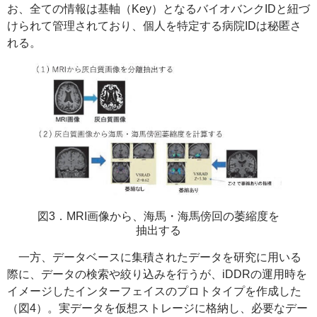
お、全ての情報は基軸（
Key
）となるバイオバンクIDと紐づ
けられて管理されており、個人を特定する病院IDは秘匿さ
れる。
図3．MRI画像から、海馬・海馬傍回の萎縮度を
抽出する
一方、データベースに集積されたデータを研究に用いる
際に、データの検索や絞り込みを行うが、iDDRの運用時を
イメージしたインターフェイスのプロトタイプを作成した
（図4）。実データを仮想ストレージに格納し、必要なデー