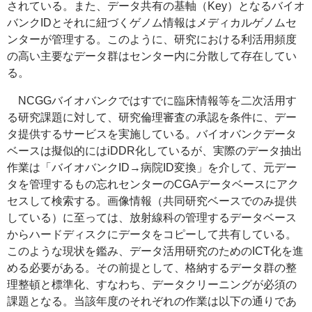
されている。また、データ共有の基軸（
Key
）となるバイオ
バンクIDとそれに紐づくゲノム情報はメディカルゲノムセ
ンターが管理する。このように、研究における利活用頻度
の高い主要なデータ群はセンター内に分散して存在してい
る。
NCGGバイオバンクではすでに臨床情報等を二次活用す
る研究課題に対して、研究倫理審査の承認を条件に、デー
タ提供するサービスを実施している。バイオバンクデータ
ベースは擬似的にはiDDR化しているが、実際のデータ抽出
作業は「バイオバンクID→病院ID変換」を介して、元デー
タを管理するもの忘れセンターのCGAデータベースにアク
セスして検索する。画像情報（共同研究ベースでのみ提供
している）に至っては、放射線科の管理するデータベース
からハードディスクにデータをコピーして共有している。
このような現状を鑑み、データ活用研究のためのICT化を進
める必要がある。その前提として、格納するデータ群の整
理整頓と標準化、すなわち、データクリーニングが必須の
課題となる。当該年度のそれぞれの作業は以下の通りであ