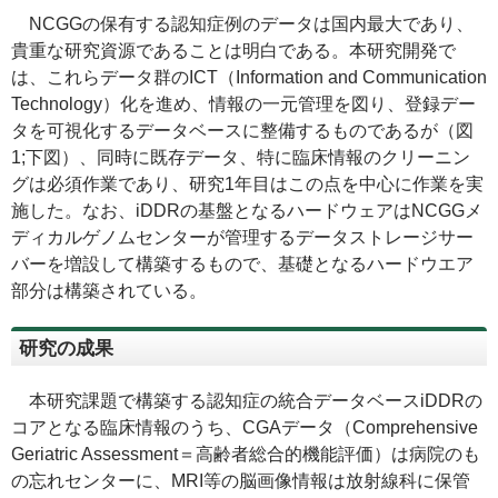
NCGGの保有する認知症例のデータは国内最大であり、
貴重な研究資源であることは明白である。本研究開発で
は、これらデータ群のICT（
Information and Communication
Technology
）化を進め、情報の一元管理を図り、登録デー
タを可視化するデータベースに整備するものであるが（図
1;下図）、同時に既存データ、特に臨床情報のクリーニン
グは必須作業であり、研究1年目はこの点を中心に作業を実
施した。なお、iDDRの基盤となるハードウェアはNCGGメ
ディカルゲノムセンターが管理するデータストレージサー
バーを増設して構築するもので、基礎となるハードウエア
部分は構築されている。
研究の成果
本研究課題で構築する認知症の統合データベースiDDRの
コアとなる臨床情報のうち、CGAデータ（
Comprehensive
Geriatric Assessment
＝高齢者総合的機能評価）は病院のも
の忘れセンターに、MRI等の脳画像情報は放射線科に保管