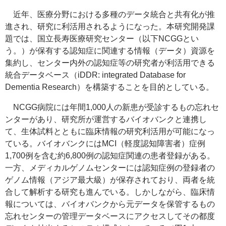
近年、医療分野における多種のデータ統合と共有化が推
進され、研究に利活用されるようになった。本研究開発課
題では、国立長寿医療研究センター（以下NCGGとい
う。）が保有する認知症に関連する情報（データ）資源を
集約し、センター内外の認知症等の研究者が利活用できる
統合データベース（
iDDR: integrated Database for
Dementia Research
）を構築することを目的としている。
NCGG病院には年間1,000人の新患が受診するもの忘れセ
ンターがあり、研究所が運営するバイオバンクと連携し
て、生体試料とともに臨床情報の研究利活用が可能になっ
ている。バイオバンクにはMCI（軽度認知障害者）症例
1,700例を含む約6,800例の認知症関連の患者登録がある。
一方、メディカルゲノムセンターには認知症例の登録者の
ゲノム情報（アジア最大級）が保存されており、両者を統
合して解析する研究も進んでいる。しかしながら、臨床情
報については、バイオバンクから元データを保管するもの
忘れセンターの管理データベースにアクセスしてその都度