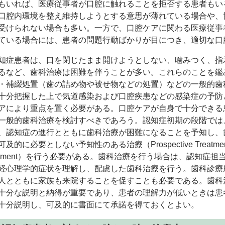
もいれば、医療従事者が口腔に触れることを拒否する患者もい
口腔内環境を整え維持しようとする意思が薄れている場合や、
受けられない場合も多い。一方で、口腔ケアに関わる医療従事
ている場合には、患者の問題行動ばかりが目につき、適切な口
症患者は、口を閉じたまま開けようとしない、噛みつく、指
るなど、歯科治療は困難を伴うことが多い。これらのことを鑑
・補綴処置（歯の詰め物や被せ物などの処置）などの一般的歯
十分把握した上で気道感染および口腔疾患などの感染症の予防
アにより重点を置く必要がある。口腔ケアが自身で十分できる
一般的歯科治療を検討すべきであろう。認知症初期の段階では
、認知症の進行とともに歯科治療が困難になることを予知し、
可及的に必要としない予知性のある治療（
Prospective Treatme
tment
）を行う必要がある。歯科治療を行う場合は、認知症担
経心理学的症状を理解し、配慮した歯科治療を行う。歯科診療
人とともに家族も来院することを促すことも必要である。歯科
十分な説明と納得が重要であり、患者の理解力が低いときは患
十分説明し、可及的に書面にて承諾を得ておくとよい。