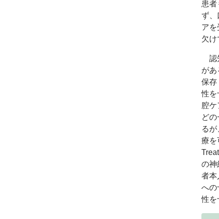
患者
ず、
アを
欠け
認知
があ
保存
性を
腔ケ
どの
るが
療を
Trea
の神
者本
への
性を