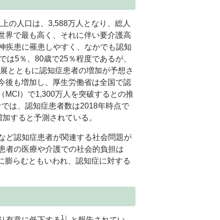
上の人口は、3,588万人となり、総人
は世界で最も高く、それに伴い要介護高
神疾患に罹患しやすく、なかでも認知
は5％、80歳で25％程度であるが、
進展とともに認知症患者の増加が予想さ
は今後も増加し、厚生労働省は全国で認
MCI）で1,300万人を突破するとの推
では、認知症患者数は2018年時点で
万人に増加すると予測されている。
など認知症患者が関連する社会問題が
患者の医療や介護での社会的負担は
3兆円に膨らむともいわれ、認知症に対する
1）
り有意に低下する
と報告されてい