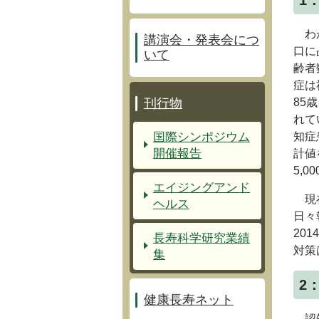
1
わが
講演会・発表会につ
口に
いて
齢者
症は
刊行物
85
れて
国際シンポジウム
知症
開催報告
計値
5,
エイジングアンド
現在
ヘルス
日々
20
長寿科学研究業績
対策
集
2
健康長寿ネット
認知