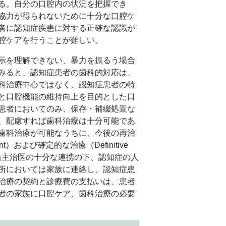
る。自分の口腔内の状況を把握でき
協力が得られないために十分な口腔ケ
者に認知症疾患に対する正確な認識が
腔ケアを行うことが難しい。
示を理解できない、暴力を振るう場合
みると、認知症患者の歯科的対応は、
科治療中心ではなく、認知症患者の特
と口腔機能の維持向上を目的とした口
患者においてのみ、保存・補綴処置な
、配慮すれば歯科治療は十分可能であ
歯科治療が可能なうちに、今後の再治
nt
）および確定的な治療（
Definitive
当主治医の十分な連携の下、認知症の人
所においては家族に連絡し、認知症患
治療の契約と診療費の支払いは、患者
者の家族に口腔ケア、歯科治療の必要