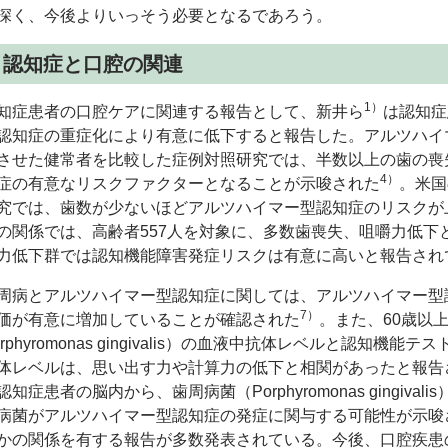
深く、今後よりいっそう必要となるであろう。
：認知症と口腔の関連
1）
症患者の口腔ケアに関連する報告として、新井ら
は認知症
認知症の重症化により有意に低下すると報告した。アルツハイ
させた健常者を比較した症例対照研究では、半数以上の歯の喪
4）
症の有意なリスクファクターとなることが示唆された
。米国
究では、歯数が少ないほどアルツハイマー型認知症のリスクが
の関係では、高齢者557人を対象に、多数歯喪失、咀嚼力低下
力低下群では認知機能障害発症リスクは有意に高いと報告され
病とアルツハイマー型認知症に関しては、アルツハイマー型
7）
価が有意に増加していることが確認された
。また、60歳以上
rphyromonas gingivalis
）の血液中抗体レベルと認知機能テス
体レベルは、思い出す力や計算力の低下と相関があったと報告
認知症患者の脳内から、歯周病菌（
Porphyromonas gingivalis
病菌がアルツハイマー型認知症の発症に関与する可能性が示唆
かの関係を有する報告が多数発表されている。今後、口腔疾患