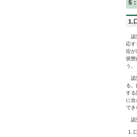
5
1
認知
応す
症が
状態
う。
認知
る。
する
に合
でき
認知