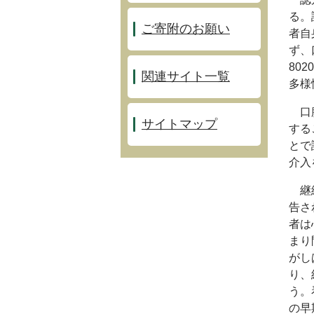
る。
ご寄附のお願い
者自
ず、
80
関連サイト一覧
多様
口腔
サイトマップ
する
とで
介入
継続
告さ
者は
まり
がし
り、
う。
の早