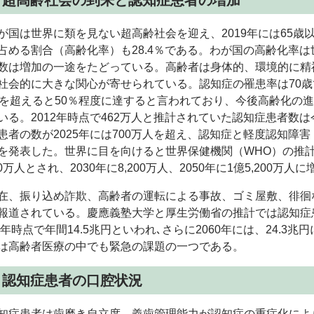
：超高齢社会の到来と認知症患者の増加
国は世界に類を見ない超高齢社会を迎え、2019年には65歳以
占める割合（高齢化率）も28.4％である。わが国の高齢化率
数は増加の一途をたどっている。高齢者は身体的、環境的に精
社会的に大きな関心が寄せられている。認知症の罹患率は70歳で
歳を超えると50％程度に達すると言われており、今後高齢化の
いる。2012年時点で462万人と推計されていた認知症患者数
患者の数が2025年には700万人を超え、認知症と軽度認知障害（
を発表した。世界に目を向けると世界保健機関（WHO）の推計
000万人とされ、2030年に8,200万人、2050年に1億5,200
、振り込め詐欺、高齢者の運転による事故、ゴミ屋敷、徘徊
報道されている。慶應義塾大学と厚生労働省の推計では認知症
14年時点で年間14.5兆円といわれ､さらに2060年には、24.
は高齢者医療の中でも緊急の課題の一つである。
：認知症患者の口腔状況
症患者は歯磨き自立度、義歯管理能力が認知症の重症化によ