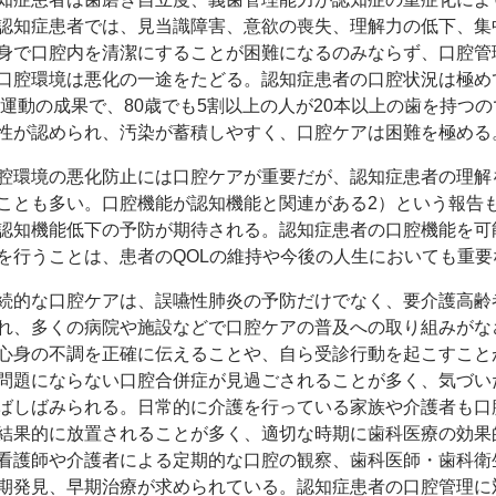
認知症患者では、見当識障害、意欲の喪失、理解力の低下、集
身で口腔内を清潔にすることが困難になるのみならず、口腔管
口腔環境は悪化の一途をたどる。認知症患者の口腔状況は極め
20運動の成果で、80歳でも5割以上の人が20本以上の歯を持
性が認められ、汚染が蓄積しやすく、口腔ケアは困難を極める
環境の悪化防止には口腔ケアが重要だが、認知症患者の理解
ことも多い。口腔機能が認知機能と関連がある2）という報告
認知機能低下の予防が期待される。認知症患者の口腔機能を可
を行うことは、患者のQOLの維持や今後の人生においても重要
的な口腔ケアは、誤嚥性肺炎の予防だけでなく、要介護高齢
れ、多くの病院や施設などで口腔ケアの普及への取り組みがな
心身の不調を正確に伝えることや、自ら受診行動を起こすこと
問題にならない口腔合併症が見過ごされることが多く、気づい
ばしばみられる。日常的に介護を行っている家族や介護者も口
結果的に放置されることが多く、適切な時期に歯科医療の効果
看護師や介護者による定期的な口腔の観察、歯科医師・歯科衛
期発見、早期治療が求められている。認知症患者の口腔管理に