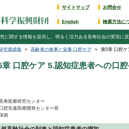
サイトマップ
お問合せ
English
検索方法に
究に関する情報を提供し、明るく活力ある長寿社会の実現に貢
研究業績集
高齢者の食事と栄養,口腔ケア
第5章 口腔ケ
5章 口腔ケア 5.認知症患者への口
長寿医療研究センター
口腔先進医療開発センター長
保徳