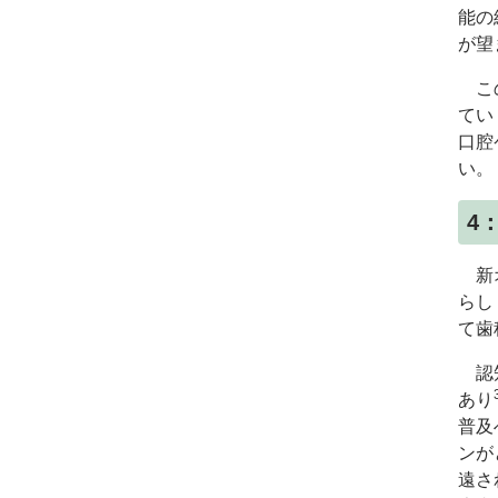
能の
が望
この
てい
口腔
い。
4
新オ
らし
て歯
認知
あり
普及
ンが
遠さ