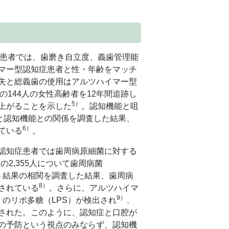
患者では、歯磨き自立度、義歯管理能
マー型認知症患者と性・年齢をマッチ
失と総義歯の使用はアルツハイマー型
の144人の女性高齢者を12年間追跡し
5）
上がることを示した
。認知機能と咀
と認知機能との関係を調査した結果、
6）
ている
。
認知症患者では歯周病原細菌に対する
の2,355人について歯周病菌
ト結果の相関を調査した結果、歯周病
8）
されている
。さらに、アルツハイマ
9）
）のリポ多糖（LPS）が検出され
、
された。このように、認知症と口腔が
の予防という視点のみならず、認知機