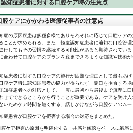
：認知症患者に対する口腔ケア時の注意点
.口腔ケアにかかわる医療従事者の注意点
症の原因疾患は多種多様でありそれぞれに応じて口腔ケアの
ることが求められる。また、軽度認知症患者に適切な口腔管理
進行してもその習慣を継続する可能性があると期待されている
に合わせて口腔ケアのプランを変更できるような知識や技術が
症患者に対する口腔ケアの施行が困難な理由として最もあげ
口腔ケア時に認知症患者の協力が得られず、開口を拒否する場
認知症患者への対応として、一度に最初から最後まで無理に口
わせてできるところから行うことが重要である。ケアを受け入
ないためケア時間を短くする、話しかけながら口腔ケアのムー
症患者が口腔ケアを拒否する場合の対応をまとめた。
口腔ケア拒否の原因を明確化する：共感と傾聴をベースに観察