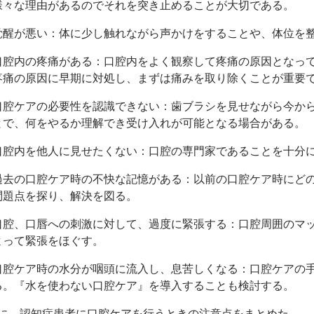
様々な理由があるのでそれを突き止めることが大切である。
覚醒が悪い：体に少し触れながら声かけをすることや、体位を
口腔内の疼痛がある：口腔内をよく観察して疼痛の原因となっ
疼痛の原因に早期に対処し、まずは痛みを取り除くことが重要
口腔ケアの必要性を認識できない：歯ブラシを見せながら今か
とで、何をやるか理解でき受け入れが可能となる場合がある。
口腔内を他人に見せたくない：口腔の専門家であることを十分
過去の口腔ケア時の不快な記憶がある：以前の口腔ケア時にど
問題点を探り、解決を図る。
口腔、口唇への刺激に対して、過度に緊張する：口腔周囲のマ
よって緊張をほぐす。
口腔ケア時の水分が咽頭に流入し、息苦しくなる：口腔ケアの
る。『水を使わない口腔ケア』を導入することも検討する。
、認知症患者に口腔ケアを行うときの注意点をまとめた。