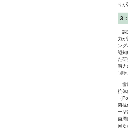
りが
3
認知
力が
ング
認知
た研
嚼力
咀嚼
歯周
抗体
（
Po
菌抗
ー型
歯周
何ら