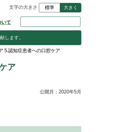
文字の大きさ
標準
大きく
ついて
献します。
ア 5.認知症患者への口腔ケア
腔ケア
公開月：2020年5月