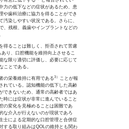
中力の低下などの症状があるため、患
理や歯科治療に協力を得ることができ
て汚染しやすい状況である。さらに、
つので、残根、義歯やインプラントなどの
。
を得ることは難しく、拒否されて苦慮
もあり、口腔機能を維持向上させるこ
能な限り適切に評価し、必要に応じて
なことである。
3）
者の栄養維持に有用である
ことが報
されている。認知機能の低下した高齢
ができないため、通常の高齢者ではあ
た時には症状が非常に進んでいること
腔の変化を見極めることは困難であ
的な介入が行えないのが現状であろ
生士による定期的な口腔管理と合併症
対する取り組みはQOLの維持とも関わ