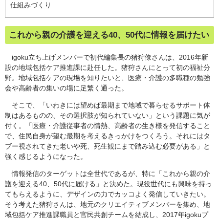
仕組みづくり
これから親の介護を迎える40、50代に情報を届けたい
igoku立ち上げメンバーで初代編集長の猪狩僚さんは、2016年新
設の地域包括ケア推進課に赴任した。猪狩さんにとって初の福祉分
野。地域包括ケアの現場を知りたいと、医療・介護の多職種の勉強
会や高齢者の集いの場に足繁く通った。
そこで、「いわきには望めば最期まで地域で暮らせるサポート体
制はあるものの、その選択肢が知られていない」という課題に気が
付く。「医療・介護従事者の情熱、高齢者の生き様を発信すること
で、住民自身が望む最期を考えるきっかけをつくろう。それにはタ
ブー視されてきた老いや死、死生観にまで踏み込む必要がある」と
強く感じるようになった。
情報発信のターゲットは全世代であるが、特に「これから親の介
護を迎える40、50代に届ける」と決めた。現役世代にも興味を持っ
てもらえるように、デザインの力でカッコよく発信していきたい。
そう考えた猪狩さんは、地元のクリエイティブメンバーを集め、地
域包括ケア推進課職員と官民共創チームを結成し、2017年igokuプ