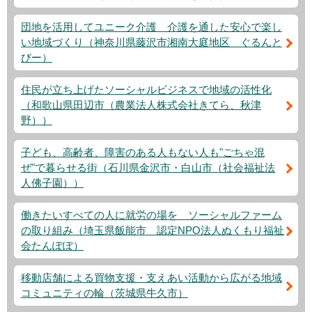
団地を活用してユニーク介護 介護を通した安心で楽し
い地域づくり（神奈川県藤沢市湘南大庭地区 ぐるんと
びー）
住民が立ち上げたソーシャルビジネスで地域の活性化
（和歌山県田辺市（農業法人株式会社きてら、秋津
野））
子ども、高齢者、障害のある人もない人も"ごちゃ混
ぜ"で暮らせる街（石川県金沢市・白山市（社会福祉法
人佛子園））
働きたいすべての人に就労の場を ソーシャルファーム
の取り組み（埼玉県飯能市 認定NPO法人ぬくもり福祉
会たんぽぽ）
移動店舗による買物支援・支えあい活動から広がる地域
コミュニティの輪（茨城県牛久市）