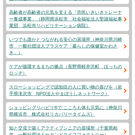
高齢者が高齢者の元気を支える「市民いきいきトレーナ
ー養成事業」（静岡県浜松市 社会福祉法人聖隷福祉事
業団 浜松市リハビリテーション病院）
いつでも誰かとつながれる安心の居場所（神奈川県川崎
市 一般社団法人プラスケア「暮らしの保健室かわさ
き」）
ケアが循環するまちの拠点（長野県軽井沢町 ほっちの
ロッヂ）
スローショッピングで認知症の人に買い物の喜びを（岩
手県滝沢市 NPO法人やまぼうしネットワーク）
ショッピングリハビリ®で こころも体も元気に（神奈川
県横浜市 株式会社リカバリータイムズ）
知と交流で築くアクティブシニアの居場所（千葉県柏
市 一般社団法人セカンドライフファクトリー）