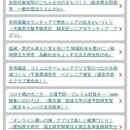
全世代参加型のごちゃまぜのまちづくり（栃木県大田原
市 一般社団法人えんがお）
共同菜園ボランティアで男性シニアの生きがいづくり
（大阪府大阪市鶴見区 鶴見区シニアボランティア ア
グリ）
血縁・世代を超えた支え合いで 地域社会を豊かに（福
岡県北九州市 高齢社会をよくする北九州女性の会）
安否確認・コミュニケーションアプリで安心つながる地
域づくり（千葉県浦安市 ベイシニア浦安 （浦安市老
人クラブ連合会））
コロナ禍の今こそ、 介護予防・フレイル対策を ─「web
版集いのひろば」（東京都 筑波大学介護予防研究室
（東京キャンパス文京校舎））
「オンライン通いの場」アプリで楽しく健康づくり！
（愛知県大府市 国立研究開発法人国立長寿医療研究セ