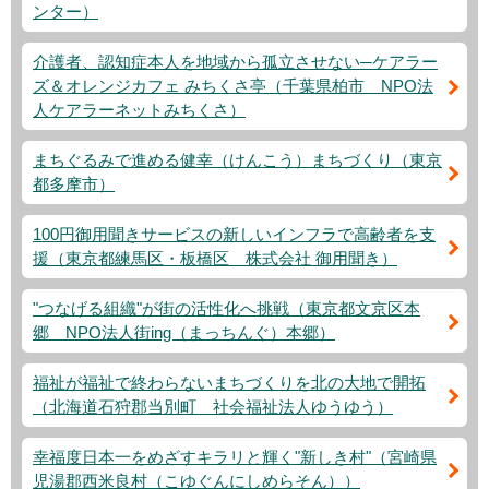
ンター）
介護者、認知症本人を地域から孤立させない─ケアラー
ズ＆オレンジカフェ みちくさ亭（千葉県柏市 NPO法
人ケアラーネットみちくさ）
まちぐるみで進める健幸（けんこう）まちづくり（東京
都多摩市）
100円御用聞きサービスの新しいインフラで高齢者を支
援（東京都練馬区・板橋区 株式会社 御用聞き）
"つなげる組織"が街の活性化へ挑戦（東京都文京区本
郷 NPO法人街ing（まっちんぐ）本郷）
福祉が福祉で終わらないまちづくりを北の大地で開拓
（北海道石狩郡当別町 社会福祉法人ゆうゆう）
幸福度日本一をめざすキラリと輝く"新しき村"（宮崎県
児湯郡西米良村（こゆぐんにしめらそん））