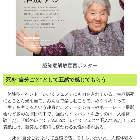
認知症解放宣言ポスター
死を"自分ごと"として五感で感じてもらう
体験型イベント「いごくフェス」にも力を入れている。生老病死
にとことん光を当て、みんなで楽しむことで、めぐりめぐって
「生」を考えるという趣旨だ。ステージショーやポートレート撮影
会など多彩な演目の中で、強烈なインパクトを放つのは「入棺体
験」だ。『紙のいごく』Vol.2の「いごくフェスで死んでみた！」の
表紙には、微笑んで棺桶に横たわる女性の姿がある。
「死を"自分ごと"として五感で感じてもらいたいと、入棺体験を