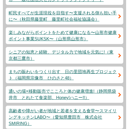
町民すべてが生涯現役を目指す〜支援される側も担い手
に〜（秋田県藤里町 藤里町社会福祉協議会）
楽しみながらポイントをためて健康になる〜山形市健康
ポイント事業SUKSK〜（山形県山形市）
シニアの知恵と経験、デジタル力で地域を元気に!（東
京都三鷹市）
まちの賑わいをつくり出す 日の里団地再生プロジェク
ト（福岡県宗像市 ひのさと48）
通いの場×移動販売でこころと体の健康増進!（静岡県袋
井市 とれたて食楽部、Honey!ハニー!!）
高齢者や障がい者が地域と若者を支える食堂〜スマイリ
ングキッチンLABO〜（愛知県豊田市 株式会社
SMIRING）