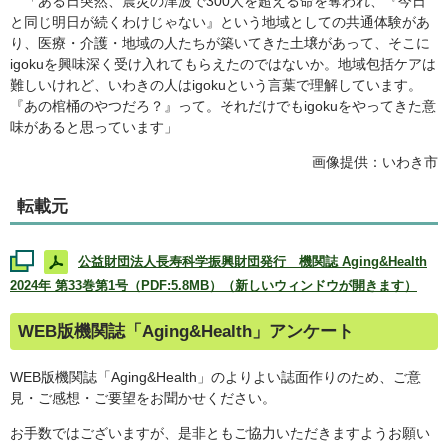
「ある日突然、震災の津波で300人を超える命を奪われ、『今日
と同じ明日が続くわけじゃない』という地域としての共通体験があ
り、医療・介護・地域の人たちが築いてきた土壌があって、そこに
igokuを興味深く受け入れてもらえたのではないか。地域包括ケアは
難しいけれど、いわきの人はigokuという言葉で理解しています。
『あの棺桶のやつだろ？』って。それだけでもigokuをやってきた意
味があると思っています」
画像提供：いわき市
転載元
公益財団法人長寿科学振興財団発行 機関誌
Aging&Health
2024年 第33巻第1号（PDF:5.8MB）（新しいウィンドウが開きます）
WEB
版機関誌「
Aging&Health
」アンケート
WEB
版機関誌「
Aging&Health
」のよりよい誌面作りのため、ご意
見・ご感想・ご要望をお聞かせください。
お手数ではございますが、是非ともご協力いただきますようお願い