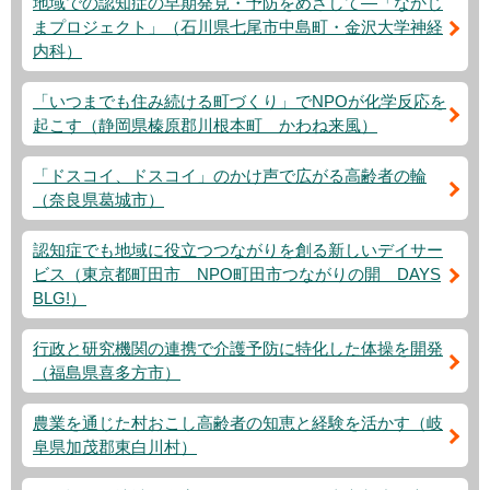
地域での認知症の早期発見・予防をめざして―「なかじ
まプロジェクト」（石川県七尾市中島町・金沢大学神経
内科）
「いつまでも住み続ける町づくり」でNPOが化学反応を
起こす（静岡県榛原郡川根本町 かわね来風）
「ドスコイ、ドスコイ」のかけ声で広がる高齢者の輪
（奈良県葛城市）
認知症でも地域に役立つつながりを創る新しいデイサー
ビス（東京都町田市 NPO町田市つながりの開 DAYS
BLG!）
行政と研究機関の連携で介護予防に特化した体操を開発
（福島県喜多方市）
農業を通じた村おこし高齢者の知恵と経験を活かす（岐
阜県加茂郡東白川村）