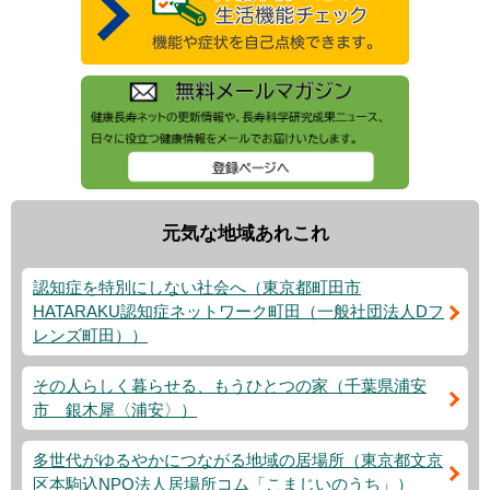
元気な地域あれこれ
認知症を特別にしない社会へ（東京都町田市
HATARAKU認知症ネットワーク町田（一般社団法人Dフ
レンズ町田））
その人らしく暮らせる、もうひとつの家（千葉県浦安
市 銀木犀〈浦安〉）
多世代がゆるやかにつながる地域の居場所（東京都文京
区本駒込NPO法人居場所コム「こまじいのうち」）