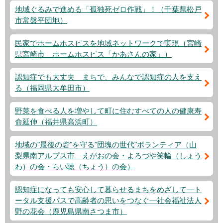
地域ぐるみで進める「孤独死ゼロ作戦」！（千葉県松戸
市常盤平団地）
民家でホームホスピスを地域ネットワークで実現（宮崎
県宮崎市 ホームホスピス「かあさんの家」）
認知症でも大丈夫 まちで、みんなで認知症の人を支え
る（福岡県大牟田市）
野菜を食べる人を増やして町に住むすべての人の健康寿
命延伸（福井県高浜町）
地域の"最後の砦"を守る"団塊の世代"ボランティア（山
梨県南アルプス市 えがおの会・よろづや笑輪（しょう
わ）の会・らい聴（ちょう）の会）
認知症になっても安心して暮らせるまちをめざして―ト
ータル支援パスで高齢者の思いをつなぐ―社会福祉法人
野の花会（鹿児島県南さつま市）