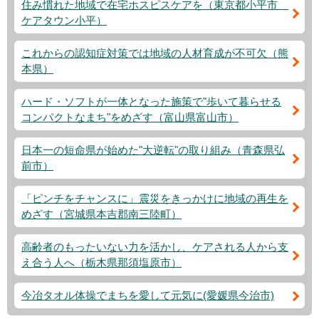
住み慣れた地域で在宅ホスピスケアを（東京都小平市
ケアタウン小平）
これからの認知症対策では地域の人材育成が不可欠（熊
本県）
ハード・ソフトが一体となった施策で"歩いて暮らせる
コンパクトなまち"をめざす（富山県富山市）
日本一の短命県が始めた"大逆転"の取り組み（青森県弘
前市）
「ピンチをチャンスに」震災をきっかけに地域の再生を
めざす（宮城県本吉郡南三陸町）
高齢者のもったいない力を活かし、ケアされる人から支
え合う人へ（栃木県那須塩原市）
今冶タオル体操でまちを愛して元気に(愛媛県今治市)