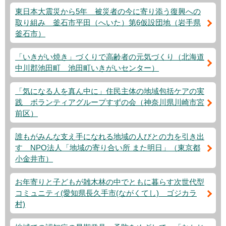
東日本大震災から5年 被災者の今に寄り添う復興への
取り組み 釜石市平田（へいた）第6仮設団地（岩手県
釜石市）
「いきがい焼き」づくりで高齢者の元気づくり（北海道
中川郡池田町 池田町いきがいセンター）
「気になる人を真ん中に」住民主体の地域包括ケアの実
践 ボランティアグループすずの会（神奈川県川崎市宮
前区）
誰もがみんな支え手になれる地域の人びとの力を引き出
す NPO法人「地域の寄り合い所 また明日」（東京都
小金井市）
お年寄りと子どもが雑木林の中でともに暮らす次世代型
コミュニティ(愛知県長久手市(ながくてし) ゴジカラ
村)