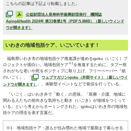
こちらの記事は下記より転載しました。
公益財団法人長寿科学振興財団発行 機関誌
Aging&Health
2024年 第33巻第1号（PDF:5.8MB）（新しいウィンド
ウが開きます）
いわきの地域包括ケア、いごいています！
福島県いわき市の地域包括ケア推進課が進めるigoku（いごく）プ
※1
ロジェクトが面白い。地域包括ケア
を推進するために、タブー視
されがちな老いや死をポジティブに取り上げ、フリーペーパー『紙
のいごく』、「
ウェブマガジンigoku（外部サイト）（新しいウイ
」、体験型イベントなどで発信を行っている。
ンドウが開きます）
「いごく」はいわき弁で「動く」の意味。「医療・介護、地域に
関わる人たちの前向きな気持ちと動き（いごき）が地域をつくって
いる」という考えからネーミングされた。igokuはいわき市の地域包
括ケアの理念を表す言葉だ。
※1 地域包括ケア：誰もが住み慣れた地域で最期まで暮らせる