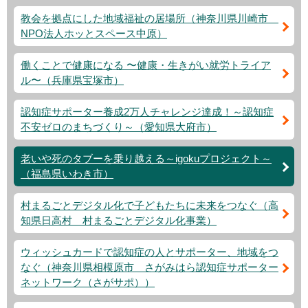
教会を拠点にした地域福祉の居場所（神奈川県川崎市
NPO法人ホッとスペース中原）
働くことで健康になる 〜健康・生きがい就労トライア
ル〜（兵庫県宝塚市）
認知症サポーター養成2万人チャレンジ達成！～認知症
不安ゼロのまちづくり～（愛知県大府市）
老いや死のタブーを乗り越える～igokuプロジェクト～
（福島県いわき市）
村まるごとデジタル化で子どもたちに未来をつなぐ（高
知県日高村 村まるごとデジタル化事業）
ウィッシュカードで認知症の人とサポーター、地域をつ
なぐ（神奈川県相模原市 さがみはら認知症サポーター
ネットワーク（さがサポ））