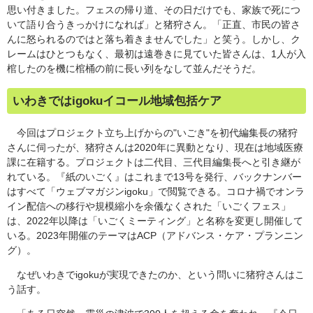
思い付きました。フェスの帰り道、その日だけでも、家族で死につ
いて語り合うきっかけになれば」と猪狩さん。「正直、市民の皆さ
んに怒られるのではと落ち着きませんでした」と笑う。しかし、ク
レームはひとつもなく、最初は遠巻きに見ていた皆さんは、1人が入
棺したのを機に棺桶の前に長い列をなして並んだそうだ。
いわきではigokuイコール地域包括ケア
今回はプロジェクト立ち上げからの"いごき"を初代編集長の猪狩
さんに伺ったが、猪狩さんは2020年に異動となり、現在は地域医療
課に在籍する。プロジェクトは二代目、三代目編集長へと引き継が
れている。『紙のいごく』はこれまで13号を発行、バックナンバー
はすべて「ウェブマガジンigoku」で閲覧できる。コロナ禍でオンラ
イン配信への移行や規模縮小を余儀なくされた「いごくフェス」
は、2022年以降は「いごくミーティング」と名称を変更し開催して
いる。2023年開催のテーマはACP（アドバンス・ケア・プランニン
グ）。
なぜいわきでigokuが実現できたのか、という問いに猪狩さんはこ
う話す。