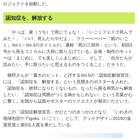
ロジェクトを始動した。
認知症を、解放する
「やっぱ、家（うぢ）で死にてぇな！」「いごくフェスで死んで
みた！」「パパ、死んだらやだよ」。フリーペーパー『紙のいご
く』Vol.1～Vol.3のタイトルだ。通称「死の三部作」という。初回3
号から死をコミカルに大胆に取り上げている。企画・制作のモット
ーは「まじめに、でも楽しくふまじめに」。そして、「自分たちが
読みたい、手に取りたいと思えるものをつくること」だそうだ。
猪狩さんが「最大のヒット」と評するVol.5の「認知症解放宣言」
には、「認知症を、解放する」という見開きのポスターを入れた。
「認知症を、絶対になりたくないもの、なったら困る病気から解放
したい」「認知症は周囲がつくる病かもしれない」という言葉が心
に響く。全国から誌面やポスターのリクエストが相次いだという。
この「認知症解放宣言」がひとつのきっかけとなり、「いわきの
地域包括ケアigoku（いごく）」として、グッドデザイン2019の金
賞受賞と第5位入賞を果たしている。