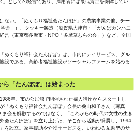
ス」としての経営であり、雇用者には最低賃金を保障してい
はない。「ぬくもり福祉会たんぽぽ」の農業事業の他、チー
働学舎」）、クッキー製造（滋賀県大津市・「がんばカンパニ
経営（東京都多摩市・
NPO
「多摩草むらの会」）など、全国
「ぬくもり福祉会たんぽぽ」は、市内にデイサービス、グル
施設である。高齢者福祉施設がソーシャルファームを始める
から「たんぽぽ」は始まった
986年、市の公民館で開催された婦人講座からスタートし
が「ぬくもり福祉会たんぽぽ」会長の桑山和子さん（写真
まま会を解散するのではなく、「これからの時代の女性の生き
究会たんぽぽ」を立ち上げた。そこから活動が発展し、1994
」を設立。家事援助や介護サービスを、いわゆる互助型のサ