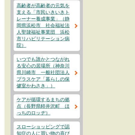
高齢者が高齢者の元気を
支える「市民いきいきト
レーナー養成事業」（静
岡県浜松市 社会福祉法
人聖隷福祉事業団 浜松
市リハビリテーション病
院）
いつでも誰かとつながれ
る安心の居場所（神奈川
県川崎市 一般社団法人
プラスケア「暮らしの保
健室かわさき」）
ケアが循環するまちの拠
点（長野県軽井沢町 ほ
っちのロッヂ）
スローショッピングで認
知症の人に買い物の喜び