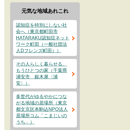
元気な地域あれこれ
認知症を特別にしない社
会へ（東京都町田市
HATARAKU認知症ネット
ワーク町田（一般社団法
人Dフレンズ町田））
その人らしく暮らせる、
もうひとつの家（千葉県
浦安市 銀木犀〈浦
安〉）
多世代がゆるやかにつな
がる地域の居場所（東京
都文京区本駒込NPO法人
居場所コム「こまじいの
うち」）