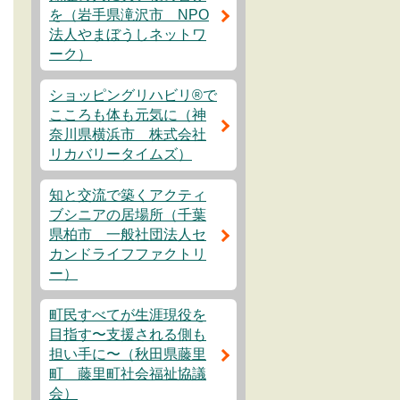
を（岩手県滝沢市 NPO
法人やまぼうしネットワ
ーク）
ショッピングリハビリ®で
こころも体も元気に（神
奈川県横浜市 株式会社
リカバリータイムズ）
知と交流で築くアクティ
ブシニアの居場所（千葉
県柏市 一般社団法人セ
カンドライフファクトリ
ー）
町民すべてが生涯現役を
目指す〜支援される側も
担い手に〜（秋田県藤里
町 藤里町社会福祉協議
会）