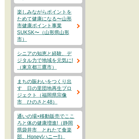
楽しみながらポイントを
ためて健康になる〜山形
市健康ポイント事業
SUKSK〜（山形県山形
市）
シニアの知恵と経験、デ
ジタル力で地域を元気に!
（東京都三鷹市）
まちの賑わいをつくり出
す 日の里団地再生プロ
ジェクト（福岡県宗像
市 ひのさと48）
通いの場×移動販売でここ
ろと体の健康増進!（静岡
県袋井市 とれたて食楽
部、Honey!ハニー!!）