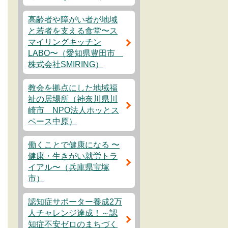
高齢者や障がい者が地域
と若者を支える食堂〜ス
マイリングキッチン
LABO〜（愛知県豊田市
株式会社SMIRING）
教会を拠点にした地域福
祉の居場所（神奈川県川
崎市 NPO法人ホッとス
ペース中原）
働くことで健康になる 〜
健康・生きがい就労トラ
イアル〜（兵庫県宝塚
市）
認知症サポーター養成2万
人チャレンジ達成！～認
知症不安ゼロのまちづく