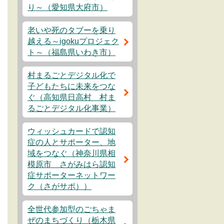
り～（愛知県大府市）
老いや死のタブーを乗り
越える～igokuプロジェク
ト～（福島県いわき市）
村まるごとデジタル化で
子どもたちに未来をつな
ぐ（高知県日高村 村ま
るごとデジタル化事業）
ウィッシュカードで認知
症の人とサポーター、地
域をつなぐ（神奈川県相
模原市 さがみはら認知
症サポーターネットワー
ク（さがサポ））
全世代参加型のごちゃま
ぜのまちづくり（栃木県