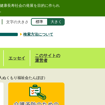
健康長寿社会の発展を目的に作られ
。
標準
大きく
文字の大きさ
検索方法について
このサイトの
エッセイ
運営者
人ぬくもり福祉会たんぽぽ）