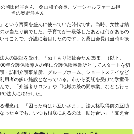
長の岡田尚平さん、桑山和子会長、ソーシャルファーム担
当の奥野洋さん
』という言葉を盛んに使っていた時代です。当時、女性は結
のが当たり前でした。子育てが一段落したあとは何があるの
いうことで、介護に着目したのです」と桑山会長は当時を振
法人の認証を受け、「ぬくもり福祉会たんぽぽ」（以下、
000年介護保険導入の年に介護保険事業所としてスタートを切
護・訪問介護事業所、グループホーム、ショートステイなど
利用者の多い施設となっている。市から委託を受けて学童保
んで、「介護者サロン」や「地域の茶の間事業」なども行っ
PO
法人に移行した。
る理念は、「困った時はお互いさま」。法人格取得前の互助
なった今でも、いつも根底にあるのは「助け合い」「支え合