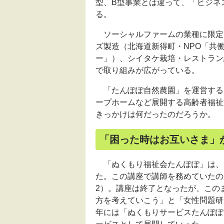
型、B型事業とは違って、「ビジネ
る。
ソーシャルファームの業種に限定
ズ製造（北海道新得町・
NPO
「共
ー」）、シイタケ栽培・レストラン
で取り組みが広がっている。
「たんぽぽ自然農園」を運営する
ープホームなど展開する高齢者福祉
きっかけは何だったのだろうか。
「困った時はお互いさま」
「ぬくもり福祉会たんぽぽ」は、1
た。この講座で講師を務めていたの
2）。講座は終了となったが、この
方を考えていこう」と「女性問題研
年には「ぬくもりサービスたんぽぽ