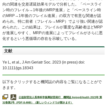
向の関連を交差遅延効果モデルで分析した。「ベースライ
ン時のフレイル→1年後の
MRP
進展」と「ベースライン時
の
MRP
→1年後のフレイル進展」の双方で有意な関連が認
められ、特に前者（フレイル→
MRP
）でより強い関連が認
められた。この結果は、フレイルが重度な高齢者ほど
MRP
が進展しやすく、
MRP
の進展によってフレイルがさらに悪
化するという悪循環の存在を示唆している。
文献
Ye L, et al., J Am Geriatr Soc. 2023 (in press) doi:
10.1111/jgs.18343
以下をクリックすると機関誌の内容をご覧になることがで
きます。
公益財団法人長寿科学振興財団発行 機関誌
Aging&Health
2023年 第
32巻第2号（PDF:8.4MB）（新しいウィンドウが開きます）