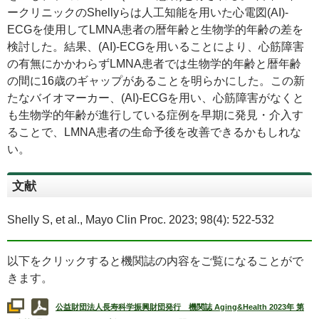
ークリニックの
Shelly
らは人工知能を用いた心電図
(AI)-
ECG
を使用して
LMNA
患者の暦年齢と生物学的年齢の差を
検討した。結果、
(AI)-ECG
を用いることにより、心筋障害
の有無にかかわらず
LMNA
患者では生物学的年齢と暦年齢
の間に16歳のギャップがあることを明らかにした。この新
たなバイオマーカー、
(AI)-ECG
を用い、心筋障害がなくと
も生物学的年齢が進行している症例を早期に発見・介入す
ることで、
LMNA
患者の生命予後を改善できるかもしれな
い。
文献
Shelly S, et al., Mayo Clin Proc. 2023; 98(4): 522-532
以下をクリックすると機関誌の内容をご覧になることがで
きます。
公益財団法人長寿科学振興財団発行 機関誌
Aging&Health
2023年 第