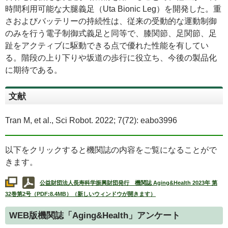
時間利用可能な大腿義足（
Uta Bionic Leg
）を開発した。重
さおよびバッテリーの持続性は、従来の受動的な運動制御
のみを行う電子制御式義足と同等で、膝関節、足関節、足
趾をアクティブに駆動できる点で優れた性能を有してい
る。階段の上り下りや坂道の歩行に役立ち、今後の製品化
に期待である。
文献
Tran M, et al., Sci Robot. 2022; 7(72): eabo3996
以下をクリックすると機関誌の内容をご覧になることがで
きます。
公益財団法人長寿科学振興財団発行 機関誌
Aging&Health
2023年 第
32巻第2号（PDF:8.4MB）（新しいウィンドウが開きます）
WEB
版機関誌「
Aging&Health
」アンケート