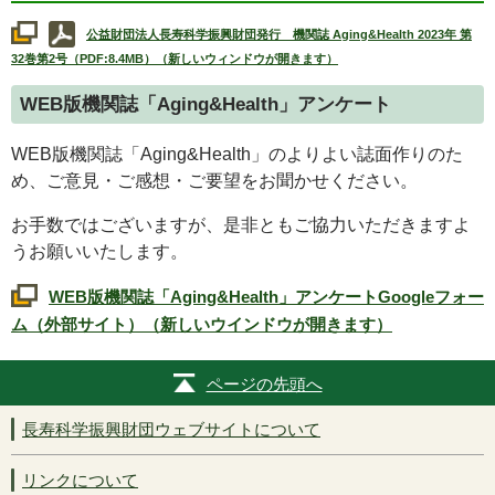
公益財団法人長寿科学振興財団発行 機関誌
Aging&Health
2023年 第
32巻第2号（PDF:8.4MB）（新しいウィンドウが開きます）
WEB
版機関誌「
Aging&Health
」アンケート
WEB
版機関誌「
Aging&Health
」のよりよい誌面作りのた
め、ご意見・ご感想・ご要望をお聞かせください。
お手数ではございますが、是非ともご協力いただきますよ
うお願いいたします。
WEB
版機関誌「
Aging&Health
」アンケート
Google
フォー
ム（外部サイト）（新しいウインドウが開きます）
ページの先頭へ
長寿科学振興財団ウェブサイトについて
リンクについて