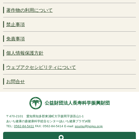
著作物の利用について
禁止事項
免責事項
個人情報保護方針
ウェブアクセシビリティについて
お問合せ
公益財団法人長寿科学振興財団
〒470-2101 愛知県知多郡東浦町大字森岡字源吾山1-1
あいち健康の森健康科学総合センター(あいち健康プラザ)4階
TEL:
0562-84-5411
FAX: 0562-84-5414 E-mail:
soumu@tyojyu.or.jp