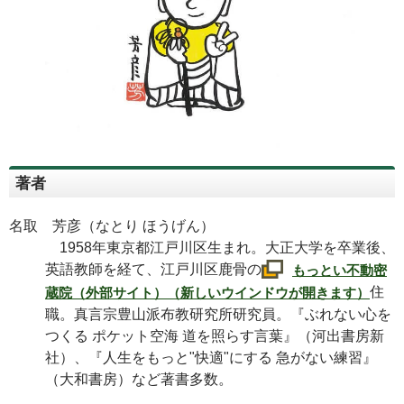
著者
名取 芳彦（なとり ほうげん）
1958年東京都江戸川区生まれ。大正大学を卒業後、
英語教師を経て、江戸川区鹿骨の
もっとい不動密
住
蔵院（外部サイト）（新しいウインドウが開きます）
職。真言宗豊山派布教研究所研究員。『ぶれない心を
つくる ポケット空海 道を照らす言葉』（河出書房新
社）、『人生をもっと"快適"にする 急がない練習』
（大和書房）など著書多数。