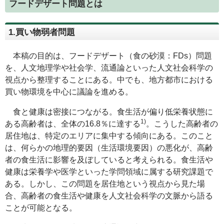
フードデザート問題とは
1.買い物弱者問題
本稿の目的は、フードデザート（食の砂漠：FDs）問題
を、人文地理学や社会学、流通論といった人文社会科学の
視点から整理することにある。中でも、地方都市における
買い物環境を中心に議論を進める。
食と健康は密接につながる。食生活が偏り低栄養状態に
1)
ある高齢者は、全体の16.8％に達する
。こうした高齢者の
居住地は、特定のエリアに集中する傾向にある。このこと
は、何らかの地理的要因（生活環境要因）の悪化が、高齢
者の食生活に影響を及ぼしていると考えられる。食生活や
健康は栄養学や医学といった学問領域に属する研究課題で
ある。しかし、この問題を居住地という視点から見た場
合、高齢者の食生活や健康を人文社会科学の文脈から語る
ことが可能となる。