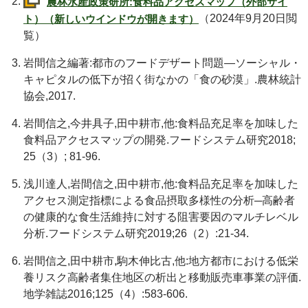
農林水産政策研所:食料品アクセスマップ（外部サイ
（2024年9月20日閲
ト）（新しいウインドウが開きます）
覧）
岩間信之編著:都市のフードデザート問題―ソーシャル・
キャピタルの低下が招く街なかの「食の砂漠」.農林統計
協会,2017.
岩間信之,今井具子,田中耕市,他:食料品充足率を加味した
食料品アクセスマップの開発.フードシステム研究2018;
25（3）; 81-96.
浅川達人,岩間信之,田中耕市,他:食料品充足率を加味した
アクセス測定指標による食品摂取多様性の分析─高齢者
の健康的な食生活維持に対する阻害要因のマルチレベル
分析.フードシステム研究2019;26（2）:21-34.
岩間信之,田中耕市,駒木伸比古,他:地方都市における低栄
養リスク高齢者集住地区の析出と移動販売車事業の評価.
地学雑誌2016;125（4）:583-606.