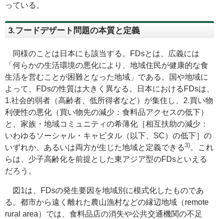
っている。
3.フードデザート問題の本質と定義
同様のことは日本にも該当する。FDsとは、広義には
「何らかの生活環境の悪化により、地域住民が健康的な食
生活を営むことが困難となった地域」である。国や地域に
よって、FDsの性質は大きく異なる。日本におけるFDsは、
1.社会的弱者（高齢者、低所得者など）が集住し、2.買い物
利便性の悪化（買い物先の減少：食料品アクセスの低下）
と、家族・地域コミュニティの希薄化［相互扶助の減少：
いわゆるソーシャル・キャピタル（以下、SC）の低下］の
3)
いずれか、あるいは両方が生じた地域と定義できる
。これ
らは、少子高齢化を前提とした東アジア型のFDsといえる
だろう。
図1は、FDsの発生要因を地域別に模式化したものであ
る。都市から遠く離れた農山漁村などの縁辺地域（
remote
rural area
）では、食料品店の消失や公共交通機関の不足