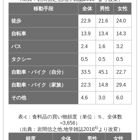
移動手段
全体
男性
女性
徒歩
22.9
21.6
24.0
自転車
13.9
13.4
14.3
バス
2.4
1.6
3.2
タクシー
0.5
0.5
0.5
自動車・バイク（自分）
33.5
45.1
22.7
自動車・バイク（家族）
22.3
14.8
29.4
その他
4.6
3.0
6.0
表-c：食料品の買い物頻度（単位：％、全体数
=3,656）
6)
（出典：岩間信之他,地学雑誌2016
より改変）
頻度
全体
男性
女性