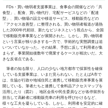
FDs・買い物弱者支援事業は、食事会の開催などの「共
食型」、配食、買い物代行、宅配サービスなどの「配達
型」、買い物場の設立や移送サービス、移動販売などの
「アクセス改善型」に整理される。買い物弱者報道が過熱
した2000年代初頭、新たなビジネスという視点から、全国
で移動販売車事業などが展開された。しかし、買い物弱者
という言葉が独り歩きする一方で、学術的な実態調査は追
いついていなかった。その結果、予想に反して利用者が集
まらず、事業開始後数年で廃業するケースが相次いだ。大
きな反省点である。
筆者の知る限り、人口の少ない地方都市で採算性を確保
している支援事業は、いまだ見られない。たとえばA市で
は、生協が行政や地域住民と連携して移動販売車事業を展
開している。筆者たちと連携して食料品アクセスマップを
活用したり（図2）、地区会長や民生委員などが各停留所を
担当して高齢者に移動販売車の利用を呼びかけるなど、
様々な工夫を凝らしている。しかし、利用者を安定的に確