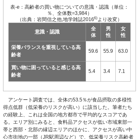
表-e：高齢者の買い物についての意識・認識（単位：
％、全体数=3,984）
6)
（出典：岩間信之他,地学雑誌2016
より改変）
全
男
女
意識・認識
体
性
性
栄養バランスを重視している高
59.6
55.9
63.0
齢者
買い物に困っていると感じる高
5.4
3.4
7.1
齢者
アンケート調査では、全体の53.5％が食品摂取の多様性
得点低群（低栄養のリスクが高い）に該当した。筆者たち
の経験上、これは全国の地方都市で平均的なスコアであ
る。エリア別にみると、食料品アクセスが低い市域東部一
帯と西部・北部の縁辺エリアのほかに、アクセスが高い中
心市街地の一部（JR駅周辺など）で、低栄養リスク高齢者