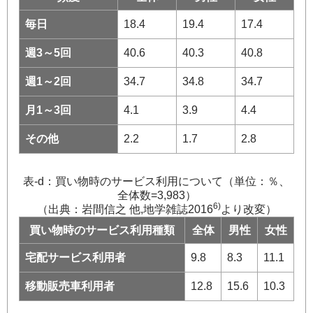
毎日
18.4
19.4
17.4
週3～5回
40.6
40.3
40.8
週1～2回
34.7
34.8
34.7
月1～3回
4.1
3.9
4.4
その他
2.2
1.7
2.8
表-d：買い物時のサービス利用について（単位：％、
全体数=3,983）
6)
（出典：岩間信之 他,地学雑誌2016
より改変）
買い物時のサービス利用種類
全体
男性
女性
宅配サービス利用者
9.8
8.3
11.1
移動販売車利用者
12.8
15.6
10.3