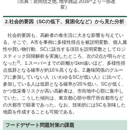
（出典：岩間信之他, 地学雑誌 2016
より一部改
変）
2.社会的要因（SCの低下、貧困化など）から見た分析
社会的要因も、高齢者の食生活に大きな影響を与えてい
る。そこで、A市を事例に多様性得点を被説明変数、個人属
性や買い物行動、SCに該当する項目を説明変数としてロジ
スティック回帰解析を実施したところ、次の2点が明らかと
3)
なった
。1.スーパーまでの距離が1km遠いほど、多様性得
点低群となる確率が約10％高くなる。2.趣味関係のグルー
プに参加していない人（いわゆるSCが低い人）に比べて、
参加している人は低群となる確率が20％低い。SCが低く、
かつ低栄養リスクが高い高齢者は、市街地中心部に集中し
ていた。こうした傾向は、東京都心部や県庁所在都市など
の大都市で顕著であった。なお、技術的にはSCを加味した
地図を作成することも可能である。
フードデザート問題対策の課題