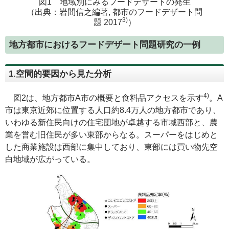
図1 地域別にみるフードデザートの発生
（出典：岩間信之編著, 都市のフードデザート問
3)
題 2017
）
地方都市におけるフードデザート問題研究の一例
1.空間的要因から見た分析
4)
図2は、地方都市A市の概要と食料品アクセスを示す
。A
市は東京近郊に位置する人口約8.4万人の地方都市であり、
いわゆる新住民向けの住宅団地が卓越する市域西部と、農
業を営む旧住民が多い東部からなる。スーパーをはじめと
した商業施設は西部に集中しており、東部には買い物先空
白地域が広がっている。