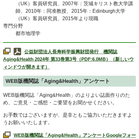
（UK）客員研究員、2007年：茨城キリスト教大学講
師、2010年：同准教授、2015年：Edinburgh大学
（UK）客員研究員、2015年より現職
専門分野
都市地理学
公益財団法人長寿科学振興財団発行 機関誌
Aging&Health
2024年 第33巻第3号（PDF:6.0MB）（新しいウ
ィンドウが開きます）
WEB
版機関誌「
Aging&Health
」アンケート
WEB
版機関誌「
Aging&Health
」のよりよい誌面作りのた
め、ご意見・ご感想・ご要望をお聞かせください。
お手数ではございますが、是非ともご協力いただきますよ
うお願いいたします。
WEB
版機関誌「
Aging&Health
」アンケート
Google
フォー