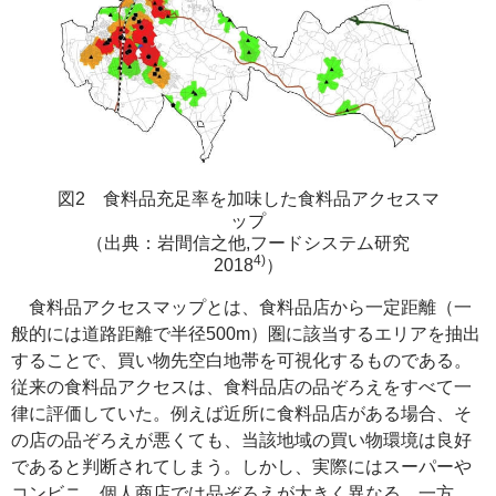
図2 食料品充足率を加味した食料品アクセスマ
ップ
（出典：岩間信之他,フードシステム研究
4)
2018
）
食料品アクセスマップとは、食料品店から一定距離（一
般的には道路距離で半径500m）圏に該当するエリアを抽出
することで、買い物先空白地帯を可視化するものである。
従来の食料品アクセスは、食料品店の品ぞろえをすべて一
律に評価していた。例えば近所に食料品店がある場合、そ
の店の品ぞろえが悪くても、当該地域の買い物環境は良好
であると判断されてしまう。しかし、実際にはスーパーや
コンビニ、個人商店では品ぞろえが大きく異なる。一方、