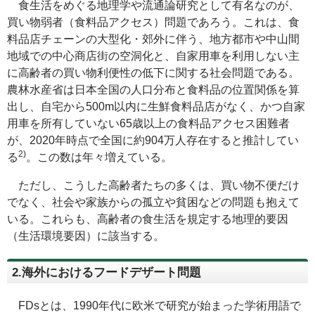
食生活をめぐる地理学や流通論研究として有名なのが、
買い物弱者（食料品アクセス）問題であろう。これは、食
料品店チェーンの大型化・郊外に伴う、地方都市や中山間
地域での中心商店街の空洞化と、自家用車を利用しない主
に高齢者の買い物利便性の低下に関する社会問題である。
農林水産省は日本全国の人口分布と食料品の位置関係を算
出し、自宅から500m以内に生鮮食料品店がなく、かつ自家
用車を所有していない65歳以上の食料品アクセス困難者
が、2020年時点で全国に約904万人存在すると推計してい
2)
る
。この数は年々増えている。
ただし、こうした高齢者たちの多くは、買い物不便だけ
でなく、社会や家族からの孤立や貧困などの問題も抱えて
いる。これらも、高齢者の食生活を規定する地理的要因
（生活環境要因）に該当する。
2.海外におけるフードデザート問題
FDsとは、1990年代に欧米で研究が始まった学術用語で