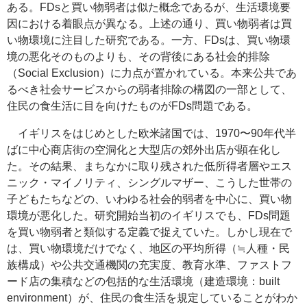
ある。FDsと買い物弱者は似た概念であるが、生活環境要
因における着眼点が異なる。上述の通り、買い物弱者は買
い物環境に注目した研究である。一方、FDsは、買い物環
境の悪化そのものよりも、その背後にある社会的排除
（
Social Exclusion
）に力点が置かれている。本来公共であ
るべき社会サービスからの弱者排除の構図の一部として、
住民の食生活に目を向けたものがFDs問題である。
イギリスをはじめとした欧米諸国では、1970〜90年代半
ばに中心商店街の空洞化と大型店の郊外出店が顕在化し
た。その結果、まちなかに取り残された低所得者層やエス
ニック・マイノリティ、シングルマザー、こうした世帯の
子どもたちなどの、いわゆる社会的弱者を中心に、買い物
環境が悪化した。研究開始当初のイギリスでも、FDs問題
を買い物弱者と類似する定義で捉えていた。しかし現在で
は、買い物環境だけでなく、地区の平均所得（≒人種・民
族構成）や公共交通機関の充実度、教育水準、ファストフ
ード店の集積などの包括的な生活環境（建造環境：
built
environment
）が、住民の食生活を規定していることがわか