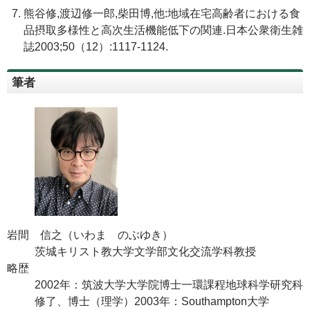
熊谷修,渡辺修一郎,柴田博,他:地域在宅高齢者における食
品摂取多様性と高次生活機能低下の関連.日本公衆衛生雑
誌2003;50（12）:1117-1124.
筆者
岩間 信之（いわま のぶゆき）
茨城キリスト教大学文学部文化交流学科教授
略歴
2002年：筑波大学大学院博士一環課程地球科学研究科
修了、博士（理学）2003年：Southampton大学