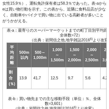
女性15.9％）、運転免許保有者は58.3％であった。表-aから
eは買い物行動を示す。この表から、近隣に食料品店が少な
く、自動車やバイクで買い物に出ている高齢者が多いこと
がうかがえる。
表-a：最寄りのスーパーマーケットまでの町丁目別平均距
全体数=72）
6)
（出典：岩間信之他,地学雑誌2016
より改変
平
1,000
1,500
2,000
2,
均
500m
500～
～
～
～
距
以内
1,000m
1,500m
2,000m
2,500m
3,0
離
割
合
13.9
41.7
12.5
9.7
5.6
4.2
(％)
表-b：買い物先までの主な移動手段（単位：％、全体
数=3,601）
6)
（出典：岩間信之他,地学雑誌2016
より改変）