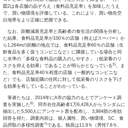
図2は各店舗の品ぞろえ（食料品充足率）を加味したうえ
で、買い物環境を評価している。これにより、買い物先空
白地帯をより正確に把握できる。
なお、距離減衰充足率と高齢者の食生活の関係を分析し
た結果、食料品充足率が100％の店舗（例えばスーパー）か
ら1,264mの距離の地点では、食料品充足率60％の店舗（生
鮮食品を多く扱うコンビニなど）に隣接している場合と同
じ水準の「多様な食料品の購入のしやすさ」（低栄養のリ
5)
スクを抑える効果）であることが明らかとなっている
。ま
た、食料品充足率40％程度の店舗（一般的なコンビニな
ど）でも、店舗近隣の住民に対して低栄養のリスクを下げ
る効果を有していることがわかっている。
筆者たちは、2014年にA市の協力のもとでアンケート調
6)
査を実施した
。同市在住高齢者1万6,428人からランダムに
抽出した5,500人にアンケート票を配布し、3,984部の有効
回答を得た。調査内容は、個人属性、買い物環境、SC、食
7)
品摂取の多様性調査
である。独居は11.9％（男性7.6％、