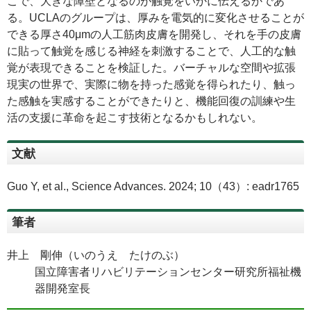
こで、大きな障壁となるのが触覚をいかに伝えるかであ
る。
UCLA
のグループは、厚みを電気的に変化させることが
できる厚さ40μmの人工筋肉皮膚を開発し、それを手の皮膚
に貼って触覚を感じる神経を刺激することで、人工的な触
覚が表現できることを検証した。バーチャルな空間や拡張
現実の世界で、実際に物を持った感覚を得られたり、触っ
た感触を実感することができたりと、機能回復の訓練や生
活の支援に革命を起こす技術となるかもしれない。
文献
Guo Y, et al., Science Advances. 2024; 10（43）: eadr1765
筆者
井上 剛伸（いのうえ たけのぶ）
国立障害者リハビリテーションセンター研究所福祉機
器開発室長