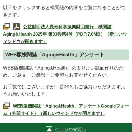
以下をクリックすると機関誌の内容をご覧になることがで
きます。
公益財団法人長寿科学振興財団発行 機関誌
Aging&Health
2025年 第33巻第4号（PDF:7.0MB）（新しいウ
ィンドウが開きます）
WEB
版機関誌「
Aging&Health
」アンケート
WEB
版機関誌「
Aging&Health
」のよりよい誌面作りのた
め、ご意見・ご感想・ご要望をお聞かせください。
お手数ではございますが、是非ともご協力いただきますよ
うお願いいたします。
WEB
版機関誌「
Aging&Health
」アンケート
Google
フォー
ム（外部サイト）（新しいウインドウが開きます）
ページの先頭へ