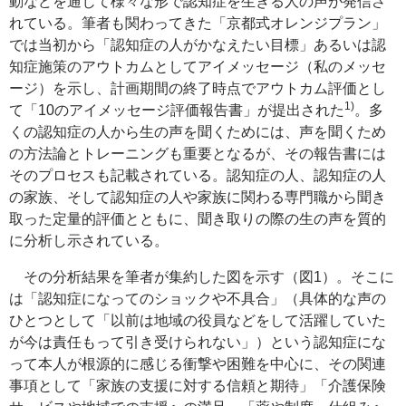
動などを通じて様々な形で認知症を生きる人の声が発信さ
れている。筆者も関わってきた「京都式オレンジプラン」
では当初から「認知症の人がかなえたい目標」あるいは認
知症施策のアウトカムとしてアイメッセージ（私のメッセ
ージ）を示し、計画期間の終了時点でアウトカム評価とし
1)
て「10のアイメッセージ評価報告書」が提出された
。多
くの認知症の人から生の声を聞くためには、声を聞くため
の方法論とトレーニングも重要となるが、その報告書には
そのプロセスも記載されている。認知症の人、認知症の人
の家族、そして認知症の人や家族に関わる専門職から聞き
取った定量的評価とともに、聞き取りの際の生の声を質的
に分析し示されている。
その分析結果を筆者が集約した図を示す（図1）。そこに
は「認知症になってのショックや不具合」（具体的な声の
ひとつとして「以前は地域の役員などをして活躍していた
が今は責任もって引き受けられない」）という認知症にな
って本人が根源的に感じる衝撃や困難を中心に、その関連
事項として「家族の支援に対する信頼と期待」「介護保険