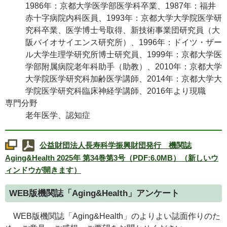
1986年：京都大学医学部医学科卒業、1987年：福井
赤十字病院内科医員、1993年：京都大学大学院医学研
究科卒業、医学博士号取得、新技術事業団研究員（大
阪バイオサイエンス研究所）、1996年：ドイツ・ザー
ル大学生理学研究所博士研究員、1999年：京都大学医
学部附属病院老年科助手（助教）、2010年：京都大学
大学院医学研究科加齢医学講師、2014年：京都大学大
学院医学研究科臨床神経学講師、2016年より現職
専門分野
老年医学、認知症
公益財団法人長寿科学振興財団発行 機関誌
Aging&Health
2025年 第34巻第3号（PDF:6.0MB）（新しいウ
ィンドウが開きます）
WEB
版機関誌「
Aging&Health
」アンケート
WEB
版機関誌「
Aging&Health
」のよりよい誌面作りのた