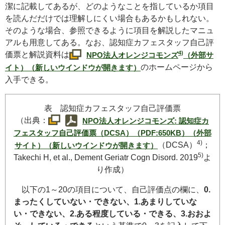
潔に記載してあるが、どのようなことを指しているか項目
を読んだだけでは理解しにくい場合もあるかもしれない。
そのような場合、参照できるように項目を解説したマニュ
アルも用意してある。なお、認知症カフェスタッフ自己評
4)
価票と解説資料は
NPO
法人オレンジコモンズ
（外部サ
のホームページから
イト）（新しいウインドウが開きます）
入手できる。
表 認知症カフェスタッフ自己評価票
（出典：
NPO
法人オレンジコモンズ: 認知症カ
フェスタッフ自己評価票
（DCSA）
（PDF:650KB）（外部
4)
（DCSA）
；
サイト）（新しいウインドウが開きます）
5)
Takechi H, et al., Dement Geriatr Cogn Disord.
2019
よ
り作成）
以下の1～20の項目について、自己評価点の欄に、
0.
まったくしていない・できない、1.あまりしていな
い・できない、2.ある程度している・できる、3.おおよ