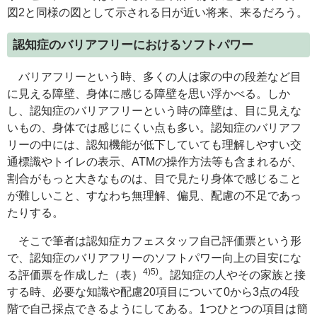
図2と同様の図として示される日が近い将来、来るだろう。
認知症のバリアフリーにおけるソフトパワー
バリアフリーという時、多くの人は家の中の段差など目
に見える障壁、身体に感じる障壁を思い浮かべる。しか
し、認知症のバリアフリーという時の障壁は、目に見えな
いもの、身体では感じにくい点も多い。認知症のバリアフ
リーの中には、認知機能が低下していても理解しやすい交
通標識やトイレの表示、ATMの操作方法等も含まれるが、
割合がもっと大きなものは、目で見たり身体で感じること
が難しいこと、すなわち無理解、偏見、配慮の不足であっ
たりする。
そこで筆者は認知症カフェスタッフ自己評価票という形
で、認知症のバリアフリーのソフトパワー向上の目安にな
4)5)
る評価票を作成した（表）
。認知症の人やその家族と接
する時、必要な知識や配慮20項目について0から3点の4段
階で自己採点できるようにしてある。1つひとつの項目は簡