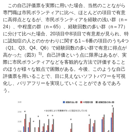
この自己評価票を実際に用いた場合、当然のことながら
専門職は市民ボランティアに比べ、ほとんどの項目で有意
に高得点となるが、市民ボランティアを経験の浅い群（n＝
24）、中程度の群（n＝65）、経験回数の多い群（n＝77）
に分けて比べた場合、20項目中8項目で有意差が見られ、特
に認知症の人とのかかわりに関する1～6番の項目のうち4つ
（Q1、Q3、Q4、Q6）で経験回数の多い群で有意に得点が
5)
高かった（図3）
。自己評価という点に限界はあるが、実
際に市民ボランティアなどを客観的な方法で評価すること
のほうが様々な観点で困難がある。今後、このような自己
評価票を用いることで、目に見えないソフトパワーを可視
化し、バリアフリーを実現していくことができるであろ
う。