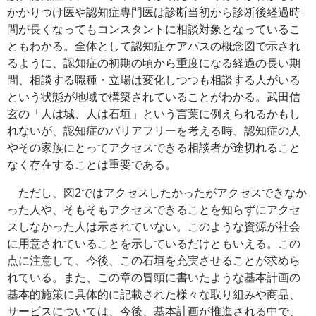
かかりつけ医や認知症専門医は診断当初から診断後経過時
間が長くなってもコンスタントに相談対象となっているこ
ともわかる。全体として認知症ケアパスの概念図で示され
るように、認知症の初期の頃から重度になる経過の長い期
間、相談する職種・立場は変化しつつも相談する人がいる
という状態が地域で構築されていることがわかる。武田信
玄の「人は城、人は石垣」という言葉に例えられるかもし
れないが、認知症のバリアフリーを考える時、認知症の人
やその家族にとってアクセスできる相談者が途切れること
なく存在することは重要である。
ただし、図2ではアクセスしたかったがアクセスできなか
った人や、そもそもアクセスできることを知らずにアクセ
スしなかった人は示されていない。このような資源が社会
に用意されていることを示しているだけともいえる。この
点に注意して、今後、この石垣を充実させることが求めら
れている。また、この章の冒頭に書いたような基本計画の
基本的施策に具体的に記載された様々な取り組みや商品、
サービスについては、今後、基本計画が推進される中で、