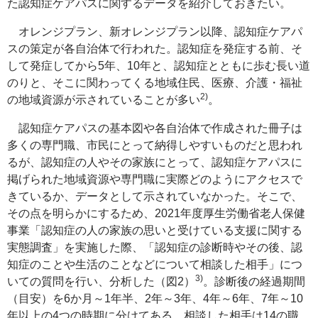
た認知症ケアパスに関するデータを紹介しておきたい。
オレンジプラン、新オレンジプラン以降、認知症ケアパ
スの策定が各自治体で行われた。認知症を発症する前、そ
して発症してから5年、10年と、認知症とともに歩む長い道
のりと、そこに関わってくる地域住民、医療、介護・福祉
2)
の地域資源が示されていることが多い
。
認知症ケアパスの基本図や各自治体で作成された冊子は
多くの専門職、市民にとって納得しやすいものだと思われ
るが、認知症の人やその家族にとって、認知症ケアパスに
掲げられた地域資源や専門職に実際どのようにアクセスで
きているか、データとして示されていなかった。そこで、
その点を明らかにするため、2021年度厚生労働省老人保健
事業「認知症の人の家族の思いと受けている支援に関する
実態調査」を実施した際、「認知症の診断時やその後、認
知症のことや生活のことなどについて相談した相手」につ
3)
いての質問を行い、分析した（図2）
。診断後の経過期間
（目安）を6か月～1年半、2年～3年、4年～6年、7年～10
年以上の4つの時期に分けてある。相談した相手は14の職