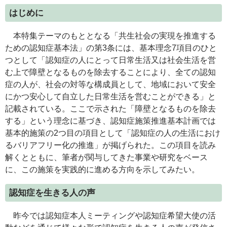
はじめに
本特集テーマのもととなる「共生社会の実現を推進する
ための認知症基本法」の第3条には、基本理念7項目のひと
つとして「認知症の人にとって日常生活又は社会生活を営
む上で障壁となるものを除去することにより、全ての認知
症の人が、社会の対等な構成員として、地域において安全
にかつ安心して自立した日常生活を営むことができる」と
記載されている。ここで示された「障壁となるものを除去
する」という理念に基づき、認知症施策推進基本計画では
基本的施策の2つ目の項目として「認知症の人の生活におけ
るバリアフリー化の推進」が掲げられた。この項目を読み
解くとともに、筆者が関与してきた事業や研究をベース
に、この施策を実践的に進める方向を示してみたい。
認知症を生きる人の声
昨今では認知症本人ミーティングや認知症希望大使の活