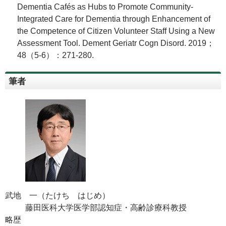
Dementia Cafés as Hubs to Promote Community-
Integrated Care for Dementia through Enhancement of
the Competence of Citizen Volunteer Staff Using a New
Assessment Tool. Dement Geriatr Cogn Disord. 2019；
48（5-6）：271-280.
筆者
武地 一（たけち はじめ）
藤田医科大学医学部認知症・高齢診療科教授
略歴