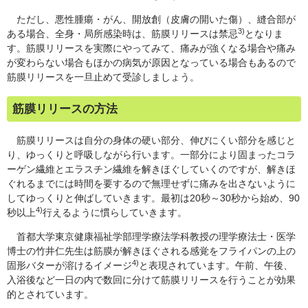
ただし、悪性腫瘍・がん、開放創（皮膚の開いた傷）、縫合部が
3)
ある場合、全身・局所感染時は、筋膜リリースは禁忌
となりま
す。筋膜リリースを実際にやってみて、痛みが強くなる場合や痛み
が変わらない場合もほかの病気が原因となっている場合もあるので
筋膜リリースを一旦止めて受診しましょう。
筋膜リリースの方法
筋膜リリースは自分の身体の硬い部分、伸びにくい部分を感じと
り、ゆっくりと呼吸しながら行います。一部分により固まったコラ
ーゲン繊維とエラスチン繊維を解きほぐしていくのですが、解きほ
ぐれるまでには時間を要するので無理せずに痛みを出さないように
してゆっくりと伸ばしていきます。最初は20秒～30秒から始め、90
4)
秒以上
行えるように慣らしていきます。
首都大学東京健康福祉学部理学療法学科教授の理学療法士・医学
博士の竹井仁先生は筋膜が解きほぐされる感覚をフライパンの上の
4)
固形バターが溶けるイメージ
と表現されています。午前、午後、
入浴後など一日の内で数回に分けて筋膜リリースを行うことが効果
的とされています。