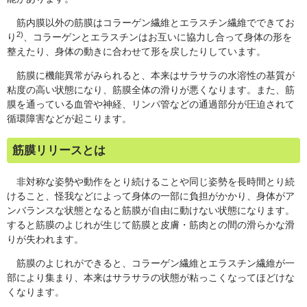
筋内膜以外の筋膜はコラーゲン繊維とエラスチン繊維でできてお
2)
り
、コラーゲンとエラスチンはお互いに協力し合って身体の形を
整えたり、身体の動きに合わせて形を戻したりしています。
筋膜に機能異常がみられると、本来はサラサラの水溶性の基質が
粘度の高い状態になり、筋膜全体の滑りが悪くなります。また、筋
膜を通っている血管や神経、リンパ管などの通過部分が圧迫されて
循環障害などが起こります。
筋膜リリースとは
非対称な姿勢や動作をとり続けることや同じ姿勢を長時間とり続
けること、怪我などによって身体の一部に負担がかかり、身体がア
ンバランスな状態となると筋膜が自由に動けない状態になります。
すると筋膜のよじれが生じて筋膜と皮膚・筋肉との間の滑らかな滑
りが失われます。
筋膜のよじれができると、コラーゲン繊維とエラスチン繊維が一
部により集まり、本来はサラサラの状態が粘っこくなってほどけな
くなります。