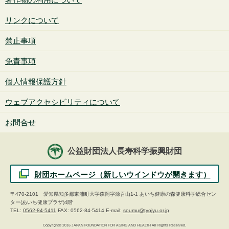
リンクについて
禁止事項
免責事項
個人情報保護方針
ウェブアクセシビリティについて
お問合せ
公益財団法人長寿科学振興財団
財団ホームページ（新しいウインドウが開きます）
〒470-2101 愛知県知多郡東浦町大字森岡字源吾山1-1 あいち健康の森健康科学総合セン
ター(あいち健康プラザ)4階
TEL:
0562-84-5411
FAX: 0562-84-5414 E-mail:
soumu@tyojyu.or.jp
Copyright© 2016 JAPAN FOUNDATION FOR AGING AND HEALTH All Rights Reserved.