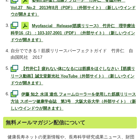
姿勢の評価と治療アプローチ 竹井仁 脊髄外科
Vol.27 No.2 2013年8月（PDF）（外部サイト）（新しいウインド
ウが開きます）
Myofascial Release
(筋膜リリース) 竹井仁 理学療法
科学16（2）：103-107,2001（PDF）（外部サイト）（新しいウイン
ドウが開きます）
自分でできる！筋膜リリースパーフェクトガイド 竹井仁 自
由国民社 2017
【竹井仁】疲れない体になるには筋膜をほぐしなさい【筋膜リ
リース動画】誠文堂新光社 YouTube（外部サイト）（新しいウイン
ドウが開きます）
伊藤 知之 水須 達也 フォームローラーを使用した筋膜リリース
方法 スポーツ健康学会誌 第3号 大阪大谷大学（外部サイト）（新
しいウインドウが開きます）
無料メールマガジン配信について
健康長寿ネットの更新情報や、長寿科学研究成果ニュース、財団