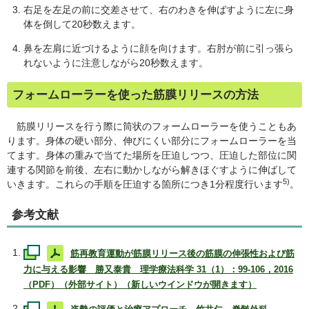
右足を左足の前に交差させて、右のわきを伸ばすように左に身
体を倒して20秒数えます。
鼻を左肩に近づけるように顔を向けます。右肘が前に引っ張ら
れないように注意しながら20秒数えます。
フォームローラーを使った筋膜リリースの方法
筋膜リリースを行う際に筒状のフォームローラーを使うこともあ
ります。身体の硬い部分、伸びにくい部分にフォームローラーを当
てます。身体の重みで当てた場所を圧迫しつつ、圧迫した部位に関
連する関節を前後、左右に動かしながら解きほぐすように伸ばして
5)
いきます。これらの手順を圧迫する箇所につき1分程度行います
。
参考文献
筋再教育運動が筋膜リリース後の筋膜の伸張性および筋
力に与える影響 勝又泰貴 理学療法科学 31（1）：99-106，2016
（PDF）（外部サイト）（新しいウインドウが開きます）