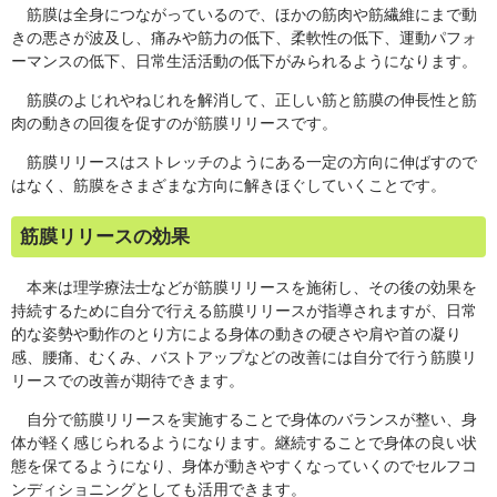
筋膜は全身につながっているので、ほかの筋肉や筋繊維にまで動
きの悪さが波及し、痛みや筋力の低下、柔軟性の低下、運動パフォ
ーマンスの低下、日常生活活動の低下がみられるようになります。
筋膜のよじれやねじれを解消して、正しい筋と筋膜の伸長性と筋
肉の動きの回復を促すのが筋膜リリースです。
筋膜リリースはストレッチのようにある一定の方向に伸ばすので
はなく、筋膜をさまざまな方向に解きほぐしていくことです。
筋膜リリースの効果
本来は理学療法士などが筋膜リリースを施術し、その後の効果を
持続するために自分で行える筋膜リリースが指導されますが、日常
的な姿勢や動作のとり方による身体の動きの硬さや肩や首の凝り
感、腰痛、むくみ、バストアップなどの改善には自分で行う筋膜リ
リースでの改善が期待できます。
自分で筋膜リリースを実施することで身体のバランスが整い、身
体が軽く感じられるようになります。継続することで身体の良い状
態を保てるようになり、身体が動きやすくなっていくのでセルフコ
ンディショニングとしても活用できます。