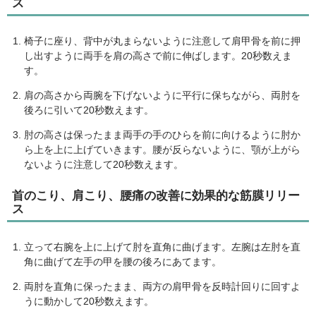
ス
椅子に座り、背中が丸まらないように注意して肩甲骨を前に押
し出すように両手を肩の高さで前に伸ばします。20秒数えま
す。
肩の高さから両腕を下げないように平行に保ちながら、両肘を
後ろに引いて20秒数えます。
肘の高さは保ったまま両手の手のひらを前に向けるように肘か
ら上を上に上げていきます。腰が反らないように、顎が上がら
ないように注意して20秒数えます。
首のこり、肩こり、腰痛の改善に効果的な筋膜リリー
ス
立って右腕を上に上げて肘を直角に曲げます。左腕は左肘を直
角に曲げて左手の甲を腰の後ろにあてます。
両肘を直角に保ったまま、両方の肩甲骨を反時計回りに回すよ
うに動かして20秒数えます。