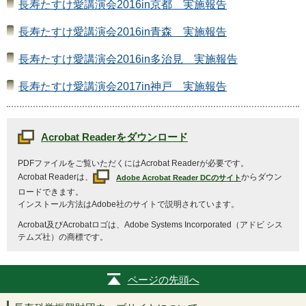
長寿たすけ愛講演会2016in京都 実施報告
長寿たすけ愛講演会2016in青森 実施報告
長寿たすけ愛講演会2016in多治見 実施報告
長寿たすけ愛講演会2017in神戸 実施報告
Acrobat Reader
をダウンロード
PDFファイルをご覧いただくには
Acrobat Reader
が必要です。
Acrobat Reader
は、
からダウン
Adobe Acrobat Reader DC
のサイト
ロードできます。
インストール方法は
Adobe
社のサイトで説明されています。
Acrobat
及び
Acrobat
ロゴは、
Adobe Systems Incorporated
（アドビ シス
テムズ社）の商標です。
ページの先頭へ