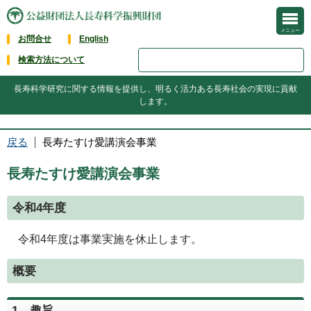
メニュー
お問合せ
English
検索方法について
長寿科学研究に関する情報を提供し、明るく活力ある長寿社会の実現に貢献
します。
戻る
長寿たすけ愛講演会事業
長寿たすけ愛講演会事業
令和4年度
令和4年度は事業実施を休止します。
概要
1．趣旨