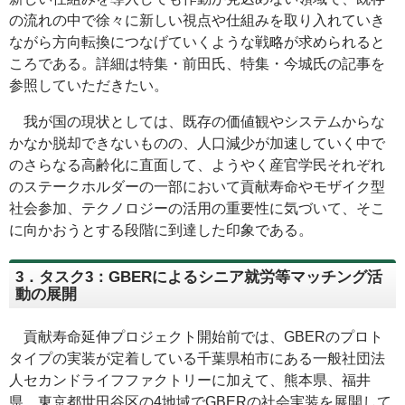
の流れの中で徐々に新しい視点や仕組みを取り入れていき
ながら方向転換につなげていくような戦略が求められると
ころである。詳細は特集・前田氏、特集・今城氏の記事を
参照していただきたい。
我が国の現状としては、既存の価値観やシステムからな
かなか脱却できないものの、人口減少が加速していく中で
のさらなる高齢化に直面して、ようやく産官学民それぞれ
のステークホルダーの一部において貢献寿命やモザイク型
社会参加、テクノロジーの活用の重要性に気づいて、そこ
に向かおうとする段階に到達した印象である。
3．タスク3：GBERによるシニア就労等マッチング活
動の展開
貢献寿命延伸プロジェクト開始前では、GBERのプロト
タイプの実装が定着している千葉県柏市にある一般社団法
人セカンドライフファクトリーに加えて、熊本県、福井
県、東京都世田谷区の4地域でGBERの社会実装を展開して