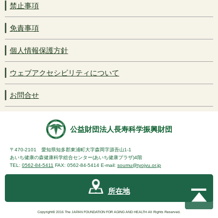
禁止事項
免責事項
個人情報保護方針
ウェブアクセシビリティについて
お問合せ
公益財団法人長寿科学振興財団
〒470-2101 愛知県知多郡東浦町大字森岡字源吾山1-1
あいち健康の森健康科学総合センター(あいち健康プラザ)4階
TEL:
0562-84-5411
FAX: 0562-84-5414 E-mail:
soumu@tyojyu.or.jp
所在地
Copyright© 2016 The JAPAN FOUNDATION FOR AGING AND HEALTH All Rights Reserved.