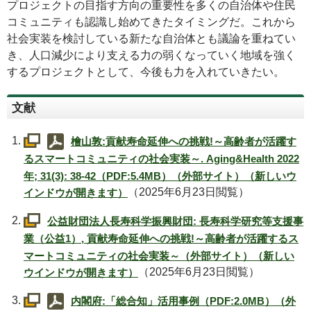
プロジェクトの目指す方向の重要性を多くの自治体や住民
コミュニティも認識し始めてきたタイミングだ。これから
社会実装を検討している新たな自治体とも議論を重ねてい
き、人口減少により支える力の弱くなっていく地域を強く
するプロジェクトとして、今後も力を入れていきたい。
文献
檜山敦:貢献寿命延伸への挑戦!～高齢者が活躍す
るスマートコミュニティの社会実装～.
Aging&Health
2022
年; 31(3): 38-42（PDF:5.4MB）（外部サイト）（新しいウ
（2025年6月23日閲覧）
インドウが開きます）
公益財団法人長寿科学振興財団: 長寿科学研究等支援事
業（公益1）, 貢献寿命延伸への挑戦!～高齢者が活躍するス
マートコミュニティの社会実装～（外部サイト）（新しい
（2025年6月23日閲覧）
ウインドウが開きます）
内閣府:「総合知」活用事例（PDF:2.0MB）（外