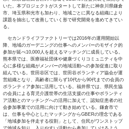
いた。本プロジェクトがスタートして新たに神奈川県鎌倉
市、埼玉県和光市も加わり、地域ごとに異なる組織により
課題を抽出して改善していく形で研究開発を進めてきてい
る。
セカンドライフファクトリーでは2016年の運用開始以
降、地域のガーデニングの仕事へのメンバーのモザイク的
参加が延べ10,000人を超えるマッチングに成長している。
熊本県では、医療福祉団体や健康づくりコミュニティを中
心に多様な組織がメンバーの地域活動への参加促進に取り
組んでいる。世田谷区では、世田谷ボランティア協会が運
営組織となり、高齢者に限らず10代から90代までの会員の
ボランティア参加に活用している。福井県では、県民生協
の会員による育児介護世帯の生活支援の仕事やボランティ
ア活動とのマッチングへの活用に加えて、認知症患者の社
会参加事業での活用に向けて動き始めている。鎌倉市で
は、仕事を中心としたマッチングからGBERの理念である
「地域参加を伴走する役割」として、住民がワンストップ
で地域を知り、入りやすい活動から参加していけるよう、