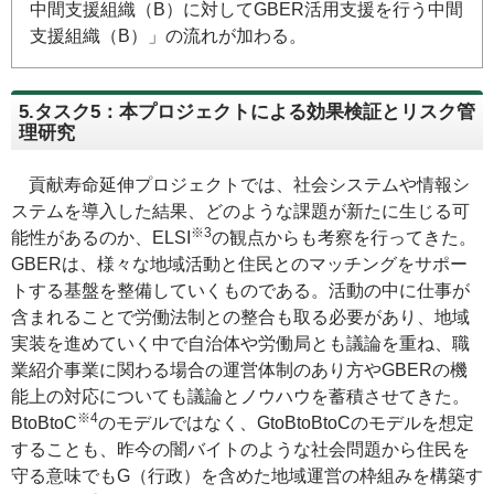
中間支援組織（B）に対してGBER活用支援を行う中間
支援組織（B）」の流れが加わる。
5.タスク5：本プロジェクトによる効果検証とリスク管
理研究
貢献寿命延伸プロジェクトでは、社会システムや情報シ
ステムを導入した結果、どのような課題が新たに生じる可
※3
能性があるのか、ELSI
の観点からも考察を行ってきた。
GBERは、様々な地域活動と住民とのマッチングをサポー
トする基盤を整備していくものである。活動の中に仕事が
含まれることで労働法制との整合も取る必要があり、地域
実装を進めていく中で自治体や労働局とも議論を重ね、職
業紹介事業に関わる場合の運営体制のあり方やGBERの機
能上の対応についても議論とノウハウを蓄積させてきた。
※4
BtoBtoC
のモデルではなく、
GtoBtoBtoC
のモデルを想定
することも、昨今の闇バイトのような社会問題から住民を
守る意味でもG（行政）を含めた地域運営の枠組みを構築す