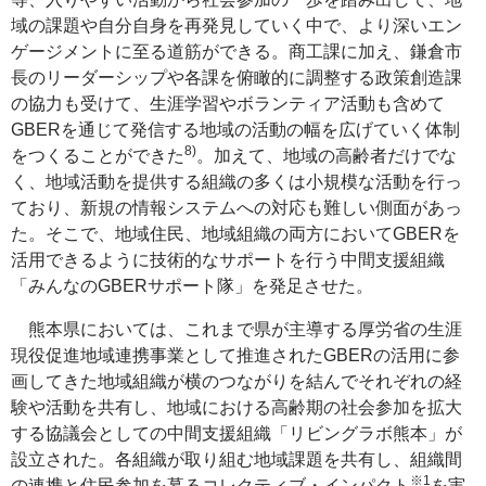
域の課題や自分自身を再発見していく中で、より深いエン
ゲージメントに至る道筋ができる。商工課に加え、鎌倉市
長のリーダーシップや各課を俯瞰的に調整する政策創造課
の協力も受けて、生涯学習やボランティア活動も含めて
GBERを通じて発信する地域の活動の幅を広げていく体制
8)
をつくることができた
。加えて、地域の高齢者だけでな
く、地域活動を提供する組織の多くは小規模な活動を行っ
ており、新規の情報システムへの対応も難しい側面があっ
た。そこで、地域住民、地域組織の両方においてGBERを
活用できるように技術的なサポートを行う中間支援組織
「みんなのGBERサポート隊」を発足させた。
熊本県においては、これまで県が主導する厚労省の生涯
現役促進地域連携事業として推進されたGBERの活用に参
画してきた地域組織が横のつながりを結んでそれぞれの経
験や活動を共有し、地域における高齢期の社会参加を拡大
する協議会としての中間支援組織「リビングラボ熊本」が
設立された。各組織が取り組む地域課題を共有し、組織間
※1
の連携と住民参加を募るコレクティブ・インパクト
を実