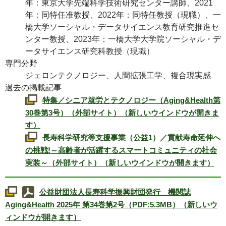
年：東京大学先端科学技術研究センター講師、2021
年：同特任准教授、2022年：同特任教授（現職）、一
橋大学ソーシャル・データサイエンス教育研究推進セ
ンター教授、2023年：一橋大学大学院ソーシャル・デ
ータサイエンス研究科教授（現職）
専門分野
ジェロンテクノロジー、人間拡張工学、複合現実感
過去の掲載記事
特集／シニア就労とテクノロジー（
Aging&Health
第
30巻第3号）（外部サイト）（新しいウインドウが開きま
す）
長寿科学研究等支援事業（公益1）／貢献寿命延伸へ
の挑戦!～高齢者が活躍するスマートコミュニティの社会
実装～（外部サイト）（新しいウインドウが開きます）
公益財団法人長寿科学振興財団発行 機関誌
Aging&Health
2025年 第34巻第2号（PDF:5.3MB）（新しいウ
ィンドウが開きます）