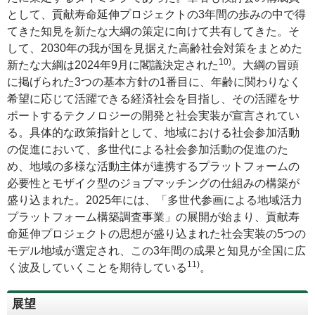
として、貢献寿命延伸プロジェクトの3年間の歩みの中で得
てきた知見を新たな大綱の策定に向けて共有してきた。そ
して、2030年の我が国を見据えた高齢社会対策をまとめた
10)
新たな大綱は2024年9月に閣議決定された
。大綱の冒頭
に掲げられた3つの基本方針の1番目に、年齢に関わりなく
希望に応じて活躍できる経済社会を目指し、その活躍をサ
ポートするテクノロジーの開発と社会実装が宣言されてい
る。具体的な政策指針として、地域における社会参加活動
の促進において、多世代による社会参加活動の促進のた
め、地域の多様な活動主体が連携するプラットフォームの
必要性とモザイク型のジョブマッチングの仕組みの構築が
盛り込まれた。2025年には、「多世代参画による地域活力
プラットフォーム構築調査事業」の展開が始まり、貢献寿
命延伸プロジェクトの思想が盛り込まれた社会実装の5つの
モデル地域が選定され、この3年間の成果と知見が全国に広
11)
く波及していくことを期待している
。
展望