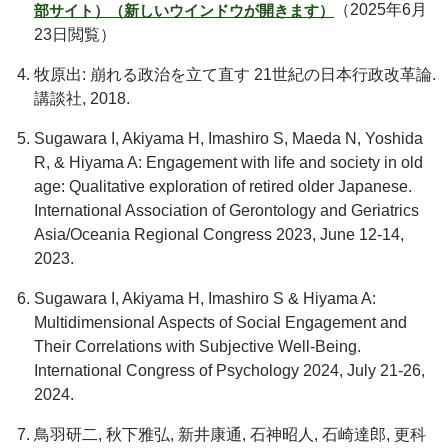
（2025年6月
部サイト）（新しいウインドウが開きます）
23日閲覧）
牧原出: 崩れる政治を立て直す 21世紀の日本行政改革論.
講談社, 2018.
Sugawara I, Akiyama H, Imashiro S, Maeda N, Yoshida
R, & Hiyama A: Engagement with life and society in old
age: Qualitative exploration of retired older Japanese.
International Association of Gerontology and Geriatrics
Asia/Oceania Regional Congress 2023, June 12-14,
2023.
Sugawara I, Akiyama H, Imashiro S & Hiyama A:
Multidimensional Aspects of Social Engagement and
Their Correlations with Subjective Well-Being.
International Congress of Psychology 2024, July 21-26,
2024.
鳥羽研二, 秋下雅弘, 新井康通, 石神昭人, 石崎達郎, 更科