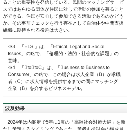
ることの重要性を発信している。民間のマッチングサービ
スではあらゆる団体が住民に対して活動の参加を募ること
ができる。住民が安心して参加できる活動であるのかどう
か、その事前チェックを行う存在として自治体や中間支援
組織に期待される役割は大きい。
※3 「ELSI」は、「
Ethical, Legal and Social
Issues
」の略で、「倫理的・法的・社会的な課題」の
意味。
※4 「
BtoBtoC
」は、「
Business to Business to
Consumer
」の略で、この場合は求人企業（B）が求職
者（C）に求人情報を提供するまでの間にマッチング
企業（B）を介するビジネスモデル。
波及効果
2024年は内閣府で5年に1度の「高齢社会対策大綱」を新
たに策定するタイミングであった。筆者も検討会の構成員