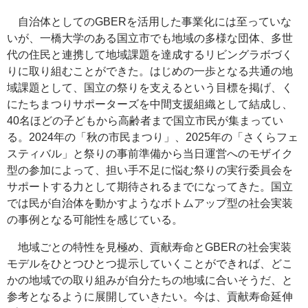
自治体としてのGBERを活用した事業化には至っていな
いが、一橋大学のある国立市でも地域の多様な団体、多世
代の住民と連携して地域課題を達成するリビングラボづく
りに取り組むことができた。はじめの一歩となる共通の地
域課題として、国立の祭りを支えるという目標を掲げ、く
にたちまつりサポーターズを中間支援組織として結成し、
40名ほどの子どもから高齢者まで国立市民が集まってい
る。2024年の「秋の市民まつり」、2025年の「さくらフェ
スティバル」と祭りの事前準備から当日運営へのモザイク
型の参加によって、担い手不足に悩む祭りの実行委員会を
サポートする力として期待されるまでになってきた。国立
では民が自治体を動かすようなボトムアップ型の社会実装
の事例となる可能性を感じている。
地域ごとの特性を見極め、貢献寿命とGBERの社会実装
モデルをひとつひとつ提示していくことができれば、どこ
かの地域での取り組みが自分たちの地域に合いそうだ、と
参考となるように展開していきたい。今は、貢献寿命延伸