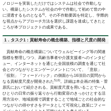
ノロジーを実装しただけではシステムは社会で作動しな
い。構築したシステムが社会の中で作動して初めて世の中
4)
に浸透するものとなる
。その不作動要因を特定し、学際的
な視点からアプローチ方法を選択し課題を達成してきたと
ころが本プロジェクトの成果である。
1．タスク1：貢献寿命の概念構築、指標と尺度の開発
貢献寿命の概念構築についてウェルビーイング等の関連
指標を整理しつつ、高齢当事者や介護支援者へのインタビ
ュー、インターネットを通じた全国規模の調査を通じて社
会とのつながりとエンゲージメントについて、「意欲」
「役割」「フィードバック」の側面から16項目の質問から
5),6)
なる貢献度尺度が開発された
。詳細は本企画の特集・菅
原氏において紹介される。貢献度尺度を用いることで一人
ひとりの日常の振り返りから行動変容のきっかけとする活
用方法や、地域規模で調査することで地域ごとの社会的な
つながりの得やすさをデータとして可視化し政策にフィー