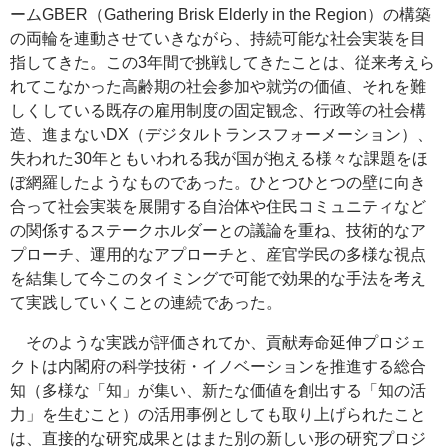
ームGBER（
Gathering Brisk Elderly in the Region
）の構築
の両輪を連動させていきながら、持続可能な社会実装を目
指してきた。この3年間で挑戦してきたことは、従来考えら
れてこなかった高齢期の社会参加や就労の価値、それを難
しくしている既存の雇用制度の固定観念、行政等の社会構
造、進まないDX（デジタルトランスフォーメーション）、
失われた30年ともいわれる我が国が抱える様々な課題をほ
ぼ網羅したようなものであった。ひとつひとつの壁に向き
合って社会実装を展開する自治体や住民コミュニティなど
の関係するステークホルダーとの議論を重ね、技術的なア
プローチ、運用的なアプローチと、産官学民の多様な視点
を結集して今このタイミングで可能で効果的な手法を考え
て実践していくことの連続であった。
そのような実践が評価されてか、貢献寿命延伸プロジェ
クトは内閣府の科学技術・イノベーションを推進する総合
知（多様な「知」が集い、新たな価値を創出する「知の活
力」を生むこと）の活用事例としても取り上げられたこと
は、直接的な研究成果とはまた別の新しい形の研究プロジ