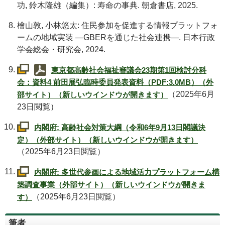
功, 鈴木隆雄（編集）: 寿命の事典. 朝倉書店, 2025.
檜山敦, 小林悠太: 住民参加を促進する情報プラットフォ
ームの地域実装 ―GBERを通じた社会連携―. 日本行政
学会総会・研究会, 2024.
東京都高齢社会福祉審議会23期第1回検討分科
会：資料4 前田展弘臨時委員発表資料（PDF:3.0MB）（外
（2025年6月
部サイト）（新しいウインドウが開きます）
23日閲覧）
内閣府: 高齢社会対策大綱（令和6年9月13日閣議決
定）（外部サイト）（新しいウインドウが開きます）
（2025年6月23日閲覧）
内閣府: 多世代参画による地域活力プラットフォーム構
築調査事業（外部サイト）（新しいウインドウが開きま
（2025年6月23日閲覧）
す）
筆者