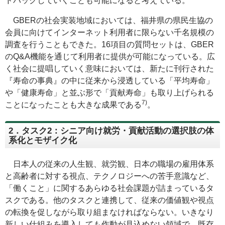
ドバックしていくことも可能になると考えている。
GBERの社会実装地域においては、福井県の県民生協の
会員に向けてインターネット利用者に限らない千名規模の
調査を行うこともできた。16項目の質問セットは、GBER
のQ&A機能を通じて利用者に提供が可能になっている。広
く社会に提唱していく意味においては、新たに刊行された
『寿命の事典』の中に従来から浸透している「平均寿命」
や「健康寿命」と並ぶ形で「貢献寿命」も取り上げられる
7)
ことになったことも大きな成果である
。
2．タスク2：シニア向け就労・貢献活動の選択肢の体
系化とモザイク化
日本人の従来の人生観、就労観、日本の職場の雇用体系
と高齢者に対する視点、テクノロジーへの苦手意識など、
「働くこと」に関するあらゆる社会課題が詰まっているタ
スクである。他のタスクと連携して、従来の価値観や視点
の転換を促しながら取り組まなければならない。いきなり
新しい仕組みを導入しても作動が見込めない領域で、既存