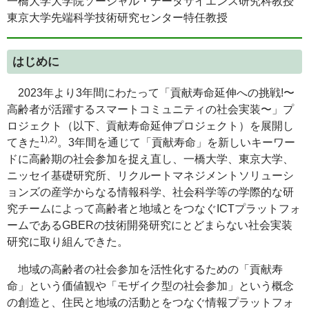
一橋大学大学院ソーシャル・データサイエンス研究科教授
東京大学先端科学技術研究センター特任教授
はじめに
2023年より3年間にわたって「貢献寿命延伸への挑戦!〜
高齢者が活躍するスマートコミュニティの社会実装〜」プ
ロジェクト（以下、貢献寿命延伸プロジェクト）を展開し
1),2)
てきた
。3年間を通じて「貢献寿命」を新しいキーワー
ドに高齢期の社会参加を捉え直し、一橋大学、東京大学、
ニッセイ基礎研究所、リクルートマネジメントソリューシ
ョンズの産学からなる情報科学、社会科学等の学際的な研
究チームによって高齢者と地域とをつなぐICTプラットフォ
ームであるGBERの技術開発研究にとどまらない社会実装
研究に取り組んできた。
地域の高齢者の社会参加を活性化するための「貢献寿
命」という価値観や「モザイク型の社会参加」という概念
の創造と、住民と地域の活動とをつなぐ情報プラットフォ