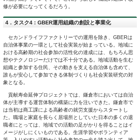
修が必要になってくるだろう。
4．タスク4：GBER運用組織の創設と事業化
セカンドライフファクトリーでの運用を除き、GBERは
自治体事業の一環として社会実装が始まっている。地域に
おける高齢期の社会参加の活性化の達成には、もちろん思
想やテクノロジーだけでは不十分である。地域活動を生む
組織と参加する住民、その動きを支える自治体も含めて、
誰もが安心して参加できる体制づくりも社会実装研究の対
象となる。
貢献寿命延伸プロジェクトでは、鎌倉市においては自治
体が主導する運営体制の構築に力を注いできた。鎌倉市で
は当初は商工課による高齢者の就労支援からスタートし
た。職場と家庭を長らく居場所としていた日本の多くの退
職者にとっては、地域での活動の足がかりを得ることはイ
メージがしにくいものである。生涯学習やボランティア
等、入りやすい活動から社会参加の一歩を踏み出して、地