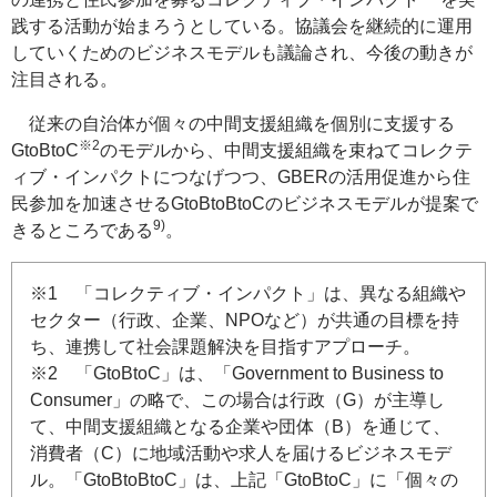
践する活動が始まろうとしている。協議会を継続的に運用
していくためのビジネスモデルも議論され、今後の動きが
注目される。
従来の自治体が個々の中間支援組織を個別に支援する
※2
GtoBtoC
のモデルから、中間支援組織を束ねてコレクテ
ィブ・インパクトにつなげつつ、GBERの活用促進から住
民参加を加速させる
GtoBtoBtoC
のビジネスモデルが提案で
9)
きるところである
。
※1 「コレクティブ・インパクト」は、異なる組織や
セクター（行政、企業、NPOなど）が共通の目標を持
ち、連携して社会課題解決を目指すアプローチ。
※2 「
GtoBtoC
」は、「
Government to Business to
Consumer
」の略で、この場合は行政（G）が主導し
て、中間支援組織となる企業や団体（B）を通じて、
消費者（C）に地域活動や求人を届けるビジネスモデ
ル。「
GtoBtoBtoC
」は、上記「
GtoBtoC
」に「個々の