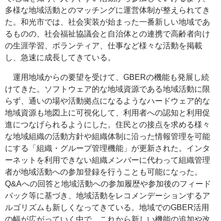
多様な地域活動とのマッチングに運営体制が整えられてき
た。和光市では、社会実装が始まった一番新しい地域であ
るものの、社会福祉協議会と自治体との連携で高齢者向け
の生涯学習、ボランティア、仕事など様々な活動を掲載
し、急速に成長してきている。
運用地域からの要望を受けて、GBERの機能も発展し続
けてきた。ソフトウェア的な地域資源である地域活動に限
らず、通いの場や活動拠点になるようなハードウェア的な
地域資源も地図上に可視化して、利用者への認知と利用促
進につなげられるようにした。住民との接点を求める様々
な地域組織の活動方針や組織体制に沿った情報管理を可能
にする「組織・グループ管理機能」が更新された。インタ
ーネットを利用できない組織メンバーに代わって組織管理
者が地域活動への参加登録を行うことも可能になった。
Q&Aへの回答と地域活動への参加履歴や参加後のフィード
バック等に基づき、地域活動をレコメンデーションするア
ルゴリズムも新しくなってきている。地域でのGBER活用
の幅が広がっていく中で、これから新しい機能の追加や改