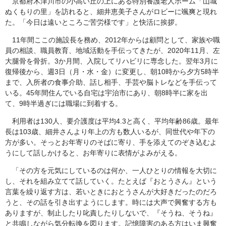
京都府木津川市の小高い丘の上にある特別養護老人ホーム「山城
ぬくもりの里」を訪れると、細井恵美子さんがロビーに颯爽と現れ
た。「今日は遠いところご苦労様です」と快活に挨拶。
11年間ここの施設長を務め、2012年からは顧問として、家族や職
員の相談、職員教育、地域活動を手伝ってきたが、2020年11月、左
大腿骨を骨折。3か月間、入院してリハビリに専念した。翌年3月に
復帰後から、週3日（月・水・金）に変更し、朝10時から夕方5時半
まで、入所者の食事介助、話し相手、手芸や脳トレなどを手伝って
いる。45年間住んでいる自宅は宇治市にあり、朝8時半に家を出
て、9時半過ぎには職場に到着する。
利用者は130人、要介護度は平均4.3と高く、平均年齢86歳。最年
長は103歳、細井さんより年上の方も数人いるが、同世代や年下の
方が多い。そっとお年寄りのそばに寄り、手を添えてのぞき込むよ
うにして話しかけると、お年寄りに表情がよみがえる。
「その方を元気にしているのは何か、一人ひとりの情報を大切に
し、それを組み立てて話していく。たとえば『おとうさん』という
言葉を繰り返す方は、若いときにおとうさんが大好きだったのだろ
うと、その話を引き出すようにします。時には大声で興奮する方も
ありますが、制止したり叱責したりしないで、『そうね、そうね』
と共鳴しながら気分転換を図ります。記憶障害のある方はいま興奮