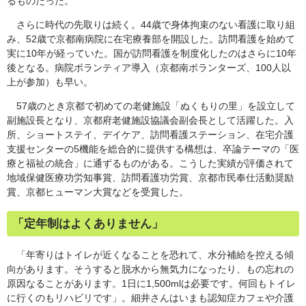
るものだった。
さらに時代の先取りは続く。44歳で身体拘束のない看護に取り組
み、52歳で京都南病院に在宅療養部を開設した。訪問看護を始めて
実に10年が経っていた。国が訪問看護を制度化したのはさらに10年
後となる。病院ボランティア導入（京都南ボランターズ、100人以
上が参加）も早い。
57歳のとき京都で初めての老健施設「ぬくもりの里」を設立して
副施設長となり、京都府老健施設協議会副会長として活躍した。入
所、ショートステイ、デイケア、訪問看護ステーション、在宅介護
支援センターの5機能を総合的に提供する構想は、卒論テーマの「医
療と福祉の統合」に通ずるものがある。こうした実績が評価されて
地域保健医療功労知事賞、訪問看護功労賞、京都市民奉仕活動奨励
賞、京都ヒューマン大賞などを受賞した。
「定年制はよくありません」
「年寄りはトイレが近くなることを恐れて、水分補給を控える傾
向があります。そうすると脱水から無気力になったり、もの忘れの
原因なることがあります。1日に1,500mlは必要です。何回もトイレ
に行くのもリハビリです」。細井さんはいまも認知症カフェや介護