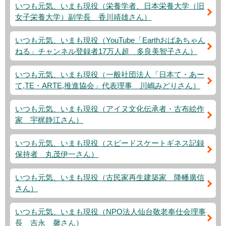
いつも元気、いまも現役（栄養学者、日本栄養大学（旧
女子栄養大学）副学長 香川靖雄さん）
いつも元気、いまも現役（YouTube「Earthおばあちゃん
ねる」チャンネル登録者17万人超 多良美智子さん）
いつも元気、いまも現役（一般社団法人「日本て・あー
て,TE・ARTE,推進協会」代表理事 川嶋みどりさん）
いつも元気、いまも現役（アイヌ文化伝承者・古布絵作
家 宇梶静江さん）
いつも元気、いまも現役（スピードスケートギネス記録
保持者 丸茂伊一さん）
いつも元気、いまも現役（古民家再生建築家 降幡廣信
さん）
いつも元気、いまも現役（NPO法人仙台敬老奉仕会理事
長 吉永 馨さん）