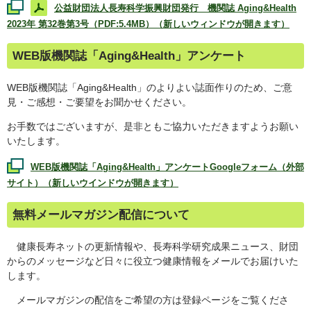
公益財団法人長寿科学振興財団発行 機関誌
Aging&Health
2023年 第32巻第3号（PDF:5.4MB）（新しいウィンドウが開きます）
WEB
版機関誌「
Aging&Health
」アンケート
WEB
版機関誌「
Aging&Health
」のよりよい誌面作りのため、ご意
見・ご感想・ご要望をお聞かせください。
お手数ではございますが、是非ともご協力いただきますようお願い
いたします。
WEB
版機関誌「
Aging&Health
」アンケート
Google
フォーム（外部
サイト）（新しいウインドウが開きます）
無料メールマガジン配信について
健康長寿ネットの更新情報や、長寿科学研究成果ニュース、財団
からのメッセージなど日々に役立つ健康情報をメールでお届けいた
します。
メールマガジンの配信をご希望の方は登録ページをご覧くださ