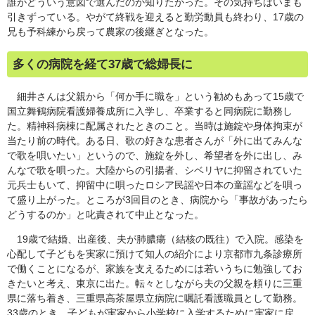
誰がどういう意図で選んだのか知りたかった。その気持ちはいまも
引きずっている。やがて終戦を迎えると勤労動員も終わり、17歳の
兄も予科練から戻って農家の後継ぎとなった。
多くの病院を経て37歳で総婦長に
細井さんは父親から「何か手に職を」という勧めもあって15歳で
国立舞鶴病院看護婦養成所に入学し、卒業すると同病院に勤務し
た。精神科病棟に配属されたときのこと。当時は施錠や身体拘束が
当たり前の時代。ある日、歌の好きな患者さんが「外に出てみんな
で歌を唄いたい」というので、施錠を外し、希望者を外に出し、み
んなで歌を唄った。大陸からの引揚者、シベリヤに抑留されていた
元兵士もいて、抑留中に唄ったロシア民謡や日本の童謡などを唄っ
て盛り上がった。ところが3回目のとき、病院から「事故があったら
どうするのか」と叱責されて中止となった。
19歳で結婚、出産後、夫が肺膿瘍（結核の既往）で入院。感染を
心配して子どもを実家に預けて知人の紹介により京都市九条診療所
で働くことになるが、家族を支えるためには若いうちに勉強してお
きたいと考え、東京に出た。転々としながら夫の父親を頼りに三重
県に落ち着き、三重県高茶屋県立病院に嘱託看護職員として勤務。
33歳のとき、子どもが実家から小学校に入学するために実家に戻