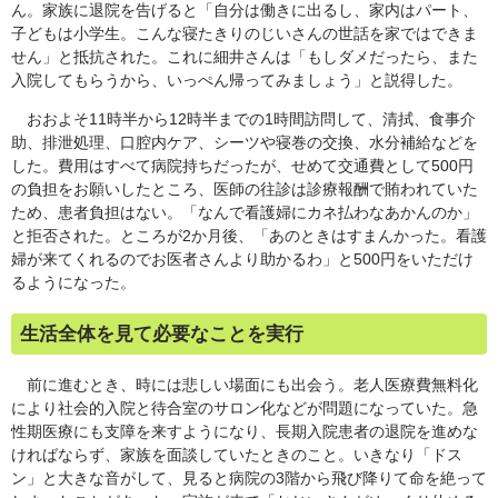
ん。家族に退院を告げると「自分は働きに出るし、家内はパート、
子どもは小学生。こんな寝たきりのじいさんの世話を家ではできま
せん」と抵抗された。これに細井さんは「もしダメだったら、また
入院してもらうから、いっぺん帰ってみましょう」と説得した。
おおよそ11時半から12時半までの1時間訪問して、清拭、食事介
助、排泄処理、口腔内ケア、シーツや寝巻の交換、水分補給などを
した。費用はすべて病院持ちだったが、せめて交通費として500円
の負担をお願いしたところ、医師の往診は診療報酬で賄われていた
ため、患者負担はない。「なんで看護婦にカネ払わなあかんのか」
と拒否された。ところが2か月後、「あのときはすまんかった。看護
婦が来てくれるのでお医者さんより助かるわ」と500円をいただけ
るようになった。
生活全体を見て必要なことを実行
前に進むとき、時には悲しい場面にも出会う。老人医療費無料化
により社会的入院と待合室のサロン化などが問題になっていた。急
性期医療にも支障を来すようになり、長期入院患者の退院を進めな
ければならず、家族を面談していたときのこと。いきなり「ドス
ン」と大きな音がして、見ると病院の3階から飛び降りて命を絶って