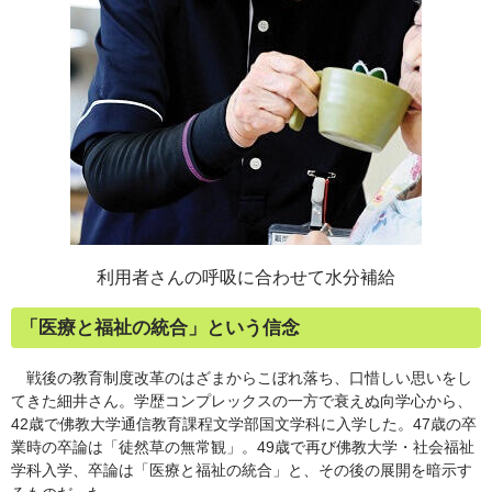
利用者さんの呼吸に合わせて水分補給
「医療と福祉の統合」という信念
戦後の教育制度改革のはざまからこぼれ落ち、口惜しい思いをし
てきた細井さん。学歴コンプレックスの一方で衰えぬ向学心から、
42歳で佛教大学通信教育課程文学部国文学科に入学した。47歳の卒
業時の卒論は「徒然草の無常観」。49歳で再び佛教大学・社会福祉
学科入学、卒論は「医療と福祉の統合」と、その後の展開を暗示す