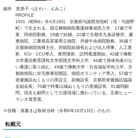
細井 恵美子（ほそい えみこ）
PROFILE
1931（昭和6）年4月18日、京都府与謝郡加悦町（現・与謝野
町）で生まれる。国立舞鶴病院看護婦養成所入学、17歳で卒
業、同病院勤務。19歳で結婚。22歳で京都市九条診療所、慶
應病院、三重県高茶屋県立病院、丹後中央病院勤務。36歳で
京都南病院病棟主任。同病院総婦長および法人理事。人工透
析、ICU・CCU導入、夜間透析、訪問看護開始。42歳で佛教
大学通信教育課程文学部国文学科入学、44歳で身体拘束のな
い看護に取り組む。49歳で佛教大学・社会福祉学科入学。京
都南病院に在宅療養部開設、病院ボランティア導入。57歳で
老健施設ぬくもりの里設立、副施設長、京都府老健施設協議
会副会長。70歳で特養山城ぬくもりの里施設長、81歳同顧
問。現在も顧問として介護現場に携わっている。京都ヒュー
マン大賞受賞。
※役職・肩書きは取材当時（令和5年10月13日）のもの
転載元