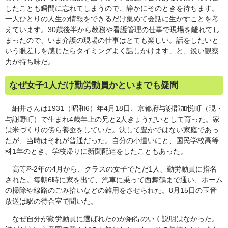
したことも瞬間に忘れてしまうので、静かにそのときを待ちます。
一人ひとりの人生の情報をできるだけ集めて会話に生かすことを考
えています。30歳後半から教務や看護管理の仕事で現場を離れてし
まったので、いま介護の現場の仕事はとても楽しい。話をしたいと
いう眼差しを感じたらタイミングよく話しかけます」と、鋭い観察
力が持ち味だ。
なぜ女子1人だけ勤労動員かといまでも疑問
細井さんは1931（昭和6）年4月18日、京都府与謝郡加悦町（現・
与謝野町）で生まれ4歳年上の兄と2人きょうだいとして育った。家
は米づくりの傍ら養蚕をしていた。決して豊かではない家庭であっ
たが、当時はそれが普通だった。自分の小遣いにと、国民学校高等
科1年のとき、学校帰りに新聞配達をしたこともあった。
高等科2年の4月から、クラスの女子でただ1人、勤労動員に指名
された。毎朝6時に家を出て、汽車に乗って西舞鶴まで通い、ホーム
の掃除や線路のごみ拾いなどの雑用をさせられた。8月15日の玉音
放送は駅の待合室で聞いた。
なぜ自分が勤労動員に選ばれたのか納得のいく説明はなかった。