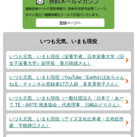
いつも元気、いまも現役
いつも元気、いまも現役（栄養学者、日本栄養大学（旧
女子栄養大学）副学長 香川靖雄さん）
いつも元気、いまも現役（YouTube「Earthおばあちゃん
ねる」チャンネル登録者17万人超 多良美智子さん）
いつも元気、いまも現役（一般社団法人「日本て・あー
て,TE・ARTE,推進協会」代表理事 川嶋みどりさん）
いつも元気、いまも現役（アイヌ文化伝承者・古布絵作
家 宇梶静江さん）