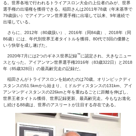
る。世界各地で行われるトライアスロン大会の上位者のみが、世界
選手権の出場権を獲得できる。稲田さんは2011年78歳（年末基準で
79歳扱い）でアイアンマン世界選手権に出場して以来、9年連続で
出場している。
さらに、2012年（80歳扱い）、2016年（同84歳）、2018年（同
86歳）には、年代別世界王者タイトルを獲得。80代で3回の優勝と
いう快挙を成し遂げた。
™
2020年7月には2つのギネス世界記録
に認定され、大きなニュー
スとなった。アイアンマン世界選手権2016年（83歳322日）と2018
年（85歳328日）の最高齢完走の記録だ。
稲田さんがトライアスロンを始めたのは70歳。オリンピックディ
スタンスの51.5kmから始まり、ミドルディスタンスの131km、アイ
アンマンディスタンスの226kmと年を重ねるごとに距離を伸ばし、
世界王者タイトル獲得、世界記録更新、最高齢完走。今もなお進化
し続ける88歳は、世界のアスリートが注目する存在である。