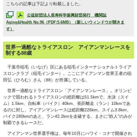
こちらの記事は下記より転載しました。
公益財団法人長寿科学振興財団発行 機関誌
Aging&Health
No.96（PDF:5.6MB）（新しいウィンドウが開きま
す）
世界一過酷なトライアスロン アイアンマンレースを
制する88歳
千葉市稲毛（いなげ）区にある稲毛インターナショナルトライア
スロンクラブ（稲毛インター）。ここにアイアンマン世界王者の稲
田弘（ひろむ）さん（88）が所属している。
世界一過酷なトライアスロン「アイアンマンレース」。オリンピ
ックで競われるトライアスロンの総距離は51.5kmで、水泳（スイ
ム）1.5km、自転車（バイク）40km、長距離走（ラン）10kmであ
るのに対し、アイアンマンレースは総距離226km。スイム3.8km、
バイク180kmのあと、ラン42.2kmを走破する、まさに"鉄人"のみが
制覇できるレースだ。
アイアンマン世界選手権は、毎年10月にハワイ・コナで開催され