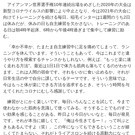
アイアンマン世界選手権10年連続出場をめざした2020年の大会は
新型コロナウイルスの影響により中止となり、今は2021年の大会に
向けてトレーニングを続ける毎日。稲毛インターは1週間のうち2日
は休みだが、休みの日も自主練習を欠かさない。トレーニングのあ
る日は朝4時半起床、6時から午後4時過ぎまで集中して練習に励
む。
「幸か不幸か、たまたま自主練習中に足を痛めてしまって、ラン
ニングを休んでいます。そういうこともあって、今はこれまでと違
うやり方を模索するチャンスかもしれない。例えば、"もっと楽に速
く走れる方法"。最近は1日1日で体力も筋肉も落ちてくるのがわかり
ます。これは人間の宿命です。それをいかに食い止めるか。それが
日常生活の中で自分に課しているテーマです。そういう意味では、
今はもっと体が楽にできる方法を追求するとき。そういう時間を与
えてくれたコロナにむしろ感謝しています。
練習がとにかく楽しいです。毎日いろんなことを試して、今まで
使わなかった筋肉を意識して使ってみる。そうすることでものすご
い効果を感じることがある。昨日より今日がいいなと、毎日が発見
です。それが本当に嬉しくて、『俺は今生きてるー！』って叫ぶと
きもあるんですよ（笑）。この年になってもできるということが嬉
しくてたまらない。それがトライアスロンを続ける原動力になって