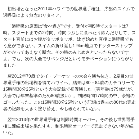
初出場となった2011年ハワイでの世界選手権は、序盤のスイムで
過呼吸により無念のリタイア。
「過呼吸の原因は"食べ過ぎ"です。受付が朝5時でスタートは7
時。スタートまでの2時間、時間つぶしに食べたり飲んだりして、ス
タート直前にはお腹がタッポタッポ。泳ぎ始めた直後に過呼吸でも
う息ができない。スイムの折り返し1.9km地点でドクターストップ
がかかってあえなく断念。その時のみじめさといったらないです
よ。でも、次の大会でリベンジだというモチベーションにつながり
ました」
翌2012年79歳でタイ・プーケットの大会を勝ち抜き、2度目の世
界選手権の出場権を得てハワイへ。結果は80－84歳のカテゴリーで
15時間38分25秒という大会記録で初優勝した（実年齢は79歳だが、
大会では年末基準のため80歳扱い）。制限時間17時間の中、余裕の
ゴールだった。この15時間38分25秒という記録は過去の80代の完走
者の記録を大きく塗り替え、今も破られていない。
翌年2013年の世界選手権は制限時間オーバー。その後も世界選手
権に連続出場を果たすも、制限時間オーバーで完走できない年が続
いた。