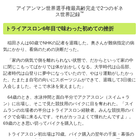
アイアンマン世界選手権最高齢完走で2つのギネ
™
ス世界記録
トライアスロン6年目で味わった初めての挫折
稲田さんは60歳でNHKの記者を退職した。奥さんが難病指定の病
気にかかり、看病のための決断だった。
「家内の病気で側を離れられない状態で、だからといって家の中
に閉じこもってばかりでは体がおかしくなる。大学時代は山岳部、
記者時代は山登りに夢中になっていたので、やはり運動がしたかっ
た。たまたま自宅の向いにスポーツジムができて、退職して3日後に
入会しました。そこで水泳を覚えました」
64歳のとき、水泳仲間と面白半分でアクアスロン（スイム＋ラ
ン）に出場し、そこで見た競技用のバイクに目を奪われた。「スイ
ムランの出場者の半分はトライアスロン経験者。みんな競技用のバ
イクで会場に来るんです。それがカッコよくて憧れたんですよ」。
69歳のとき思い切ってバイクを購入した。
トライアスロン初出場は70歳。バイク購入の翌年の千葉・幕張の