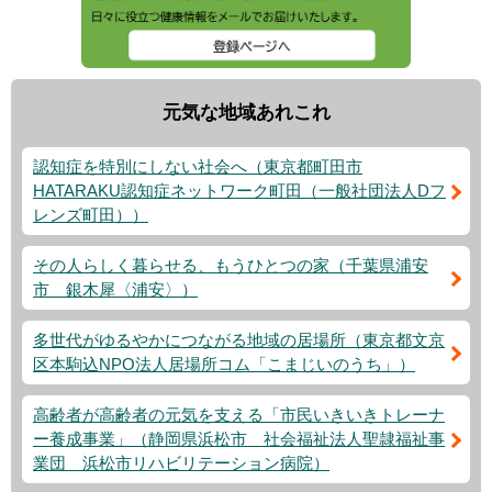
元気な地域あれこれ
認知症を特別にしない社会へ（東京都町田市
HATARAKU認知症ネットワーク町田（一般社団法人Dフ
レンズ町田））
その人らしく暮らせる、もうひとつの家（千葉県浦安
市 銀木犀〈浦安〉）
多世代がゆるやかにつながる地域の居場所（東京都文京
区本駒込NPO法人居場所コム「こまじいのうち」）
高齢者が高齢者の元気を支える「市民いきいきトレーナ
ー養成事業」（静岡県浜松市 社会福祉法人聖隷福祉事
業団 浜松市リハビリテーション病院）