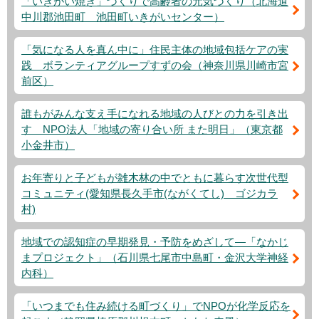
「いきがい焼き」づくりで高齢者の元気づくり（北海道
中川郡池田町 池田町いきがいセンター）
「気になる人を真ん中に」住民主体の地域包括ケアの実
践 ボランティアグループすずの会（神奈川県川崎市宮
前区）
誰もがみんな支え手になれる地域の人びとの力を引き出
す NPO法人「地域の寄り合い所 また明日」（東京都
小金井市）
お年寄りと子どもが雑木林の中でともに暮らす次世代型
コミュニティ(愛知県長久手市(ながくてし) ゴジカラ
村)
地域での認知症の早期発見・予防をめざして―「なかじ
まプロジェクト」（石川県七尾市中島町・金沢大学神経
内科）
「いつまでも住み続ける町づくり」でNPOが化学反応を