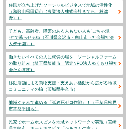
住民が立ち上げたソーシャルビジネスで地域の活性化
（和歌山県田辺市（農業法人株式会社きてら、秋津
野））
子ども、高齢者、障害のある人もない人も"ごちゃ混
ぜ"で暮らせる街（石川県金沢市・白山市（社会福祉法
人佛子園））
働きたいすべての人に就労の場を ソーシャルファーム
の取り組み（埼玉県飯能市 認定NPO法人ぬくもり福祉
会たんぽぽ）
移動店舗による買物支援・支えあい活動から広がる地域
コミュニティの輪（茨城県牛久市）
地域ぐるみで進める「孤独死ゼロ作戦」！（千葉県松戸
市常盤平団地）
民家でホームホスピスを地域ネットワークで実現（宮崎
県宮崎市 ホームホスピス「かあさんの家」）