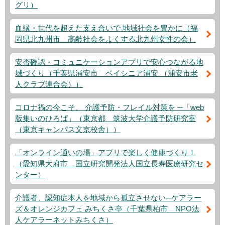
グリ）
血縁・世代を超えた支え合いで 地域社会を豊かに（福
岡県北九州市 高齢社会をよくする北九州女性の会）
安否確認・コミュニケーションアプリで安心つながる地
域づくり（千葉県浦安市 ベイシニア浦安 （浦安市老
人クラブ連合会））
コロナ禍の今こそ、 介護予防・フレイル対策を ─「web
版集いのひろば」（東京都 筑波大学介護予防研究室
（東京キャンパス文京校舎））
「オンライン通いの場」アプリで楽しく健康づくり！
（愛知県大府市 国立研究開発法人国立長寿医療研究セ
ンター）
介護者、認知症本人を地域から孤立させない─ケアラー
ズ＆オレンジカフェ みちくさ亭（千葉県柏市 NPO法
人ケアラーネットみちくさ）