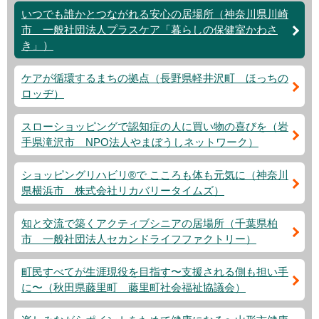
いつでも誰かとつながれる安心の居場所（神奈川県川崎
市 一般社団法人プラスケア「暮らしの保健室かわさ
き」）
ケアが循環するまちの拠点（長野県軽井沢町 ほっちの
ロッヂ）
スローショッピングで認知症の人に買い物の喜びを（岩
手県滝沢市 NPO法人やまぼうしネットワーク）
ショッピングリハビリ®で こころも体も元気に（神奈川
県横浜市 株式会社リカバリータイムズ）
知と交流で築くアクティブシニアの居場所（千葉県柏
市 一般社団法人セカンドライフファクトリー）
町民すべてが生涯現役を目指す〜支援される側も担い手
に〜（秋田県藤里町 藤里町社会福祉協議会）