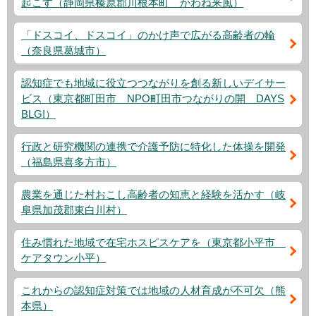
起こす（静岡県榛原郡川根本町 かわね来風）
「ドスコイ、ドスコイ」のかけ声で広がる高齢者の輪
（奈良県葛城市）
認知症でも地域に役立つつながりを創る新しいデイサー
ビス（東京都町田市 NPO町田市つながりの開 DAYS
BLG!）
行政と研究機関の連携で介護予防に特化した体操を開発
（福島県喜多方市）
農業を通じた村おこし高齢者の知恵と経験を活かす（岐
阜県加茂郡東白川村）
住み慣れた地域で在宅ホスピスケアを（東京都小平市
ケアタウン小平）
これからの認知症対策では地域の人材育成が不可欠（熊
本県）