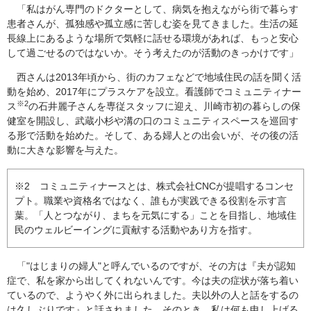
「私はがん専門のドクターとして、病気を抱えながら街で暮らす
患者さんが、孤独感や孤立感に苦しむ姿を見てきました。生活の延
長線上にあるような場所で気軽に話せる環境があれば、もっと安心
して過ごせるのではないか。そう考えたのが活動のきっかけです」
西さんは2013年頃から、街のカフェなどで地域住民の話を聞く活
動を始め、2017年にプラスケアを設立。看護師でコミュニティナー
※2
ス
の石井麗子さんを専従スタッフに迎え、川崎市初の暮らしの保
健室を開設し、武蔵小杉や溝の口のコミュニティスペースを巡回す
る形で活動を始めた。そして、ある婦人との出会いが、その後の活
動に大きな影響を与えた。
※2 コミュニティナースとは、株式会社CNCが提唱するコンセ
プト。職業や資格名ではなく、誰もが実践できる役割を示す言
葉。「人とつながり、まちを元気にする」ことを目指し、地域住
民のウェルビーイングに貢献する活動やあり方を指す。
「"はじまりの婦人"と呼んでいるのですが、その方は『夫が認知
症で、私を家から出してくれないんです。今は夫の症状が落ち着い
ているので、ようやく外に出られました。夫以外の人と話をするの
は久しぶりです』と話されました。そのとき、私は何も申し上げる