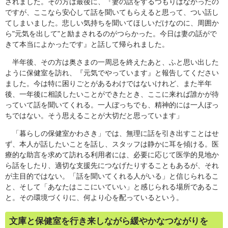
されました。その方は最後に、『妻の話をするつもりはなかったの
ですが、ここなら安心して話を聞いてもらえると思って、つい話し
てしまいました。悲しい気持ちを聞いてほしいだけなのに、周囲か
ら"元気を出して"と励まされるのがつらかった。今日は妻の話がで
きて本当によかったです』と話して帰られました。
半年後、その方は奥さまの一周忌を終えたあと、ふと思い出した
ように保健室を訪れ、『元気でやっています』と報告してください
ました。今は特に困りごとがあるわけではないけれど、また半年
後、一年後に相談したいことができたとき、ここに来れば誰かが待
っていて話を聞いてくれる。一人ぼっちでも、精神的には一人ぼっ
ちではない。そう思えることが大切だと思っています」
「暮らしの保健室かわさき」では、無理に話を引き出すことはせ
ず、本人が話したいことを話し、スタッフは静かに耳を傾ける。医
療的な助言を求めて訪れる利用者には、必要に応じて医学的見地か
ら話をしたり、適切な支援先につなげたりすることもあるが、それ
が主目的ではない。「話を聞いてくれる人がいる」と信じられるこ
と、そして「あなたはここにいていい」と感じられる場所であるこ
と。その環境づくりに、何より心を配っているという。
文庫と保健室を行き来しながら緩やかなつながりを