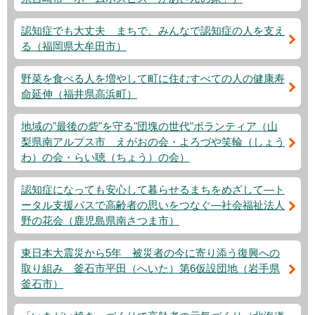
認知症でも大丈夫 まちで、みんなで認知症の人を支え
る（福岡県大牟田市）
野菜を食べる人を増やして町に住むすべての人の健康寿
命延伸（福井県高浜町）
地域の"最後の砦"を守る"団塊の世代"ボランティア（山
梨県南アルプス市 えがおの会・よろづや笑輪（しょう
わ）の会・らい聴（ちょう）の会）
認知症になっても安心して暮らせるまちをめざして―ト
ータル支援パスで高齢者の思いをつなぐ―社会福祉法人
野の花会（鹿児島県南さつま市）
東日本大震災から5年 被災者の今に寄り添う復興への
取り組み 釜石市平田（へいた）第6仮設団地（岩手県
釜石市）