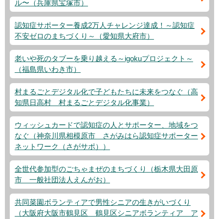
ル〜（兵庫県宝塚市）
認知症サポーター養成2万人チャレンジ達成！～認知症
不安ゼロのまちづくり～（愛知県大府市）
老いや死のタブーを乗り越える～igokuプロジェクト～
（福島県いわき市）
村まるごとデジタル化で子どもたちに未来をつなぐ（高
知県日高村 村まるごとデジタル化事業）
ウィッシュカードで認知症の人とサポーター、地域をつ
なぐ（神奈川県相模原市 さがみはら認知症サポーター
ネットワーク（さがサポ））
全世代参加型のごちゃまぜのまちづくり（栃木県大田原
市 一般社団法人えんがお）
共同菜園ボランティアで男性シニアの生きがいづくり
（大阪府大阪市鶴見区 鶴見区シニアボランティア ア