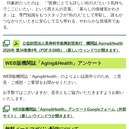
印象的だったのは、「"医療にとても詳しい街の人"という気持ち
でここにいたい」という西さんの言葉。「暮らしの保健室かわさ
き」は、専門知識をもつスタッフが"街の人"として常駐し、誰もが
つながりたいときに安心して立ち寄れる、やわらかな居場所であ
る。
公益財団法人長寿科学振興財団発行 機関誌
Aging&Health
2026年 第34巻第4号（PDF:9.6MB）（新しいウィンドウが開きます）
WEB
版機関誌「
Aging&Health
」アンケート
WEB
版機関誌「
Aging&Health
」のよりよい誌面作りのため、ご意
見・ご感想・ご要望をお聞かせください。
お手数ではございますが、是非ともご協力いただきますようお願い
いたします。
WEB
版機関誌「
Aging&Health
」アンケート
Google
フォーム（外部
サイト）（新しいウインドウが開きます）