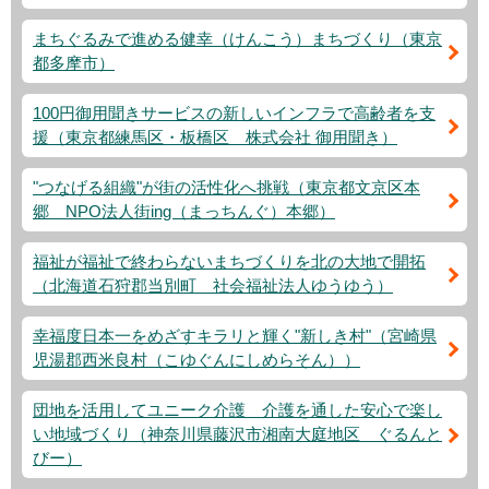
まちぐるみで進める健幸（けんこう）まちづくり（東京
都多摩市）
100円御用聞きサービスの新しいインフラで高齢者を支
援（東京都練馬区・板橋区 株式会社 御用聞き）
"つなげる組織"が街の活性化へ挑戦（東京都文京区本
郷 NPO法人街ing（まっちんぐ）本郷）
福祉が福祉で終わらないまちづくりを北の大地で開拓
（北海道石狩郡当別町 社会福祉法人ゆうゆう）
幸福度日本一をめざすキラリと輝く"新しき村"（宮崎県
児湯郡西米良村（こゆぐんにしめらそん））
団地を活用してユニーク介護 介護を通した安心で楽し
い地域づくり（神奈川県藤沢市湘南大庭地区 ぐるんと
びー）