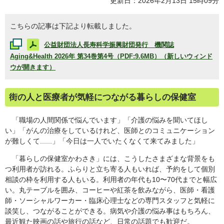
更新日：2026年2月13日 15時09分
こちらの記事は下記より転載しました。
公益財団法人長寿科学振興財団発行 機関誌
Aging&Health
2026年 第34巻第4号（PDF:9.6MB）（新しいウィンド
ウが開きます）
街の人と医療者が気軽につながる暮らしの保健室
「職場の人間関係で悩んでいます」「介護の悩みを聞いてほし
い」「がんの治療をしているけれど、医師とのコミュニケーション
が難しくて......」「今日は一人でいたくなくて来てみました」
「暮らしの保健室かわさき」には、こうしたさまざまな背景をも
つ利用者が訪れる。ふらりと立ち寄る人もいれば、予約をして個別
相談の枠を利用する人もいる。利用者の年代も10〜70代までと幅広
い。丸テーブルを囲み、コーヒーや紅茶を飲みながら、医師・看護
師・ソーシャルワーカー・臨床心理士などの専門スタッフと気軽に
談笑し、つながることができる。病気や介護の悩み事はもちろん、
最近観た映画の話や旅行の話など、日常の話題でも歓迎だ。