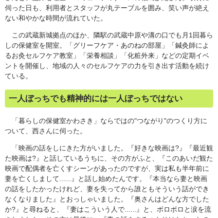
伺った日も、利用者とスタッフが丸テーブルを囲み、笑い声が絶え
ない和やかな時間が流れていた。
この武蔵新城拠点のほか、隣駅の武蔵中原や溝の口でも月1回暮ら
しの保健室を開室。「グリーフケア・あのねの部屋」「鍼灸師によ
るお灸セルフケア教室」「栄養相談」「化粧外来」などの定期イベ
ントを開催し、地域の人々のセルフケアの力を引き出す活動を続け
ている。
一人ぼっちでも精神的には一人ぼっちではない
「暮らしの保健室かわさき」ならではの"つながり"のつくり方に
ついて、西さんに伺った。
「映画の話をしにきた方がいました。『好きな映画は?』『最近観
た映画は?』と話しているうちに、その方がふと、『このあいだ観た
映画で配偶者を亡くすシーンがあったのですが、実は私も半年前に
妻を亡くしまして......』と話し始めたんです。『本当なら妻と映画
の話をしたかったけれど、妻を失ってから誰ともそういう話ができ
なくなりました』とおっしゃいました。『奥さんはどんな方でした
か?』と尋ねると、『妻はこういう人で......』と、ボロボロと涙を流