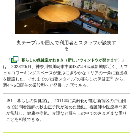
丸テーブルを囲んで利用者とスタッフが談笑す
る
「
」
暮らしの保健室かわさき（新しいウィンドウが開きます）
は、2023年5月、神奈川県川崎市中原区のJR武蔵新城駅近く、カフ
ェやコワーキングスペースが並ぶにぎやかなエリアの一角に新拠点
※1
を開設した。それまでの"出張スタイル"の暮らしの保健室
から、
週4〜5日開催の常設型へと発展した形である。
※1 暮らしの保健室は、2011年に高齢化が進む新宿区の戸山団
地で訪問看護師の秋山正子氏が始めた活動。看護師や医療専門家
が常駐し、健康や病気、介護など暮らしの中でのさまざまな困り
ごとを相談できる。