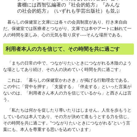
書棚には西智弘編著の『社会的処方』『みんな
の社会的処方』（いずれも学芸出版社）も並ぶ
暮らしの保健室と文庫には各々の会員制度があり、行き来自由
だ。保健室では医療者とつながり、文庫では本やアートに触れて一
人の時間を楽しみ、心の元気を取り戻す----そんな場所である。
利用者本人の力を信じて、その時間を共に過ごす
「まちの日常の中で、つながりたいときにつながれる木陰のよう
な場としてあり続け、その人の決めていく時間を共に過ごす」
これは、「暮らしの保健室かわさき」が掲げる行動理念である。
この中に「背中を押す」「支援する」「伴走する」といった言葉が
ないのは、「利用者さん本人の力を信じているから」と西さんは言
う。
「私たちは何かを促したり導いたりはしません。人生を歩もうと
しているのは本人であり、その方が決めて進もうとする力を信じ、
その時間を共に過ごす。"つながりたいときにつながれる"という言
葉にも、本人を尊重する思いを込めています」