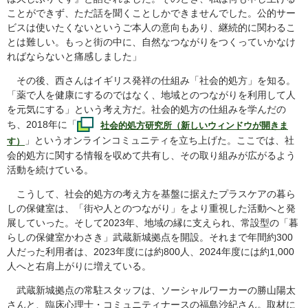
ことができず、ただ話を聞くことしかできませんでした。公的サー
ビスは使いたくないというご本人の意向もあり、継続的に関わるこ
とは難しい。もっと街の中に、自然なつながりをつくっていかなけ
ればならないと痛感しました」
その後、西さんはイギリス発祥の仕組み「社会的処方」を知る。
「薬で人を健康にするのではなく、地域とのつながりを利用して人
を元気にする」という考え方だ。社会的処方の仕組みを学んだの
ち、2018年に「
社会的処方研究所（新しいウィンドウが開きま
」というオンラインコミュニティを立ち上げた。ここでは、社
す）
会的処方に関する情報を収めて共有し、その取り組みが広がるよう
活動を続けている。
こうして、社会的処方の考え方を基盤に据えたプラスケアの暮ら
しの保健室は、「街や人とのつながり」をより重視した活動へと発
展していった。そして2023年、地域の縁に支えられ、常設型の「暮
らしの保健室かわさき」武蔵新城拠点を開設。それまで年間約300
人だった利用者は、2023年度には約800人、2024年度には約1,000
人へと右肩上がりに増えている。
武蔵新城拠点の常駐スタッフは、ソーシャルワーカーの勝山陽太
さんと、臨床心理士・コミュニティナースの福島沙紀さん。取材に