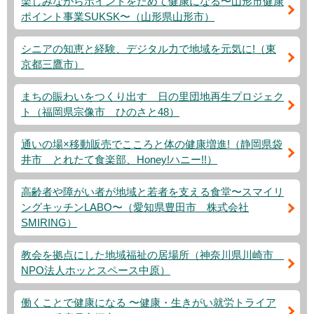
楽しみながらポイントをためて健康になる〜山形市健康
ポイント事業SUKSK〜（山形県山形市）
シニアの知恵と経験、デジタル力で地域を元気に!（東
京都三鷹市）
まちの賑わいをつくり出す 日の里団地再生プロジェク
ト（福岡県宗像市 ひのさと48）
通いの場×移動販売でこころと体の健康増進!（静岡県袋
井市 とれたて食楽部、Honey!ハニー!!）
高齢者や障がい者が地域と若者を支える食堂〜スマイリ
ングキッチンLABO〜（愛知県豊田市 株式会社
SMIRING）
教会を拠点にした地域福祉の居場所（神奈川県川崎市
NPO法人ホッとスペース中原）
働くことで健康になる 〜健康・生きがい就労トライア