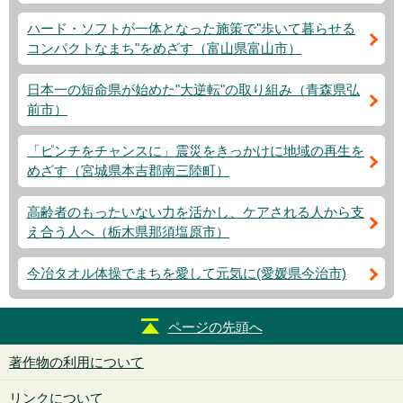
ハード・ソフトが一体となった施策で"歩いて暮らせる
コンパクトなまち"をめざす（富山県富山市）
日本一の短命県が始めた"大逆転"の取り組み（青森県弘
前市）
「ピンチをチャンスに」震災をきっかけに地域の再生を
めざす（宮城県本吉郡南三陸町）
高齢者のもったいない力を活かし、ケアされる人から支
え合う人へ（栃木県那須塩原市）
今冶タオル体操でまちを愛して元気に(愛媛県今治市)
ページの先頭へ
著作物の利用について
リンクについて