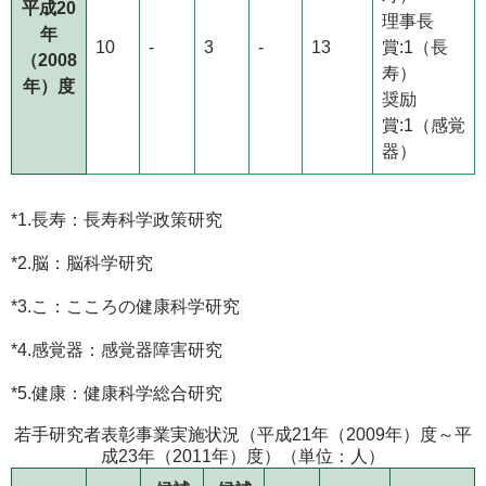
平成20
理事長
年
10
-
3
-
13
賞:1（長
（2008
寿）
年）度
奨励
賞:1（感覚
器）
*1.長寿：長寿科学政策研究
*2.脳：脳科学研究
*3.こ：こころの健康科学研究
*4.感覚器：感覚器障害研究
*5.健康：健康科学総合研究
若手研究者表彰事業実施状況（平成21年（2009年）度～平
成23年（2011年）度）（単位：人）