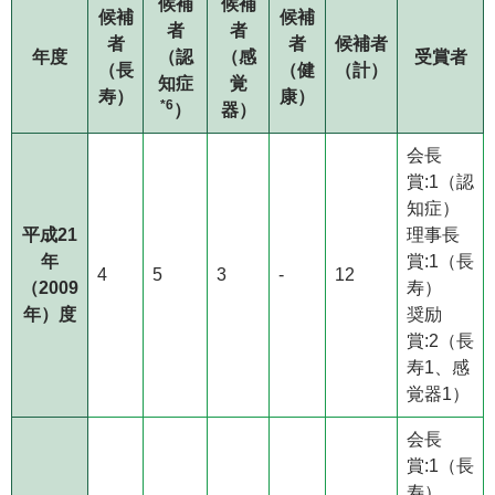
候補
候補
候補
候補
者
者
者
者
候補者
年度
（認
（感
受賞者
（長
（健
（計）
知症
覚
寿）
康）
*6
）
器）
会長
賞:1（認
知症）
平成21
理事長
年
賞:1（長
4
5
3
-
12
（2009
寿）
年）度
奨励
賞:2（長
寿1、感
覚器1）
会長
賞:1（長
寿）