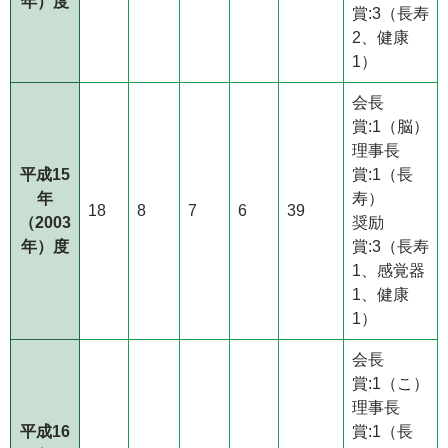
年）度
賞:3（長寿
2、健康
1）
会長
賞:1（脳）
理事長
平成15
賞:1（長
年
寿）
18
8
7
6
39
（2003
奨励
年）度
賞:3（長寿
1、感覚器
1、健康
1）
会長
賞:1（こ）
理事長
平成16
賞:1（長