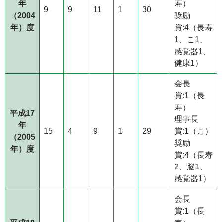
年
寿）
9
9
11
1
30
（2004
奨励
年）度
賞:4（長寿
1、こ1、
感覚器1、
健康1）
会長
賞:1（長
寿）
平成17
理事長
年
15
4
9
1
29
賞:1（こ）
（2005
奨励
年）度
賞:4（長寿
2、脳1、
感覚器1）
会長
賞:1（長