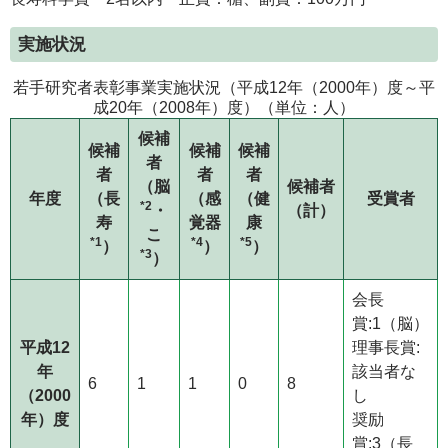
実施状況
若手研究者表彰事業実施状況（平成12年（2000年）度～平
成20年（2008年）度）（単位：人）
候補
候補
候補
候補
者
者
者
者
（脳
候補者
年度
（長
（感
（健
受賞者
*2
・
（計）
寿
覚器
康
こ
*1
*4
*5
）
）
）
*3
）
会長
賞:1（脳）
平成12
理事長賞:
年
該当者な
6
1
1
0
8
（2000
し
年）度
奨励
賞:3（長