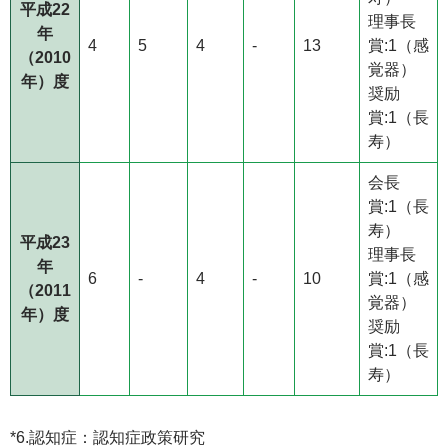
平成22
理事長
年
4
5
4
-
13
賞:1（感
（2010
覚器）
年）度
奨励
賞:1（長
寿）
会長
賞:1（長
寿）
平成23
理事長
年
6
-
4
-
10
賞:1（感
（2011
覚器）
年）度
奨励
賞:1（長
寿）
*6.認知症：認知症政策研究