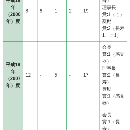
平成18
寿）
年
理事長
8
8
1
2
19
（2006
賞:1（こ）
年）度
奨励
賞:2（長寿
1、こ1）
会長
賞:1（感覚
器）
平成19
理事長
年
12
-
5
-
17
賞:2（長
（2007
寿）
年）度
奨励
賞:1（感覚
器）
会長
賞:1（長
寿）