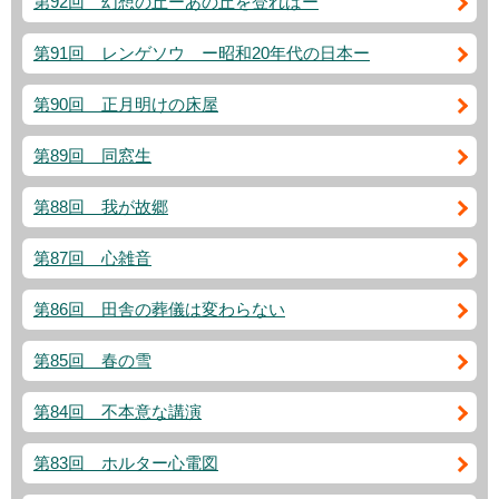
第92回 幻想の丘ーあの丘を登ればー
第91回 レンゲソウ ー昭和20年代の日本ー
第90回 正月明けの床屋
第89回 同窓生
第88回 我が故郷
第87回 心雑音
第86回 田舎の葬儀は変わらない
第85回 春の雪
第84回 不本意な講演
第83回 ホルター心電図