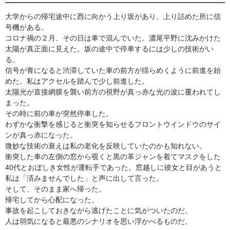
大学からの帰宅途中に西に向かう上り坂があり、上り詰めた所に信
号機がある。
コロナ禍の２月、その日は車で混んでいた。濃尾平野に沈みかけた
太陽が真正面に見えた。坂の途中で停車するには少しの技術がい
る。
信号が青になると渋滞していた車の前方が揺らめくように前進を始
めた。私はアクセルを踏んで少し前進した。
太陽光が直接網膜を襲い前方の視野が真っ赤な光の波に覆われてし
まった。
その時に前の車が突然停車した。
わずかな衝撃を感じると衝突を知らせるフロントウインドウのサイ
ンが真っ赤になった。
微妙な技術の衰えは私の老化を反映していたのかも知れない。
衝突した車の左側の窓から覗くと黒の革ジャンを着てマスクをした
40代とおぼしき女性が運転手であった。窓越しに彼女と目があうと
私は「済みませんでした」と声に出して言った。
そして、そのまま家へ帰った。
帰宅してから心配になった。
事故を起こしておきながら逃げたことに気がついたのだ。
人は弱気になると最悪のシナリオを思い浮かべるものだ。