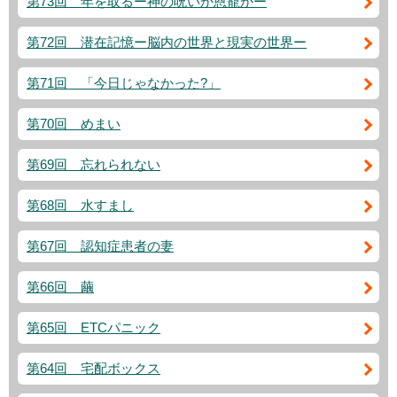
第73回 年を取るー神の呪いか恩寵かー
第72回 潜在記憶ー脳内の世界と現実の世界ー
第71回 「今日じゃなかった?」
第70回 めまい
第69回 忘れられない
第68回 水すまし
第67回 認知症患者の妻
第66回 繭
第65回 ETCパニック
第64回 宅配ボックス