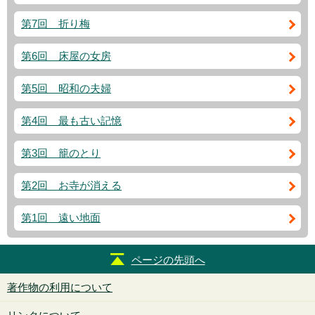
第7回 折り梅
第6回 床屋の女房
第5回 昭和の夫婦
第4回 最も古い記憶
第3回 籠のとり
第2回 お寺が消える
第1回 遠い地面
ページの先頭へ
著作物の利用について