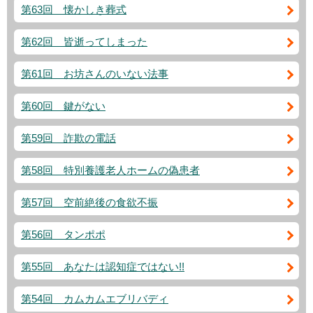
第63回 懐かしき葬式
第62回 皆逝ってしまった
第61回 お坊さんのいない法事
第60回 鍵がない
第59回 詐欺の電話
第58回 特別養護老人ホームの偽患者
第57回 空前絶後の食欲不振
第56回 タンポポ
第55回 あなたは認知症ではない!!
第54回 カムカムエブリバディ