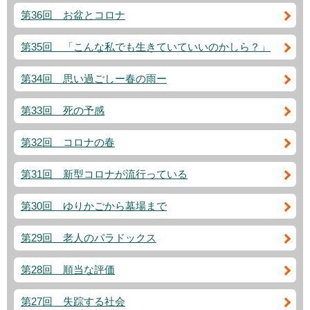
第36回 お盆とコロナ
第35回 「こんな私でも生きていていいのかしら？」
第34回 思い過ごしー春の雨ー
第33回 死の予感
第32回 コロナの春
第31回 新型コロナが流行っている
第30回 ゆりかごから墓場まで
第29回 老人のパラドックス
第28回 順当な評価
第27回 失踪する社会