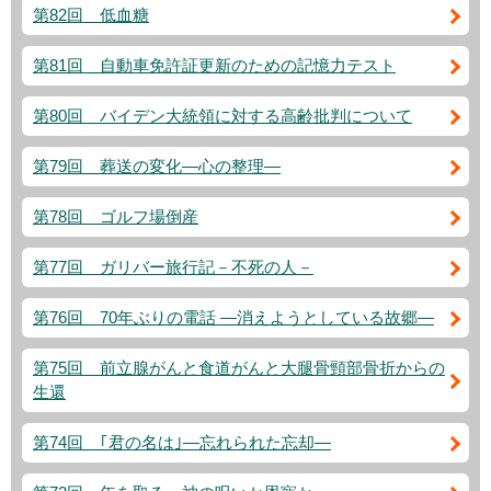
第82回 低血糖
第81回 自動車免許証更新のための記憶力テスト
第80回 バイデン大統領に対する高齢批判について
第79回 葬送の変化―心の整理―
第78回 ゴルフ場倒産
第77回 ガリバー旅行記－不死の人－
第76回 70年ぶりの電話 ―消えようとしている故郷―
第75回 前立腺がんと食道がんと大腿骨頸部骨折からの
生還
第74回 ｢君の名は｣―忘れられた忘却―