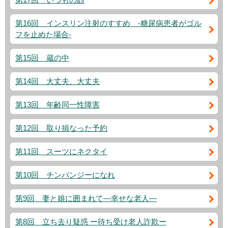
第16回 インスリン注射のすすめ -糖尿病患者がゴル
フを止めた場合-
第15回 蔵の中
第14回 大丈夫、大丈夫
第13回 年齢同一性障害
第12回 取り損なった予約
第11回 スーツにネクタイ
第10回 チンパンジーになれ
第9回 妻と娘に囲まれて―幸せな老人―
第8回 立ち去り疑惑 ー待ち受け老人詐欺ー