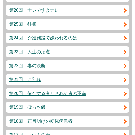
第26回 ナレですよナレ
第25回 徘徊
第24回 介護施設で嫌われるのは
第23回 人生の頂点
第22回 妻の決断
第21回 お別れ
第20回 依存する者とされる者の不幸
第19回 ぼっち飯
第18回 正月明けの糖尿病患者
第17回 いつもの顔