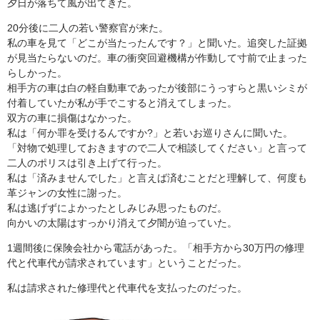
夕日が落ちて風が出てきた。
20分後に二人の若い警察官が来た。
私の車を見て「どこが当たったんです？」と聞いた。追突した証拠
が見当たらないのだ。車の衝突回避機構が作動して寸前で止まった
らしかった。
相手方の車は白の軽自動車であったが後部にうっすらと黒いシミが
付着していたが私が手でこすると消えてしまった。
双方の車に損傷はなかった。
私は「何か罪を受けるんですか?」と若いお巡りさんに聞いた。
「対物で処理しておきますので二人で相談してください」と言って
二人のポリスは引き上げて行った。
私は「済みませんでした」と言えば済むことだと理解して、何度も
革ジャンの女性に謝った。
私は逃げずによかったとしみじみ思ったものだ。
向かいの太陽はすっかり消えて夕闇が迫っていた。
1週間後に保険会社から電話があった。「相手方から30万円の修理
代と代車代が請求されています」ということだった。
私は請求された修理代と代車代を支払ったのだった。