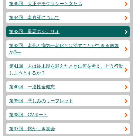
第45回 大正デモクラシーと女たち
第44回 老衰死について
第43回 最悪のシナリオ
第42回 老化と病気―老化とは治すことができる病気
か?―
第41回 人は終末期を迎えたときに何を考え、どう行動
しようとするか？
第40回 一過性全健忘
第39回 悲しみのリーフレット
第38回 CVポート
第37回 懐かしき宴会