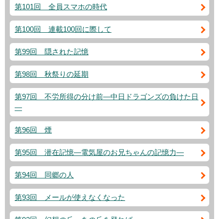
第101回 全員スマホの時代
第100回 連載100回に際して
第99回 隠された記憶
第98回 秋祭りの延期
第97回 不労所得の分け前―中日ドラゴンズの負けた日
―
第96回 煙
第95回 潜在記憶―電気屋のお兄ちゃんの記憶力―
第94回 同郷の人
第93回 メールが使えなくなった