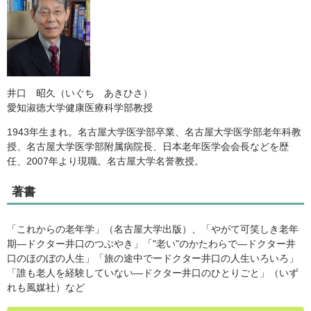
井口 昭久（いぐち あきひさ）
愛知淑徳大学健康医療科学部教授
1943年生まれ。名古屋大学医学部卒業、名古屋大学医学部老年科教
授、名古屋大学医学部附属病院長、日本老年医学会会長などを歴
任、2007年より現職。名古屋大学名誉教授。
著書
「これからの老年学」（名古屋大学出版）、「やがて可笑しき老年
期―ドクター井口のつぶやき」「"老い"のかたわらで―ドクター井
口のほのぼの人生」「旅の途中でードクター井口の人生いろいろ」
「誰も老人を経験していない―ドクター井口のひとりごと」（いず
れも風媒社）など