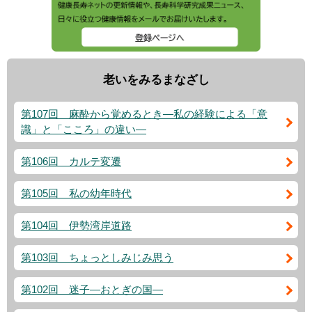
老いをみるまなざし
第107回 麻酔から覚めるとき―私の経験による「意
識」と「こころ」の違い―
第106回 カルテ変遷
第105回 私の幼年時代
第104回 伊勢湾岸道路
第103回 ちょっとしみじみ思う
第102回 迷子―おとぎの国―