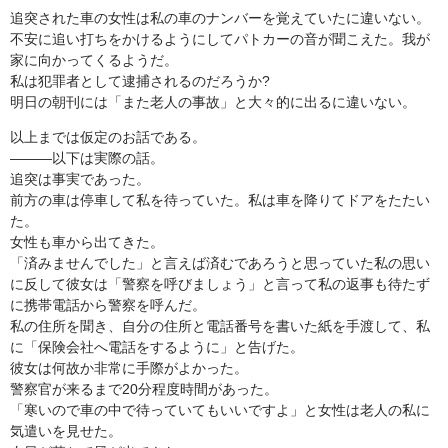
追突された車の女性は私の車のナンバーを覚えていたに違いない。
不安に追い打ちをかけるようにしてパトカーの音が聞こえた。我が
家に向かってくるようだ。
私は犯罪者として逮捕されるのだろうか?
明日の朝刊には「また老人の事故」と大々的に出るに違いない。
以上までは仮定のお話である。
―――以下は実際の話。
追突は事実であった。
前方の車は停車して私を待っていた。私は車を降りてドアをたたい
た。
女性も車から出てきた。
「済みませんでした」と言えば済むであろうと思っていた私の思い
に反して彼女は「警察を呼びましょう」と言って私の返事も待たず
に携帯電話から警察を呼んだ。
私の住所を聞き、自分の住所と電話番号を書いた紙を手渡して、私
に「保険会社へ電話をするように」と告げた。
彼女は何故か非常に手際がよかった。
警察官が来るまで20分程度時間があった。
「寒いので車の中で待っていてもいいですよ」と女性は老人の私に
気遣いを見せた。