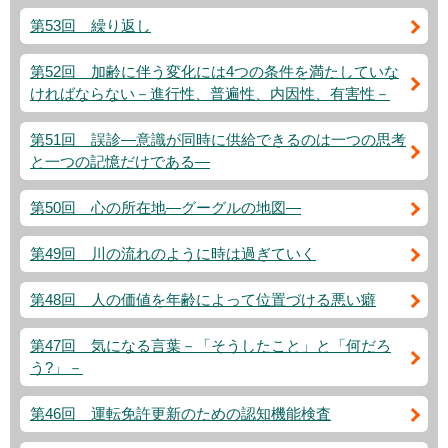
第53回 繰り返し
第52回 加齢に伴う変化には4つの条件を満たしていな
ければならない－進行性、普遍性、内因性、有害性－
第51回 誤診―意識が同時に供給できるのは一つの思考
と一つの記憶だけである―
第50回 心の所在地―グーグルの地図―
第49回 川の流れのように時は過ぎていく
第48回 人の価値を年齢によって位置づける悪い癖
第47回 気になる言葉－「そうしたこと」と「何だろ
う?」－
第46回 運転免許更新のための認知機能検査