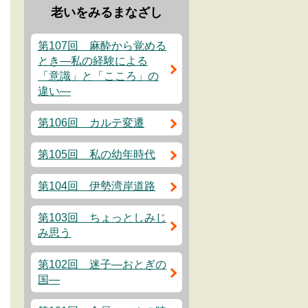
老いをみるまなざし
第107回 麻酔から覚める
とき―私の経験による
「意識」と「こころ」の
違い―
第106回 カルテ変遷
第105回 私の幼年時代
第104回 伊勢湾岸道路
第103回 ちょっとしみじ
み思う
第102回 迷子―おとぎの
国―