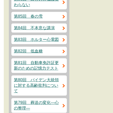
わらない
第85回 春の雪
第84回 不本意な講演
第83回 ホルター心電図
第82回 低血糖
第81回 自動車免許証更
新のための記憶力テスト
第80回 バイデン大統領
に対する高齢批判につい
て
第79回 葬送の変化―心
の整理―