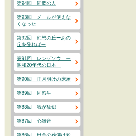
第94回 同郷の人
第93回 メールが使えな
くなった
第92回 幻想の丘ーあの
丘を登ればー
第91回 レンゲソウ ー
昭和20年代の日本ー
第90回 正月明けの床屋
第89回 同窓生
第88回 我が故郷
第87回 心雑音
第86回 田舎の葬儀は変