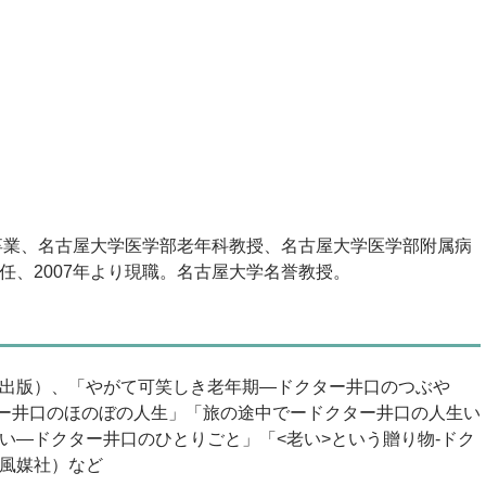
部卒業、名古屋大学医学部老年科教授、名古屋大学医学部附属病
任、2007年より現職。名古屋大学名誉教授。
出版）、「やがて可笑しき老年期―ドクター井口のつぶや
ター井口のほのぼの人生」「旅の途中でードクター井口の人生い
い―ドクター井口のひとりごと」「<老い>という贈り物-ドク
風媒社）など