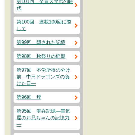
第101回 全員スマホの時
代
第100回 連載100回に際
して
第99回 隠された記憶
第98回 秋祭りの延期
第97回 不労所得の分け
前―中日ドラゴンズの負
けた日―
第96回 煙
第95回 潜在記憶―電気
屋のお兄ちゃんの記憶力
―