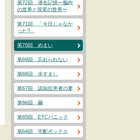
第72回 潜在記憶ー脳内
の世界と現実の世界ー
第71回 「今日じゃなか
った?」
第70回 めまい
第69回 忘れられない
第68回 水すまし
第67回 認知症患者の妻
第66回 繭
第65回 ETCパニック
第64回 宅配ボックス