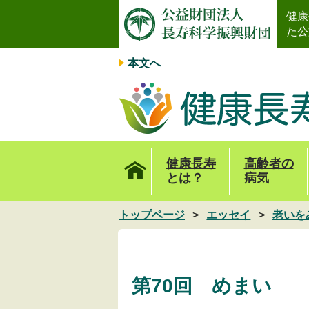
健康
た公
本文へ
健康長寿
高齢者の
とは？
病気
トップページ
エッセイ
老いを
第70回 めまい