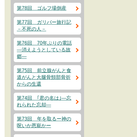
第78回 ゴルフ場倒産
第77回 ガリバー旅行記
－不死の人－
第76回 70年ぶりの電話
―消えようとしている故
郷―
第75回 前立腺がんと食
道がんと大腿骨頸部骨折
からの生還
第74回 ｢君の名は｣―忘
れられた忘却―
第73回 年を取るー神の
呪いか恩寵かー