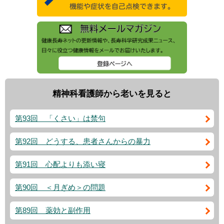
精神科看護師から老いを見ると
第93回 「くさい」は禁句
第92回 どうする、患者さんからの暴力
第91回 心配よりも添い寝
第90回 ＜月ぎめ＞の問題
第89回 薬効と副作用