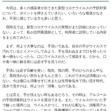
今回は、多くの感染者が出てきた新型コロナウイルスの予防対策
について、ポイントを押さえていきたい。いろいろな報道がなさ
れ、不安に感じている方も多いと思う。
現時点では、新型コロナウイルスの実態がまだ詳細にわかってい
ない。よって、私が訪問看護師として、利用者に説明している内容
をまとめてみたい。
まず、何より大事なのは、手洗いである。自分の手がウイルスで
汚れているとイメージしてみよう。手を洗わぬままで口を拭ったり
食べ物をいじったら、口にウイルスが入って感染する。だから、口
や食べ物に触る前には必ず手を洗うのだ。
手洗いは必ず石鹸を使い、指先、指の間、手のひらのまん中な
ど、普段洗わない部分もきちんと洗う。これができれば消毒はいら
ない。今は傷口も消毒せずに水または生理食塩水で洗い流す時代。
流水で流すのは、何よりの「消毒」なのである。
とは言え、手が洗えない時もあるだろう。その時は、アルコール
の手指消毒剤はウイルスを退治できる。また、ウイルスのついた手
で触った場所には、ウイルスがつく。それが心配なら、消毒用アル
コールで拭くのがよい。これは、医療機関などでは行っている方法