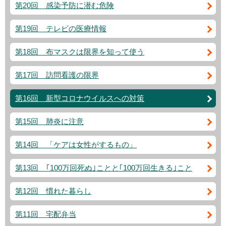
第20回 感染予防に潜む危険
第19回 テレビの医療情報
第18回 布マスクは限界を知って使う
第17回 訪問看護の限界
第16回 新型コロナウイルスへの対策
第15回 肺炎に注意
第14回 「ケアは女性がするもの」
第13回 ｢100万回死ぬ｣ことと｢100万回生きる｣こと
第12回 慣れた暮らし
第11回 宅配弁当