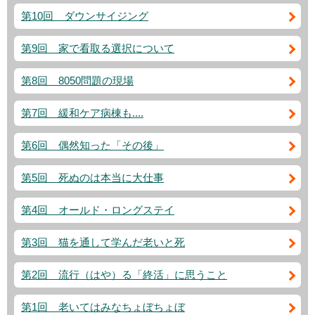
第10回 ダウンサイジング
第9回 家で看取る選択について
第8回 8050問題の現場
第7回 緩和ケア病棟も....
第6回 偶然知った「その後」
第5回 死ぬのは本当に大仕事
第4回 オールド・ロングステイ
第3回 猫を通して学んだ老いと死
第2回 流行（はや）る「終活」に思うこと
第1回 老いてはみなちょぼちょぼ