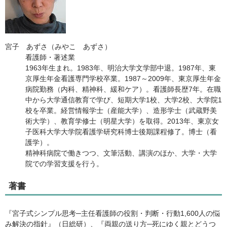
宮子 あずさ（みやこ あずさ）
看護師・著述業
1963年生まれ。1983年、明治大学文学部中退。1987年、東
京厚生年金看護専門学校卒業。1987～2009年、東京厚生年金
病院勤務（内科、精神科、緩和ケア）。看護師長歴7年。在職
中から大学通信教育で学び、短期大学1校、大学2校、大学院1
校を卒業。経営情報学士（産能大学）、造形学士（武蔵野美
術大学）、教育学修士（明星大学）を取得。2013年、東京女
子医科大学大学院看護学研究科博士後期課程修了。博士（看
護学）。
精神科病院で働きつつ、文筆活動、講演のほか、大学・大学
院での学習支援を行う。
著書
『宮子式シンプル思考─主任看護師の役割・判断・行動1,600人の悩
み解決の指針』（日総研）、『両親の送り方─死にゆく親とどうつ