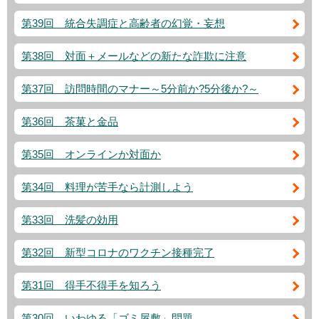
第39回 統合失調症と高齢者の幻覚・妄想
第38回 対面＋メールなどの新たな詐欺に注意
第37回 訪問時間のマナー～5分前か?5分後か?～
第36回 茶菓と金品
第35回 オンラインか対面か
第34回 料理が苦手なら計測しよう
第33回 洗髪の効用
第32回 新型コロナのワクチン接種完了
第31回 得手不得手を知ろう
第30回 いわゆる「ゴミ屋敷」問題