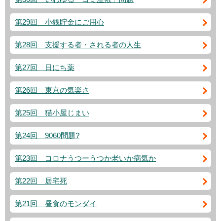
第29回 小銭貯金にご用心
第28回 支援する者・される者の人生
第27回 日にち薬
第26回 東京の気楽さ
第25回 猫小屋じまい
第24回 9060問題?
第23回 コロナうつーうつか老いか病気か
第22回 居宅死
第21回 昼食のモンダイ