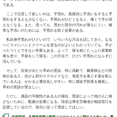
である。
ここで注意して欲しいのは、手荒れ。真面目に手洗いをすると手
荒れをする人も少なくない。手荒れがひどくなると、痛くて手が洗
えなくなる。また、洗っても、荒れた部分の汚れが落ちにくい。確
実な手洗いのためには、手荒れを防ぐ必要がある。
私自身手荒れがひどいので、いろいろな方法を試してきた。なる
べくマメにハンドクリームを塗るのがよいとわかっていても、手が
べたつくとできない作業もある。よって、寝る前にたっぷり尿素軟
膏を塗り、手袋をして寝る。この方法で、ひどい手荒れにならずに
済んでいる。
そして、症状が出たら早めの受診。特に高齢で、糖尿病などの持
病がある人、抗がん剤やステロイドなど、免疫力を落とす薬を飲ん
でいる人は、かかると重症化しやすい。特に感染予防策を徹底し、
早めの受診が望ましい。
ただし、感染の可能性のある人の場合、受診によって他の人に移
さないために、配慮が必要になる。現在は厚生労働省が相談窓口を
設置しているので、指示に従って受診してほしい。
首相官邸 各都道府県の新型コロナウイルスに関するお知らせ・電