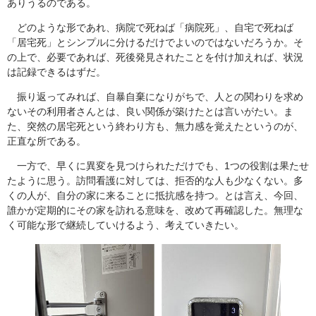
ありうるのである。
どのような形であれ、病院で死ねば「病院死」、自宅で死ねば
「居宅死」とシンプルに分けるだけでよいのではないだろうか。そ
の上で、必要であれば、死後発見されたことを付け加えれば、状況
は記録できるはずだ。
振り返ってみれば、自暴自棄になりがちで、人との関わりを求め
ないその利用者さんとは、良い関係が築けたとは言いがたい。ま
た、突然の居宅死という終わり方も、無力感を覚えたというのが、
正直な所である。
一方で、早くに異変を見つけられただけでも、1つの役割は果たせ
たように思う。訪問看護に対しては、拒否的な人も少なくない。多
くの人が、自分の家に来ることに抵抗感を持つ。とは言え、今回、
誰かが定期的にその家を訪れる意味を、改めて再確認した。無理な
く可能な形で継続していけるよう、考えていきたい。