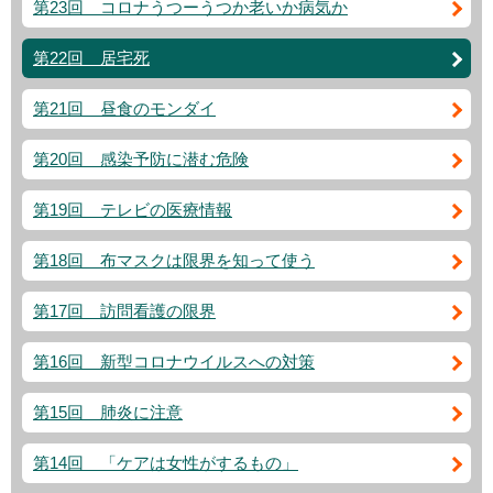
第23回 コロナうつーうつか老いか病気か
第22回 居宅死
第21回 昼食のモンダイ
第20回 感染予防に潜む危険
第19回 テレビの医療情報
第18回 布マスクは限界を知って使う
第17回 訪問看護の限界
第16回 新型コロナウイルスへの対策
第15回 肺炎に注意
第14回 「ケアは女性がするもの」