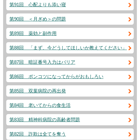
第91回 心配よりも添い寝
第90回 ＜月ぎめ＞の問題
第89回 薬効と副作用
第88回 「まず、今どうしてほしいか教えてください」
第87回 暗証番号入力はバリア
第86回 ポンコツになってからがおもしろい
第85回 双葉病院の再出発
第84回 老いてからの食生活
第83回 精神科病院の高齢者問題
第82回 詐欺は全てを奪う