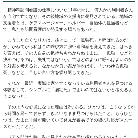
精神科訪問看護の仕事についた11年の間に、何人かの利用者さん
が自宅で亡くなり、その後地域の支援者に発見されている。地域の
支援者とは、ケアマネージャー、ヘルパー、自治体の担当者など
で、私たち訪問看護師が発見する場合もあった。
こうした亡くなり方は、往々にして「孤独死」と呼ばれるのだ
が、かねてから私はこの呼び方に強い違和感を覚えてきた。はっき
り言えば、その人自身の気持ちもわからぬままに、「孤独」などと
決めつけるのは、失礼ではないか。ではどのように呼べばよいのか
と対案を考えると、なかなか良い案が浮かばず、「いわゆる孤独
死」などと、苦しい言い方を繰り返してきた。
それが、最近、実際に家で亡くなっている利用者さんを見つける
体験をして、シンプルに「居宅死」でよいのではないかと考えるよ
うになった。
そのような心境になった理由は2つある。ひとつは、亡くなってか
ら時間が経っておらず、きれいなまま見つけられたこと。もうひと
つは、たまたま鍵が開いていて発見が容易でその後の対応がスムー
ズだったことだ。
ドアを開けた時、私に見えたのは布団に横たわるその人だった。