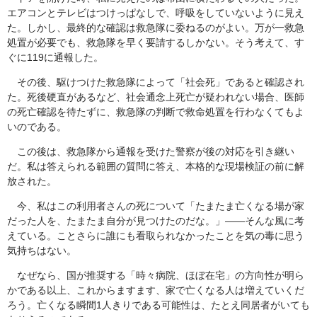
エアコンとテレビはつけっぱなしで、呼吸をしていないように見え
た。しかし、最終的な確認は救急隊に委ねるのがよい。万が一救急
処置が必要でも、救急隊を早く要請するしかない。そう考えて、す
ぐに119に通報した。
その後、駆けつけた救急隊によって「社会死」であると確認され
た。死後硬直があるなど、社会通念上死亡が疑われない場合、医師
の死亡確認を待たずに、救急隊の判断で救命処置を行わなくてもよ
いのである。
この後は、救急隊から通報を受けた警察が後の対応を引き継い
だ。私は答えられる範囲の質問に答え、本格的な現場検証の前に解
放された。
今、私はこの利用者さんの死について「たまたま亡くなる場が家
だった人を、たまたま自分が見つけたのだな。」――そんな風に考
えている。ことさらに誰にも看取られなかったことを気の毒に思う
気持ちはない。
なぜなら、国が推奨する「時々病院、ほぼ在宅」の方向性が明ら
かである以上、これからますます、家で亡くなる人は増えていくだ
ろう。亡くなる瞬間1人きりである可能性は、たとえ同居者がいても