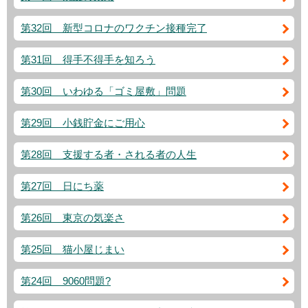
第32回 新型コロナのワクチン接種完了
第31回 得手不得手を知ろう
第30回 いわゆる「ゴミ屋敷」問題
第29回 小銭貯金にご用心
第28回 支援する者・される者の人生
第27回 日にち薬
第26回 東京の気楽さ
第25回 猫小屋じまい
第24回 9060問題?