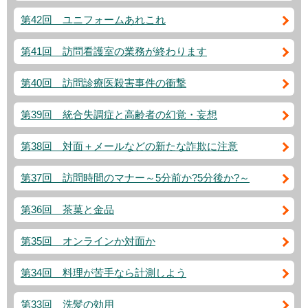
第42回 ユニフォームあれこれ
第41回 訪問看護室の業務が終わります
第40回 訪問診療医殺害事件の衝撃
第39回 統合失調症と高齢者の幻覚・妄想
第38回 対面＋メールなどの新たな詐欺に注意
第37回 訪問時間のマナー～5分前か?5分後か?～
第36回 茶菓と金品
第35回 オンラインか対面か
第34回 料理が苦手なら計測しよう
第33回 洗髪の効用