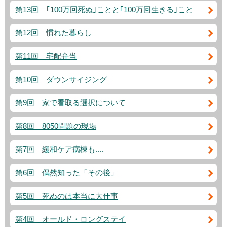
第13回 ｢100万回死ぬ｣ことと｢100万回生きる｣こと
第12回 慣れた暮らし
第11回 宅配弁当
第10回 ダウンサイジング
第9回 家で看取る選択について
第8回 8050問題の現場
第7回 緩和ケア病棟も....
第6回 偶然知った「その後」
第5回 死ぬのは本当に大仕事
第4回 オールド・ロングステイ