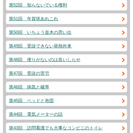
第52回 知らないでいる権利
第51回 年賀状あれこれ
第50回 いちょう並木の思い出
第49回 受診できない発熱外来
第48回 便りがないのは良いしらせ
第47回 受診の苦労
第46回 病気と確率
第45回 ベッドと布団
第44回 電気メーターの話
第43回 訪問看護でも大事なコンビニのトイレ