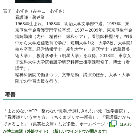
宮子 あずさ（みやこ あずさ）
看護師・著述業
1963年生まれ。1983年、明治大学文学部中退。1987年、東
京厚生年金看護専門学校卒業。1987～2009年、東京厚生年金
病院勤務（内科、精神科、緩和ケア）。看護師長歴7年。在職
中から大学通信教育で学び、短期大学1校、大学2校、大学院1
校を卒業。経営情報学士（産能大学）、造形学士（武蔵野美
術大学）、教育学修士（明星大学）を取得。2013年、東京女
子医科大学大学院看護学研究科博士後期課程修了。博士（看
護学）。
精神科病院で働きつつ、文筆活動、講演のほか、大学・大学
院での学習支援を行う。
著書
「まとめない
ACP
整わない現場,予測しきれない死（医学書院）、
『看護師という生き方』（ちくまプリマ―新書）、『看護婦だから
できること』（集英社文庫）など多数。ホームページ：
ほんわ
か博士生活（外部サイト）（新しいウインドウが開きます）