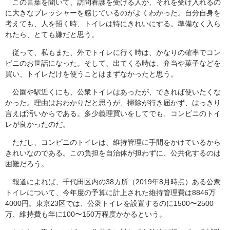
この言葉を聞いて、訪問看護を受ける人が、それを受け入れるの
に大きなプレッシャーを感じているのがよくわかった。自分自身を
考えても、人を招く時、トイレは特にきれいにする。準備なく入ら
れたら、とても嫌だと思う。
従って、私もまた、外でトイレに行く時は、かなりの確率でコン
ビニのお世話になった。そして、出てくる時は、弁当や菓子などを
買い、トイレだけを使うことはまずなかったと思う。
公園や駅近くにも、公衆トイレはあったが、できれば使いたくな
かった。理由はおわかりだと思うが、掃除が行き届かず、はっきり
言えば汚いからである。多少義理買いをしてでも、コンビニのトイ
レが良かったのだ。
ただし、コンビニのトイレは、維持管理に手間をかけているから
きれいなのである。この負担を自治体が担わずに、公共化するのは
困難だろう。
報道によれば、千代田区内の38カ所（2019年8月時点）ある公衆
トイレについて、今年度の予算に計上された維持管理費は8846万
4000円。東京23区では、公衆トイレを設置するのに1500〜2500
万、維持費も年に100〜150万程度かかるという。