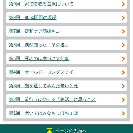
第9回 家で看取る選択について
第8回 8050問題の現場
第7回 緩和ケア病棟も....
第6回 偶然知った「その後」
第5回 死ぬのは本当に大仕事
第4回 オールド・ロングステイ
第3回 猫を通して学んだ老いと死
第2回 流行（はや）る「終活」に思うこと
第1回 老いてはみなちょぼちょぼ
ページの先頭へ