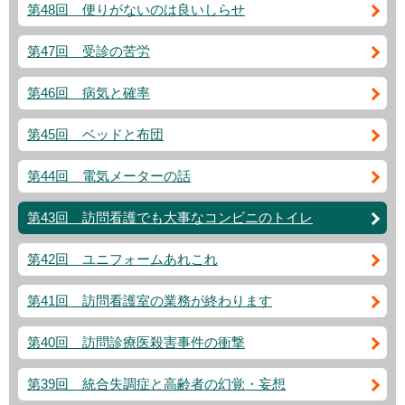
第48回 便りがないのは良いしらせ
第47回 受診の苦労
第46回 病気と確率
第45回 ベッドと布団
第44回 電気メーターの話
第43回 訪問看護でも大事なコンビニのトイレ
第42回 ユニフォームあれこれ
第41回 訪問看護室の業務が終わります
第40回 訪問診療医殺害事件の衝撃
第39回 統合失調症と高齢者の幻覚・妄想