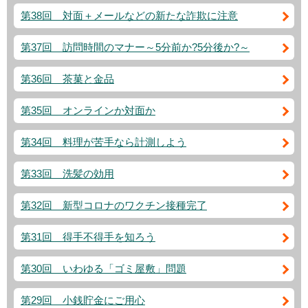
第38回 対面＋メールなどの新たな詐欺に注意
第37回 訪問時間のマナー～5分前か?5分後か?～
第36回 茶菓と金品
第35回 オンラインか対面か
第34回 料理が苦手なら計測しよう
第33回 洗髪の効用
第32回 新型コロナのワクチン接種完了
第31回 得手不得手を知ろう
第30回 いわゆる「ゴミ屋敷」問題
第29回 小銭貯金にご用心