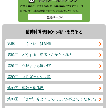
精神科看護師から老いを見ると
第93回 「くさい」は禁句
第92回 どうする、患者さんからの暴力
第91回 心配よりも添い寝
第90回 ＜月ぎめ＞の問題
第89回 薬効と副作用
第88回 「まず、今どうしてほしいか教えてください」