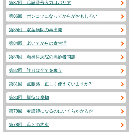
第87回 暗証番号入力はバリア
第86回 ポンコツになってからがおもしろい
第85回 双葉病院の再出発
第84回 老いてからの食生活
第83回 精神科病院の高齢者問題
第82回 詐欺は全てを奪う
第81回 点眼薬、正しく使えていますか?
第80回 期待は魔物
第79回 看護師になるのにいくらかかるか
第78回 母との約束