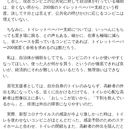
しかし、現在コンビニの公共化に対して自治体が行っている補助
は、全くない所から、200個のトイレットペーパー支給という程
度。決して十分とは言えず、公共化の呼びかけに応じるコンビニは
増えていない。
ちなみに、トイレットペーパー支給については、いっぺんにもら
っても置き場に困る、との声もある。確かに、在庫も極端に減ら
し、省スペースを図っているコンビニであれば、トイレットペーパ
ー200個置く余裕を求めるのは酷だろう。
私は、自治体が補助をしてでも、コンビニのトイレが使いやすく
なってほしい。使った人が何かを買う、というのが徹底できれば良
いが、経済的にそれが難しい人もいるだろう。無理強いはできな
い。
居宅支援者としては、自分自身のトイレのみならず、高齢者の外
出も気になっている。近くに出かけるだけでも、トイレが心配な高
齢者は想像以上に多い。「おしっこが近いから」「下剤を飲んでい
るから」と、排泄は外出の障害になりやすいのだ。
実際、新型コロナウイルスの感染が今より激しかった時は、トイ
レを使わせないコンビニがほとんどだった。感染予防のためのステ
イホームと合わせ、トイレの閉鎖もまた、高齢者の外出を阻んだと