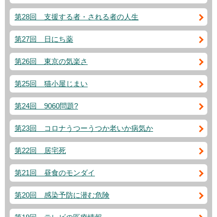
第28回 支援する者・される者の人生
第27回 日にち薬
第26回 東京の気楽さ
第25回 猫小屋じまい
第24回 9060問題?
第23回 コロナうつーうつか老いか病気か
第22回 居宅死
第21回 昼食のモンダイ
第20回 感染予防に潜む危険