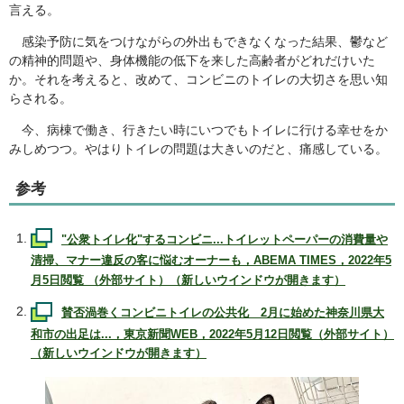
言える。
感染予防に気をつけながらの外出もできなくなった結果、鬱など
の精神的問題や、身体機能の低下を来した高齢者がどれだけいた
か。それを考えると、改めて、コンビニのトイレの大切さを思い知
らされる。
今、病棟で働き、行きたい時にいつでもトイレに行ける幸せをか
みしめつつ。やはりトイレの問題は大きいのだと、痛感している。
参考
"公衆トイレ化"するコンビニ...トイレットペーパーの消費量や
清掃、マナー違反の客に悩むオーナーも，
ABEMA TIMES
，2022年5
月5日閲覧 （外部サイト）（新しいウインドウが開きます）
賛否渦巻くコンビニトイレの公共化 2月に始めた神奈川県大
和市の出足は...，東京新聞WEB，2022年5月12日閲覧（外部サイト）
（新しいウインドウが開きます）