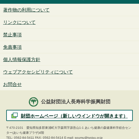
著作物の利用について
リンクについて
禁止事項
免責事項
個人情報保護方針
ウェブアクセシビリティについて
お問合せ
公益財団法人長寿科学振興財団
財団ホームページ（新しいウインドウが開きます）
〒470-2101 愛知県知多郡東浦町大字森岡字源吾山1-1 あいち健康の森健康科学総合セン
ター(あいち健康プラザ)4階
TEL:
0562-84-5411
FAX: 0562-84-5414 E-mail:
soumu@tyojyu.or.jp