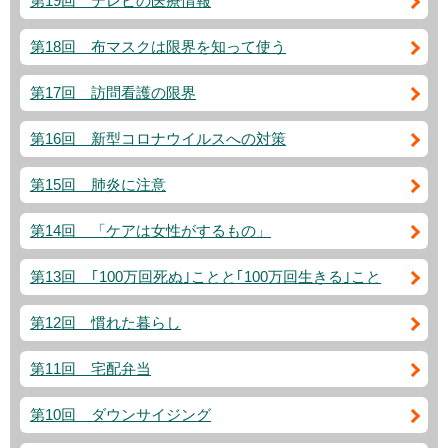
第19回 テレビの医療情報
第18回 布マスクは限界を知って使う
第17回 訪問看護の限界
第16回 新型コロナウイルスへの対策
第15回 肺炎に注意
第14回 「ケアは女性がするもの」
第13回 ｢100万回死ぬ｣ことと｢100万回生きる｣こと
第12回 慣れた暮らし
第11回 宅配弁当
第10回 ダウンサイジング