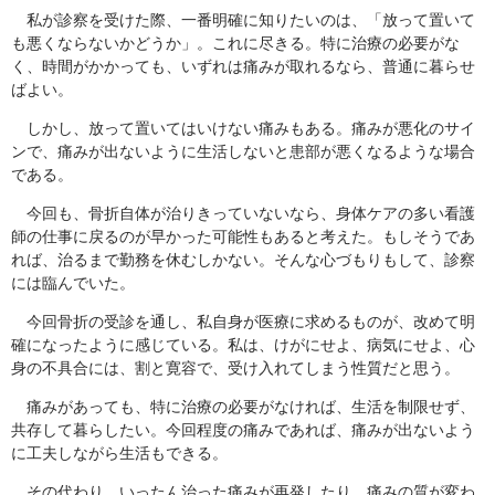
私が診察を受けた際、一番明確に知りたいのは、「放って置いて
も悪くならないかどうか」。これに尽きる。特に治療の必要がな
く、時間がかかっても、いずれは痛みが取れるなら、普通に暮らせ
ばよい。
しかし、放って置いてはいけない痛みもある。痛みが悪化のサイ
ンで、痛みが出ないように生活しないと患部が悪くなるような場合
である。
今回も、骨折自体が治りきっていないなら、身体ケアの多い看護
師の仕事に戻るのが早かった可能性もあると考えた。もしそうであ
れば、治るまで勤務を休むしかない。そんな心づもりもして、診察
には臨んでいた。
今回骨折の受診を通し、私自身が医療に求めるものが、改めて明
確になったように感じている。私は、けがにせよ、病気にせよ、心
身の不具合には、割と寛容で、受け入れてしまう性質だと思う。
痛みがあっても、特に治療の必要がなければ、生活を制限せず、
共存して暮らしたい。今回程度の痛みであれば、痛みが出ないよう
に工夫しながら生活もできる。
その代わり、いったん治った痛みが再発したり、痛みの質が変わ