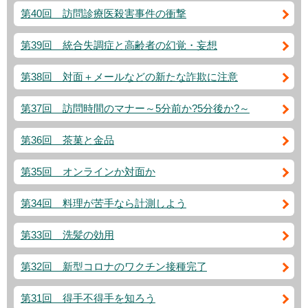
第40回 訪問診療医殺害事件の衝撃
第39回 統合失調症と高齢者の幻覚・妄想
第38回 対面＋メールなどの新たな詐欺に注意
第37回 訪問時間のマナー～5分前か?5分後か?～
第36回 茶菓と金品
第35回 オンラインか対面か
第34回 料理が苦手なら計測しよう
第33回 洗髪の効用
第32回 新型コロナのワクチン接種完了
第31回 得手不得手を知ろう