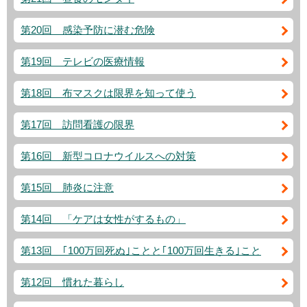
第20回 感染予防に潜む危険
第19回 テレビの医療情報
第18回 布マスクは限界を知って使う
第17回 訪問看護の限界
第16回 新型コロナウイルスへの対策
第15回 肺炎に注意
第14回 「ケアは女性がするもの」
第13回 ｢100万回死ぬ｣ことと｢100万回生きる｣こと
第12回 慣れた暮らし