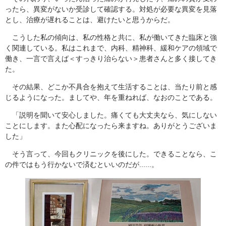
ったら、異変がないか受診して確認する。対処が必要な異変を見落
とし、治療が遅れることは、避けたいと思うからだ。
こうした私の傾向は、私の性格と共に、私が働いてきた臨床と強
く関連している。私はこれまで、内科、精神科、緩和ケアの領域で
働き、一言で言えば＜すっきり治らない＞患者さんと多く接してき
た。
その結果、どこか不具合を抱えて生活することは、当たり前と感
じるようになった。ましてや、年を重ねれば、なおのことである。
「説明を聞いて安心しました。痛くても大丈夫なら、気にしない
ことにします。また心配になったら来ますね。ありがとうございま
した」
そう言って、今回もクリニックを後にした。できることなら、こ
の件ではもう行かないで済むといいのだが......。