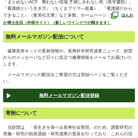
「まとめない
ACP
整わない現場,予測しきれない死（医学書院）、
『看護師という生き方』（ちくまプリマ―新書）、『看護婦だから
できること』（集英社文庫）など多数。ホームページ：
ほんわ
か博士生活（外部サイト）（新しいウインドウが開きます）
無料メールマガジン配信について
健康長寿ネットの更新情報や、長寿科学研究成果ニュース、財団
からのメッセージなど日々に役立つ健康情報をメールでお届けいた
します。
メールマガジンの配信をご希望の方は登録ページをご覧くださ
い。
無料メールマガジン配信登録
寄附について
当財団は、「長生きを喜べる長寿社会実現」のため、調査研究の
実施・研究の助長奨励・研究成果の普及を行っており、これらの活