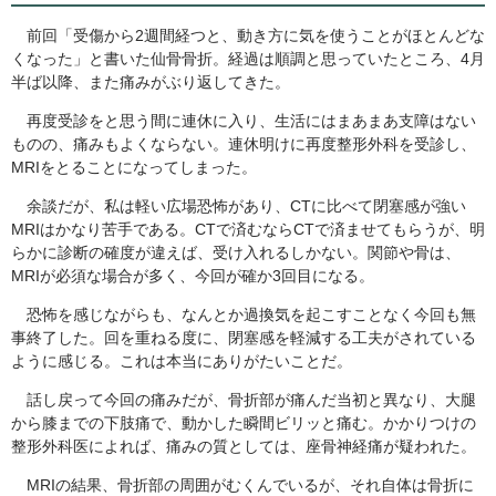
前回「受傷から2週間経つと、動き方に気を使うことがほとんどな
くなった」と書いた仙骨骨折。経過は順調と思っていたところ、4月
半ば以降、また痛みがぶり返してきた。
再度受診をと思う間に連休に入り、生活にはまあまあ支障はない
ものの、痛みもよくならない。連休明けに再度整形外科を受診し、
MRI
をとることになってしまった。
余談だが、私は軽い広場恐怖があり、
CT
に比べて閉塞感が強い
MRI
はかなり苦手である。
CT
で済むなら
CT
で済ませてもらうが、明
らかに診断の確度が違えば、受け入れるしかない。関節や骨は、
MRI
が必須な場合が多く、今回が確か3回目になる。
恐怖を感じながらも、なんとか過換気を起こすことなく今回も無
事終了した。回を重ねる度に、閉塞感を軽減する工夫がされている
ように感じる。これは本当にありがたいことだ。
話し戻って今回の痛みだが、骨折部が痛んだ当初と異なり、大腿
から膝までの下肢痛で、動かした瞬間ビリッと痛む。かかりつけの
整形外科医によれば、痛みの質としては、座骨神経痛が疑われた。
MRI
の結果、骨折部の周囲がむくんでいるが、それ自体は骨折に