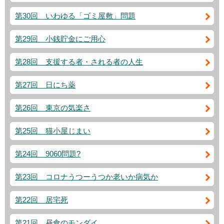
第30回 いわゆる「ゴミ屋敷」問題
第29回 小銭貯金にご用心
第28回 支援する者・される者の人生
第27回 日にち薬
第26回 東京の気楽さ
第25回 猫小屋じまい
第24回 9060問題?
第23回 コロナうつーうつか老いか病気か
第22回 居宅死
第21回 昼食のモンダイ