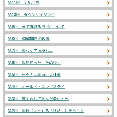
第11回 宅配弁当
第10回 ダウンサイジング
第9回 家で看取る選択について
第8回 8050問題の現場
第7回 緩和ケア病棟も....
第6回 偶然知った「その後」
第5回 死ぬのは本当に大仕事
第4回 オールド・ロングステイ
第3回 猫を通して学んだ老いと死
第2回 流行（はや）る「終活」に思うこと