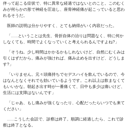
伴って起こる症状で、特に異常な経過ではないとのこと。このむく
みが何らかの形で神経を圧迫し、座骨神経痛が起こっていると思わ
れるそうだ。
医師の説明は分かりやすく、とても納得がいく内容だった。
「......ということは先生、骨折自体の治りは問題なく、特に何か
しなくても、時間でよくなっていくと考えられるんですよね?」
「そうね。少し時間はかかるかもしれないけど、自然にむくみは
引くはずだから。痛みが強ければ、痛み止めを出すけど、どうしま
す?」
「いりません。元々頭痛持ちでセデスハイを飲んでいるので、今
はなんとなくそれでも効いているようです。これ以上は飲まなくて
もいいかな。朝起き出す時が一番痛くて、日中も多少は痛いけど、
生活には支障はないんです」
「じゃあ、もし痛みが強くなったり、心配だったらいつでも来て
ください」
......こうした会話で、診察は終了。順調に経過したら、これで診
察は終了となる。