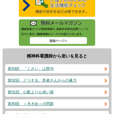
精神科看護師から老いを見ると
第93回 「くさい」は禁句
第92回 どうする、患者さんからの暴力
第91回 心配よりも添い寝
第90回 ＜月ぎめ＞の問題