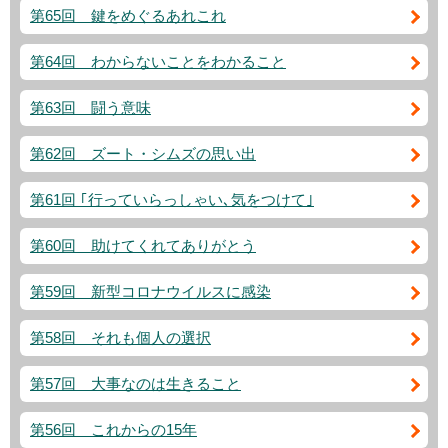
第65回 鍵をめぐるあれこれ
第64回 わからないことをわかること
第63回 闘う意味
第62回 ズート・シムズの思い出
第61回 ｢行っていらっしゃい､気をつけて｣
第60回 助けてくれてありがとう
第59回 新型コロナウイルスに感染
第58回 それも個人の選択
第57回 大事なのは生きること
第56回 これからの15年