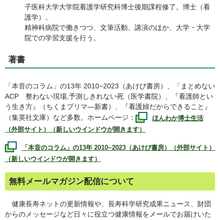
子医科大学大学院看護学研究科博士後期課程修了。博士（看
護学）。
精神科病院で働きつつ、文筆活動、講演のほか、大学・大学
院での学習支援を行う。
著書
「本音のコラム」の13年 2010~2023（あけび書房）、「まとめない
ACP
整わない現場,予測しきれない死（医学書院）、『看護師とい
う生き方』（ちくまプリマ―新書）、『看護婦だからできること』
（集英社文庫）など多数。ホームページ：
ほんわか博士生活
（外部サイト）（新しいウインドウが開きます）
「本音のコラム」の13年 2010~2023（あけび書房）（外部サイト）
（新しいウインドウが開きます）
無料メールマガジン配信について
健康長寿ネットの更新情報や、長寿科学研究成果ニュース、財団
からのメッセージなど日々に役立つ健康情報をメールでお届けいた