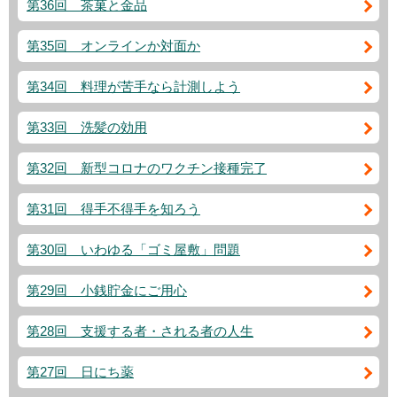
第36回 茶菓と金品
第35回 オンラインか対面か
第34回 料理が苦手なら計測しよう
第33回 洗髪の効用
第32回 新型コロナのワクチン接種完了
第31回 得手不得手を知ろう
第30回 いわゆる「ゴミ屋敷」問題
第29回 小銭貯金にご用心
第28回 支援する者・される者の人生
第27回 日にち薬