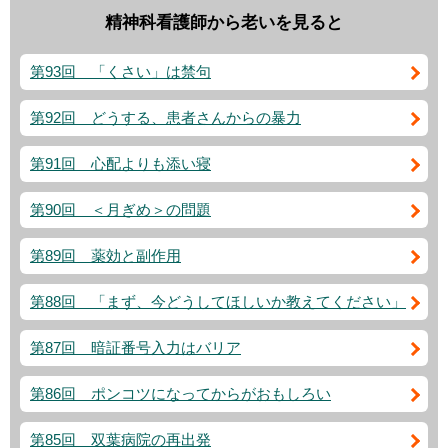
精神科看護師から老いを見ると
第93回 「くさい」は禁句
第92回 どうする、患者さんからの暴力
第91回 心配よりも添い寝
第90回 ＜月ぎめ＞の問題
第89回 薬効と副作用
第88回 「まず、今どうしてほしいか教えてください」
第87回 暗証番号入力はバリア
第86回 ポンコツになってからがおもしろい
第85回 双葉病院の再出発