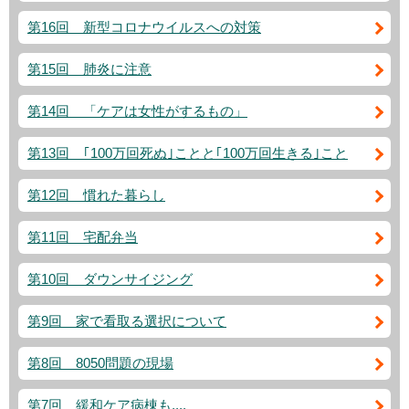
第16回 新型コロナウイルスへの対策
第15回 肺炎に注意
第14回 「ケアは女性がするもの」
第13回 ｢100万回死ぬ｣ことと｢100万回生きる｣こと
第12回 慣れた暮らし
第11回 宅配弁当
第10回 ダウンサイジング
第9回 家で看取る選択について
第8回 8050問題の現場
第7回 緩和ケア病棟も....