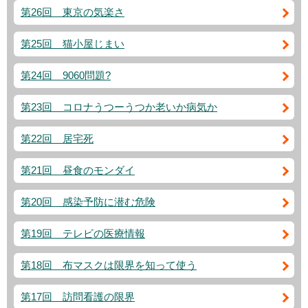
第26回 東京の気楽さ
第25回 猫小屋じまい
第24回 9060問題?
第23回 コロナうつーうつか老いか病気か
第22回 居宅死
第21回 昼食のモンダイ
第20回 感染予防に潜む危険
第19回 テレビの医療情報
第18回 布マスクは限界を知って使う
第17回 訪問看護の限界