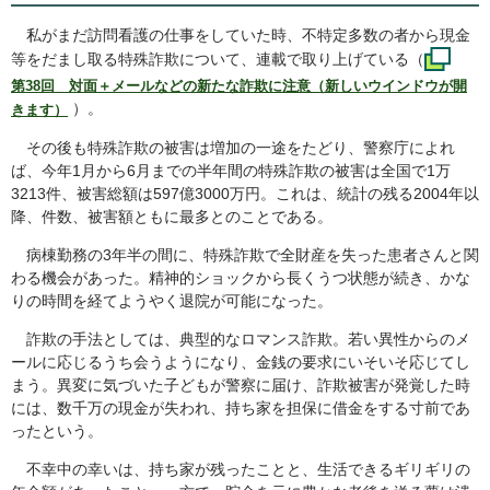
私がまだ訪問看護の仕事をしていた時、不特定多数の者から現金
等をだまし取る特殊詐欺について、連載で取り上げている（
第38回 対面＋メールなどの新たな詐欺に注意（新しいウインドウが開
）。
きます）
その後も特殊詐欺の被害は増加の一途をたどり、警察庁によれ
ば、今年1月から6月までの半年間の特殊詐欺の被害は全国で1万
3213件、被害総額は597億3000万円。これは、統計の残る2004年以
降、件数、被害額ともに最多とのことである。
病棟勤務の3年半の間に、特殊詐欺で全財産を失った患者さんと関
わる機会があった。精神的ショックから長くうつ状態が続き、かな
りの時間を経てようやく退院が可能になった。
詐欺の手法としては、典型的なロマンス詐欺。若い異性からのメ
ールに応じるうち会うようになり、金銭の要求にいそいそ応じてし
まう。異変に気づいた子どもが警察に届け、詐欺被害が発覚した時
には、数千万の現金が失われ、持ち家を担保に借金をする寸前であ
ったという。
不幸中の幸いは、持ち家が残ったことと、生活できるギリギリの