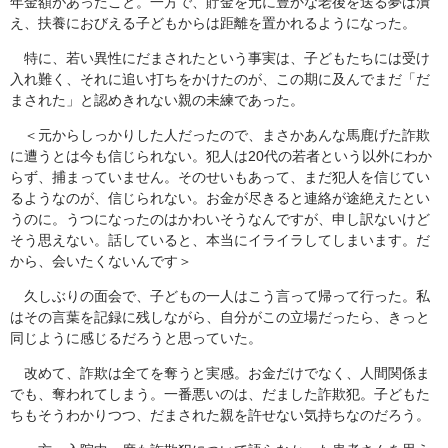
年金額があったこと。一方で、貯金を元に豊かな老後を送る夢は潰
え、扶養におびえる子どもからは距離を置かれるようになった。
特に、若い異性にだまされたという事実は、子どもたちには受け
入れ難く、それに追い打ちをかけたのが、この期に及んでまだ「だ
まされた」と認めきれない親の未練であった。
＜元からしっかりした人だったので、まさかあんな馬鹿げた詐欺
に遭うとは今も信じられない。犯人は20代の若者という以外にわか
らず、捕まっていません。そのせいもあって、まだ犯人を信じてい
るようなのが、信じられない。お金が尽きると連絡が途絶えたとい
うのに。うつになったのはかわいそうなんですが、申し訳ないけど
そう思えない。話していると、本当にイライラしてしまいます。だ
から、会いたくないんです＞
久しぶりの面会で、子どもの一人はこう言って帰って行った。私
はその言葉を記録に残しながら、自分がこの立場だったら、きっと
同じように感じるだろうと思っていた。
改めて、詐欺は全てを奪うと実感。お金だけでなく、人間関係ま
でも、奪われてしまう。一番悪いのは、だました詐欺犯。子どもた
ちもそうわかりつつ、だまされた親を許せない気持ちなのだろう。