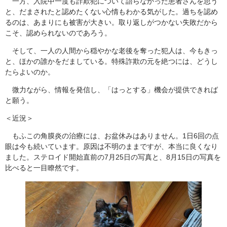
一方、入院中一度も詐欺犯について語らなかった患者さんを思う
と、だまされたと認めたくない心情もわかる気がした。過ちを認め
るのは、あまりにも被害が大きい。取り返しがつかない失敗だから
こそ、認められないのであろう。
そして、一人の人間から穏やかな老後を奪った犯人は、今もきっ
と、ほかの誰かをだましている。特殊詐欺の元を絶つには、どうし
たらよいのか。
微力ながら、情報を発信し、「はっとする」機会が提供できれば
と願う。
＜近況＞
もふこの角膜炎の治療には、お盆休みはありません。1日6回の点
眼は今も続いています。原因は不明のままですが、本当に良くなり
ました。ステロイド開始直前の7月25日の写真と、8月15日の写真を
比べると一目瞭然です。