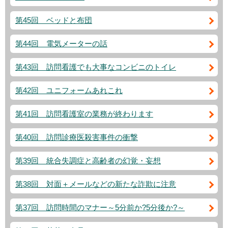
第45回 ベッドと布団
第44回 電気メーターの話
第43回 訪問看護でも大事なコンビニのトイレ
第42回 ユニフォームあれこれ
第41回 訪問看護室の業務が終わります
第40回 訪問診療医殺害事件の衝撃
第39回 統合失調症と高齢者の幻覚・妄想
第38回 対面＋メールなどの新たな詐欺に注意
第37回 訪問時間のマナー～5分前か?5分後か?～