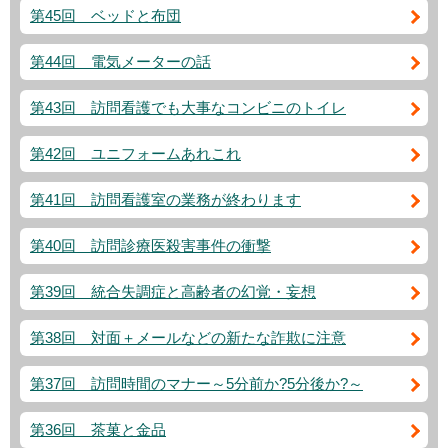
第45回 ベッドと布団
第44回 電気メーターの話
第43回 訪問看護でも大事なコンビニのトイレ
第42回 ユニフォームあれこれ
第41回 訪問看護室の業務が終わります
第40回 訪問診療医殺害事件の衝撃
第39回 統合失調症と高齢者の幻覚・妄想
第38回 対面＋メールなどの新たな詐欺に注意
第37回 訪問時間のマナー～5分前か?5分後か?～
第36回 茶菓と金品