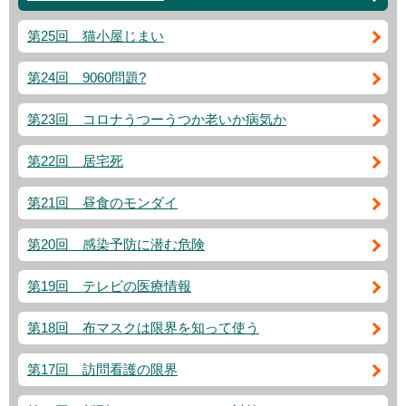
第25回 猫小屋じまい
第24回 9060問題?
第23回 コロナうつーうつか老いか病気か
第22回 居宅死
第21回 昼食のモンダイ
第20回 感染予防に潜む危険
第19回 テレビの医療情報
第18回 布マスクは限界を知って使う
第17回 訪問看護の限界