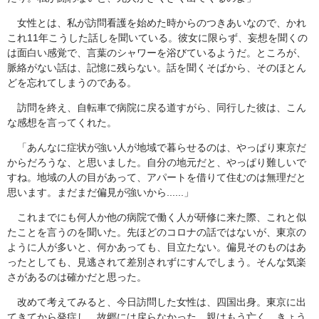
女性とは、私が訪問看護を始めた時からのつきあいなので、かれ
これ11年こうした話しを聞いている。彼女に限らず、妄想を聞くの
は面白い感覚で、言葉のシャワーを浴びているようだ。ところが、
脈絡がない話は、記憶に残らない。話を聞くそばから、そのほとん
どを忘れてしまうのである。
訪問を終え、自転車で病院に戻る道すがら、同行した彼は、こん
な感想を言ってくれた。
「あんなに症状が強い人が地域で暮らせるのは、やっぱり東京だ
からだろうな、と思いました。自分の地元だと、やっぱり難しいで
すね。地域の人の目があって、アパートを借りて住むのは無理だと
思います。まだまだ偏見が強いから......」
これまでにも何人か他の病院で働く人が研修に来た際、これと似
たことを言うのを聞いた。先ほどのコロナの話ではないが、東京の
ように人が多いと、何かあっても、目立たない。偏見そのものはあ
ったとしても、見逃されて差別されずにすんでしまう。そんな気楽
さがあるのは確かだと思った。
改めて考えてみると、今日訪問した女性は、四国出身。東京に出
てきてから発症し、故郷には戻らなかった。親はもう亡く、きょう