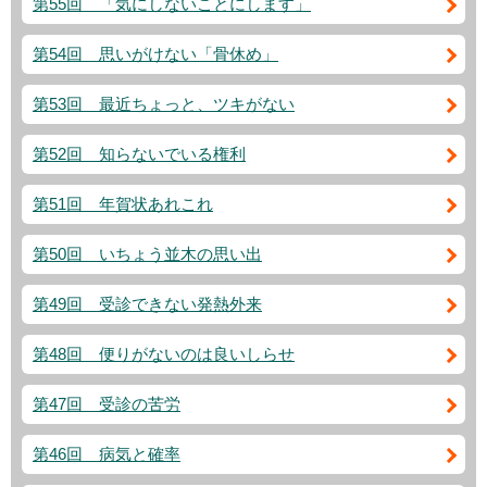
第55回 「気にしないことにします」
第54回 思いがけない「骨休め」
第53回 最近ちょっと、ツキがない
第52回 知らないでいる権利
第51回 年賀状あれこれ
第50回 いちょう並木の思い出
第49回 受診できない発熱外来
第48回 便りがないのは良いしらせ
第47回 受診の苦労
第46回 病気と確率