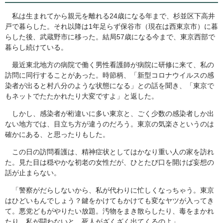
私は生まれてから親元を離れる24歳になる年まで、杉並区下高井
戸で暮らした。それ以降は1年足らず保谷市（現在は西東京市）に暮
らした後、武蔵野市に移った。結局57歳になる今まで、東京西部で
暮らし続けている。
最近東北地方の病院で働く男性看護師が病院に研修に来て、私の
訪問に同行することがあった。時節柄、「新型コロナウイルスの感
染者が出ると村八分のような状態になる」との話を聞き、「東京で
もネットでたたかれたり大変ですよ」と返した。
しかし、感染者が桁違いに多い東京と、ごく少数の感染者しか出
ない地方では、目立ち方が違うのだろう。東京の気楽さというのは
確かにある、と思ったりもした。
この日の訪問看護は、精神症状としてはかなり重い人の家を訪れ
た。見た目は穏やかな初老の女性だが、ひとたび口を開けば妄想の
話が止まらない。
「警察がだらしないから、私が代わりに忙しくなっちゃう。東京
はひどいもんでしょう？鍵をかけてもかけても変なヤツが入ってき
て。悪党どもがやりたい放題。汚物をまき散らしたり、毒をまかれ
たり。私が闘わないと、死人がざくざく出てくるのよ」