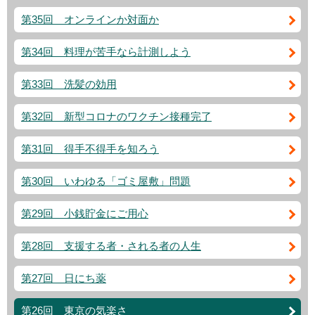
第35回 オンラインか対面か
第34回 料理が苦手なら計測しよう
第33回 洗髪の効用
第32回 新型コロナのワクチン接種完了
第31回 得手不得手を知ろう
第30回 いわゆる「ゴミ屋敷」問題
第29回 小銭貯金にご用心
第28回 支援する者・される者の人生
第27回 日にち薬
第26回 東京の気楽さ