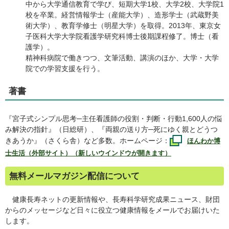
中から大学通信教育で学び、短期大学1校、大学2校、大学院1
校を卒業。経営情報学士（産能大学）、造形学士（武蔵野美
術大学）、教育学修士（明星大学）を取得。2013年、東京女
子医科大学大学院看護学研究科博士後期課程修了。博士（看
護学）。
精神科病院で働きつつ、文筆活動、講演のほか、大学・大学
院での学習支援を行う。
著書
『宮子式シンプル思考─主任看護師の役割・判断・行動1,600人の悩
み解決の指針』（日総研）、『両親の送り方─死にゆく親とどうつ
きあうか』（さくら舎）など多数。ホームページ：
ほんわか博
士生活（外部サイト）（新しいウインドウが開きます）
無料メールマガジン配信について
健康長寿ネットの更新情報や、長寿科学研究成果ニュース、財団
からのメッセージなど日々に役立つ健康情報をメールでお届けいた
します。