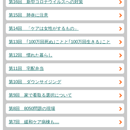
第16回 新型コロナウイルスへの対策
第15回 肺炎に注意
第14回 「ケアは女性がするもの」
第13回 ｢100万回死ぬ｣ことと｢100万回生きる｣こと
第12回 慣れた暮らし
第11回 宅配弁当
第10回 ダウンサイジング
第9回 家で看取る選択について
第8回 8050問題の現場
第7回 緩和ケア病棟も....